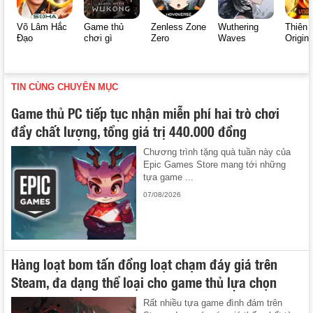
Võ Lâm Hắc
Game thủ
Zenless Zone
Wuthering
Thiên 
Đạo
chơi gì
Zero
Waves
Origin
TIN CÙNG CHUYÊN MỤC
Game thủ PC tiếp tục nhận miễn phí hai trò chơi
đầy chất lượng, tổng giá trị 440.000 đồng
Chương trình tặng quà tuần này của
Epic Games Store mang tới những
tựa game ...
07/08/2026
Hàng loạt bom tấn đồng loạt chạm đáy giá trên
Steam, đa dạng thể loại cho game thủ lựa chọn
Rất nhiều tựa game đình đám trên