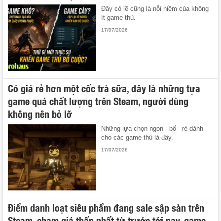
Đây có lẽ cũng là nỗi niềm của không
ít game thủ.
17/07/2026
Có giá rẻ hơn một cốc trà sữa, đây là những tựa
game quá chất lượng trên Steam, người dùng
không nên bỏ lỡ
Những lựa chọn ngon - bổ - rẻ dành
cho các game thủ là đây.
17/07/2026
Điểm danh loạt siêu phẩm đang sale sập sàn trên
Steam, chạm giá thấp nhất từ trước tới nay, game