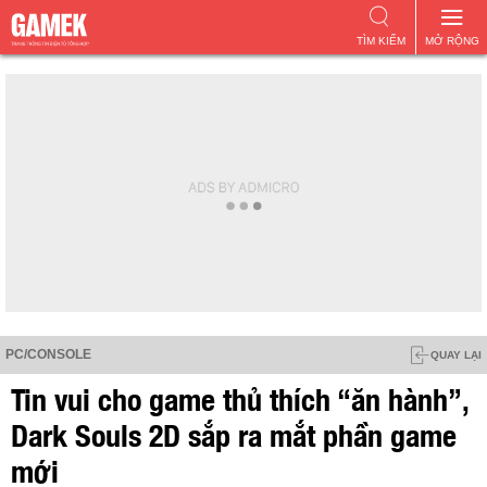
TÌM KIẾM
MỞ RỘNG
PC/CONSOLE
QUAY LẠI
Tin vui cho game thủ thích “ăn hành”,
Dark Souls 2D sắp ra mắt phần game
mới