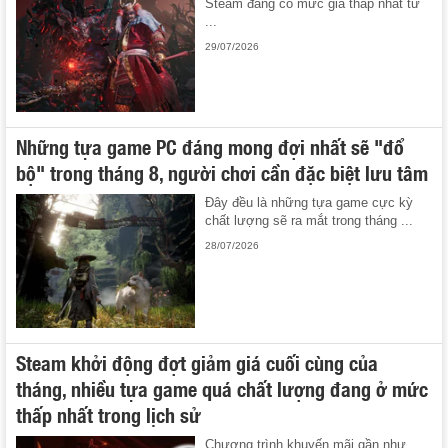
Steam đang có mức giá thấp nhất từ
...
29/07/2026
Những tựa game PC đáng mong đợi nhất sẽ "đổ
bộ" trong tháng 8, người chơi cần đặc biệt lưu tâm
Đây đều là những tựa game cực kỳ
chất lượng sẽ ra mắt trong tháng ...
28/07/2026
Steam khởi động đợt giảm giá cuối cùng của
tháng, nhiều tựa game quá chất lượng đang ở mức
thấp nhất trong lịch sử
Chương trình khuyến mãi gần như