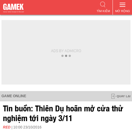
TÌM KIẾM
MỞ RỘNG
GAME ONLINE
QUAY LẠI
Tin buồn: Thiên Dụ hoãn mở cửa thử
nghiệm tới ngày 3/11
RED
| 10:00 23/10/2016