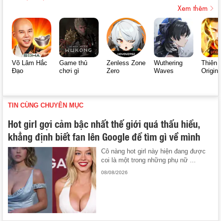
Xem thêm
Võ Lâm Hắc
Game thủ
Zenless Zone
Wuthering
Thiên 
Đạo
chơi gì
Zero
Waves
Origin
TIN CÙNG CHUYÊN MỤC
Hot girl gợi cảm bậc nhất thế giới quá thấu hiểu,
khẳng định biết fan lên Google để tìm gì về mình
Cô nàng hot girl này hiện đang được
coi là một trong những phụ nữ ...
08/08/2026