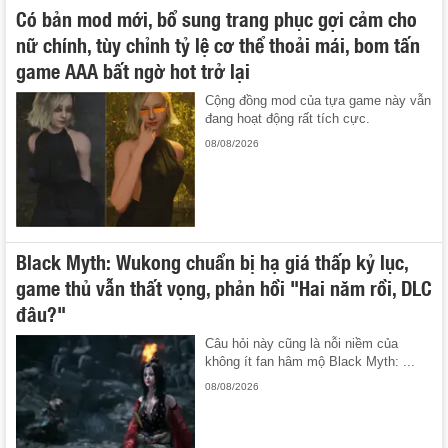
Có bản mod mới, bổ sung trang phục gợi cảm cho
nữ chính, tùy chỉnh tỷ lệ cơ thể thoải mái, bom tấn
game AAA bất ngờ hot trở lại
Cộng đồng mod của tựa game này vẫn
đang hoạt động rất tích cực.
08/08/2026
Black Myth: Wukong chuẩn bị hạ giá thấp kỷ lục,
game thủ vẫn thất vọng, phản hồi "Hai năm rồi, DLC
đâu?"
Câu hỏi này cũng là nỗi niềm của
không ít fan hâm mộ Black Myth: ...
08/08/2026