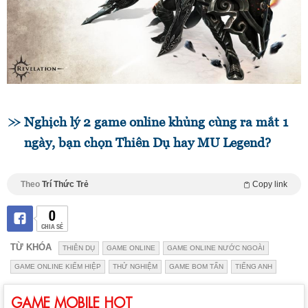
Nghịch lý 2 game online khủng cùng ra mắt 1
ngày, bạn chọn Thiên Dụ hay MU Legend?
Theo
Trí Thức Trẻ
Copy link
0
CHIA SẺ
TỪ KHÓA
THIÊN DỤ
GAME ONLINE
GAME ONLINE NƯỚC NGOÀI
GAME ONLINE KIẾM HIỆP
THỬ NGHIỆM
GAME BOM TẤN
TIẾNG ANH
GAME MOBILE HOT