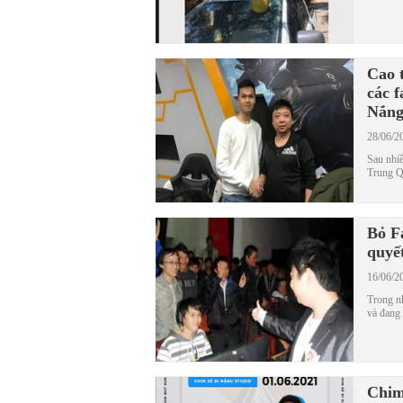
Cao 
các 
Nắng
28/06/2
Sau nhiề
Trung Qu
Bỏ F
quyế
16/06/2
Trong n
và đang 
Chim