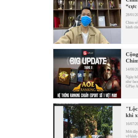
“cực
28/01/2
Chim sẻ 
hành cù
Cộng
Chim
14/08/2
Ngày hô
như face
GPlay A
"Lộc
khi 
16/07/2
Mới đây 
vỡ kính 