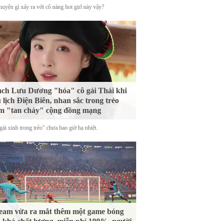
uyện gì xảy ra với cô nàng hot girl này vậy?
ch Lưu Dương "hóa" cô gái Thái khi
 lịch Điện Biên, nhan sắc trong trẻo
m "tan chảy" cộng đồng mạng
ái xinh trong trẻo" chưa bao giờ hạ nhiệt.
eam vừa ra mắt thêm một game bóng