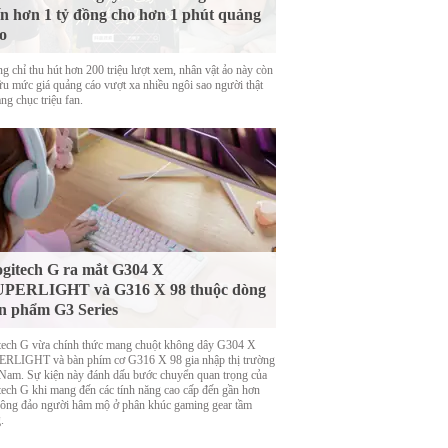
n hơn 1 tỷ đồng cho hơn 1 phút quảng
o
g chỉ thu hút hơn 200 triệu lượt xem, nhân vật ảo này còn
ữu mức giá quảng cáo vượt xa nhiều ngôi sao người thật
ng chục triệu fan.
gitech G ra mắt G304 X
UPERLIGHT và G316 X 98 thuộc dòng
n phẩm G3 Series
tech G vừa chính thức mang chuột không dây G304 X
RLIGHT và bàn phím cơ G316 X 98 gia nhập thị trường
 Nam. Sự kiện này đánh dấu bước chuyển quan trọng của
tech G khi mang đến các tính năng cao cấp đến gần hơn
đông đảo người hâm mộ ở phân khúc gaming gear tầm
.