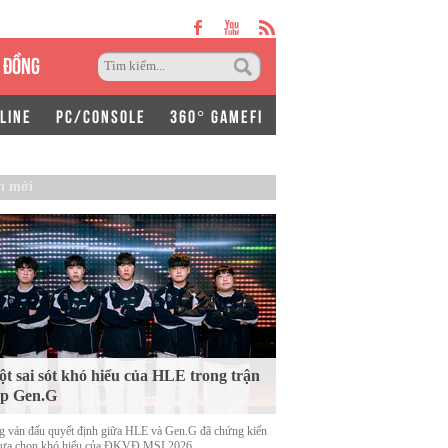
 ĐỒNG
LINE
PC/CONSOLE
360° GAMEFI
n mới
t sai sót khó hiểu của HLE trong trận
ặp Gen.G
g ván đấu quyết định giữa HLE và Gen.G đã chứng kiến
lựa chọn khó hiểu của ĐKVĐ MSI 2026.