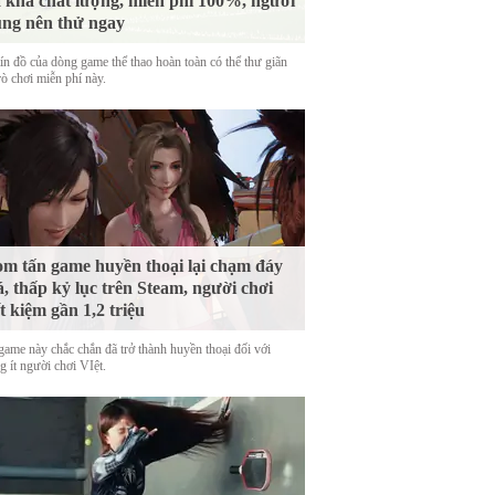
 khá chất lượng, miễn phí 100%, người
ng nên thử ngay
tín đồ của dòng game thể thao hoàn toàn có thể thư giãn
rò chơi miễn phí này.
m tấn game huyền thoại lại chạm đáy
á, thấp kỷ lục trên Steam, người chơi
ết kiệm gần 1,2 triệu
game này chắc chắn đã trở thành huyền thoại đối với
 ít người chơi VIệt.