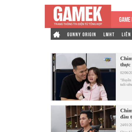
GAME 
GUNNY ORIGIN
LMHT
LIÊN
Chim
thực 
02/06/2
“Huyền t
tuổi siê
Chim
đầu t
24/01/2