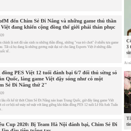
ofM đến Chim Sẻ Đi Nắng và những game thủ thần
 Việt đang khiến cộng đồng thế giới phải thán phục
020
Cô
 chính là nơi đã sản sinh ra những thần đồng, những "vua trò chơi" ở nhiều tựa game
3 
u. Tất cả họ đang là những gương mặt đại sứ cho làng Esports Việt ở những đấu
uốc tế..
si
Ai nấ
đồng PES Việt 12 tuổi đánh bại 6/7 đối thủ sừng sỏ
àn Quốc, làng game Việt dậy sóng như có một
m Sẻ Đi Nắng thứ 2"
020
t lâu rồi kể từ thời Chim Sẻ Đi Nắng náo loạn Trung Quốc, giờ đây làng game Việt
 có cơ hội nở mày nở mặt với láng giềng khi thần đồng PES 12 tuổi Lê Hà Anh Tuấn
n..
Tă
êu Cup 2020: Bị Team Hà Nội đánh bại, Chim Sẻ Đi
ti
lần đầu tiên trắng tay