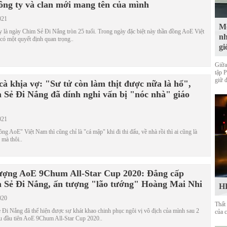
công ty và clan mới mang tên của mình
021
Mộ
 là ngày Chim Sẻ Đi Nắng tròn 25 tuổi. Trong ngày đặc biệt này thần đồng AoE Việt
nh
ó một quyết định quan trọng..
gi
Giữa
tập 
giữ 
cà khịa vợ: "Sư tử còn làm thịt được nữa là hổ",
 Sẻ Đi Nắng đã dính nghi vấn bị "nóc nhà" giáo
021
ng AoE" Việt Nam thì cũng chỉ là "cá mập" khi đi thi đấu, về nhà rồi thì ai cũng là
 mà thôi..
ượng AoE 9Chum All-Star Cup 2020: Đẳng cấp
 Sẻ Đi Nắng, ấn tượng "lão tướng" Hoàng Mai Nhi
HL
020
Thất
Đi Nắng đã thể hiện được sự khát khao chinh phục ngôi vị vô địch của mình sau 2
của 
u đầu tiên AoE 9Chum All-Star Cup 2020..