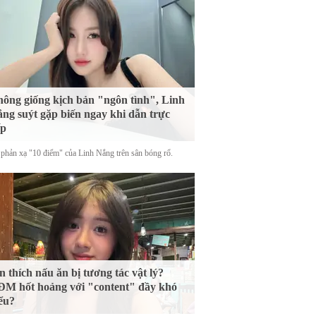
ông giống kịch bản "ngôn tình", Linh
ng suýt gặp biến ngay khi dẫn trực
ếp
phản xạ "10 điểm" của Linh Nắng trên sân bóng rổ.
n thích nấu ăn bị tương tác vật lý?
M hốt hoảng với "content" đầy khó
ểu?