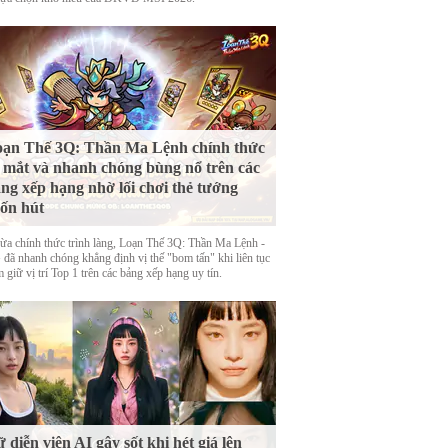
ạn Thế 3Q: Thần Ma Lệnh chính thức
 mắt và nhanh chóng bùng nổ trên các
ng xếp hạng nhờ lối chơi thẻ tướng
ốn hút
ừa chính thức trình làng, Loạn Thế 3Q: Thần Ma Lệnh -
đã nhanh chóng khẳng định vị thế "bom tấn" khi liên tục
 giữ vị trí Top 1 trên các bảng xếp hạng uy tín.
 diễn viên AI gây sốt khi hét giá lên