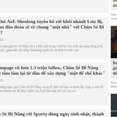
đá
dù
Các 
với t
thủ AoE Shenlong tuyên bố rời khỏi nhánh Lưu Bị,
fan đồn đoán sẽ về chung "một nhà" với Chim Sẻ Đi
?
021
u năm gắn bó với Hiệp hội La Mã, một trong 2 thế lực lớn nhất của cộng đồng AoE
ốc, game thủ nổi tiếng Shenlong tuyên bố rời khỏi tổ chức này..
Bo
anpage cũ hơn 1.3 triệu follow, Chim Sẻ Đi Nắng
gi
t tâm làm lại từ đầu để xây dựng "một đế chế khác"
ti
021
Tựa 
không
hững ngày qua Chim Sẻ Đi Nắng và quyết định rời Ego và thành lập công ty mới đã
trở thành chủ đề được nhiều fan AoE bàn luận hết sức sôi nổi..
 Sẻ Đi Nắng rời Sparta đúng ngày sinh nhật, thành