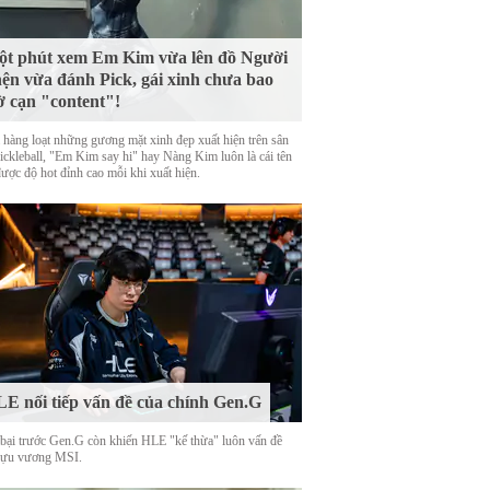
t phút xem Em Kim vừa lên đồ Người
ện vừa đánh Pick, gái xinh chưa bao
ờ cạn "content"!
 hàng loạt những gương mặt xinh đẹp xuất hiện trên sân
Pickleball, "Em Kim say hi" hay Nàng Kim luôn là cái tên
được độ hot đỉnh cao mỗi khi xuất hiện.
E nối tiếp vấn đề của chính Gen.G
 bại trước Gen.G còn khiến HLE "kế thừa" luôn vấn đề
cựu vương MSI.