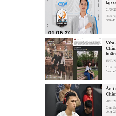
lập 
01/06/2
Hôm nay
Nam đã c
Vừa 
Chim
huấn
15/03/2
"Thần đồ
"cá con"
Ấn t
Chim
20/07/2
Chim Sẻ 
vòng đấ