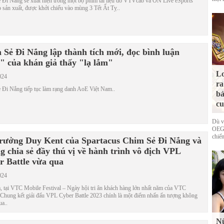
 Đi Nắng sẽ xuất hiện trong một bộ phim tài liệu do VTVcab và ON Live eSports
 sản xuất, được khởi chiếu vào mùng 3 Tết Ất Tỵ..
 Sẻ Đi Nắng lập thành tích mới, đọc bình luận
" của khán giả thấy "lạ lắm"
Lo
024
ra
 Đi Nắng tiếp tục làm rạng danh AoE Việt Nam..
bả
cu
Dù v
OEG 
chiếm
trưởng Duy Kent của Spartacus Chim Sẻ Đi Nắng và
g chia sẻ đầy thú vị về hành trình vô địch VPL
r Battle vừa qua
024
, tại VTC Mobile Festival – Ngày hội tri ân khách hàng lớn nhất năm của VTC
 Chung kết giải đấu VPL Cyber Battle 2023 chính là một điểm nhấn ấn tượng không
ua..
Nữ