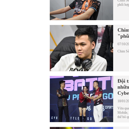
Chim Sẻ
phối hợp
Chim
"phũ
07/10/2
Chim Sẻ
Đội 
nhữn
Cybe
18/01/2
Vừa qua
Mobile,
thể bỏ q