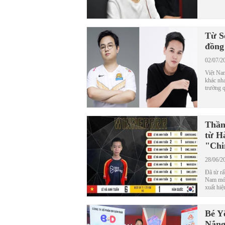
Từ S
đồng
02/07/2
Việt Nam
khác nha
trường q
Thần 
từ H
"Chi
28/06/2
Đã từ rấ
Nam mới
xuất hiệ
Bé Y
Nắng 