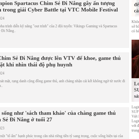
pion Spartacus Chim Sẻ Đi Nắng gây ấn tượng
đế
 trong giải Cyber Battle tại VTC Mobile Festival
cá
024
Khôn
a trình diễn kỹ năng "out trình" của 2 đội tuyển: Vikings Gaming và Spartacus
sở h
 Đi Nắng..
có hà
Chim Sẻ Đi Nắng được lên VTV để khoe, game thủ
mặt khi nhìn thái độ phụ huynh
024
át mặt, rạng danh cộng đồng game thủ, anh chàng nhận cái kết không ngờ từ nước đi
Lo
..
S
sả
Logi
SUPE
 sống như 'sách tham khảo' của chàng game thủ
Việt
 Sẻ Đi Nắng ở tuổi 27
Logi
với 
023
trung
ột "tổ ấm" hạnh phúc trong căn nhà riêng tiền tỷ sang trọng, cuộc sống hiện tại của