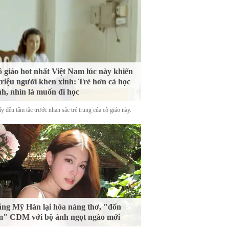
 giáo hot nhất Việt Nam lúc này khiến
triệu người khen xinh: Trẻ hơn cả học
nh, nhìn là muốn đi học
y đều tấm tắc trước nhan sắc trẻ trung của cô giáo này.
ng Mỹ Hàn lại hóa nàng thơ, "đốn
m" CĐM với bộ ảnh ngọt ngào mới