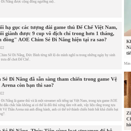
 Đi Nắng được cộng đồng ngưỡng mộ..
uổi hạ gục các tượng đài game thủ Đế Chế Việt Nam,
ổi giành được 9 cup vô địch chỉ trong hơn 1 tháng,
n đồng" AOE Chim Sẻ Đi Nắng hiện tại ra sao?
Kh
Nắ
022
ti
Chim Sẻ Đi Nắng, Đức Bình từng tiết lộ do mình nghĩ ra trong những ngày hy sinh
 trưa để chơi Đế Chế..
Màn 
 Sẻ Đi Nắng đã sẵn sàng tham chiến trong game Vệ
 Arena còn bạn thì sao?
022
Đi Nắng là game thủ và là một streamer nổi tiếng tại Việt Nam, trong tựa game AOE
hi đấu chắc hẳn không ai có thể là đối thủ xứng tầm với anh, vậy liệu rằng trong tựa
 Vệ Thần Arena mà anh đồng hành, anh có thể trở thành chiến binh bất khả chiến bại
Zi
ng?.
CĐ
hi
 Sẻ Đi Nắng, Thủy Tiên cùng loạt streamer đổ bộ