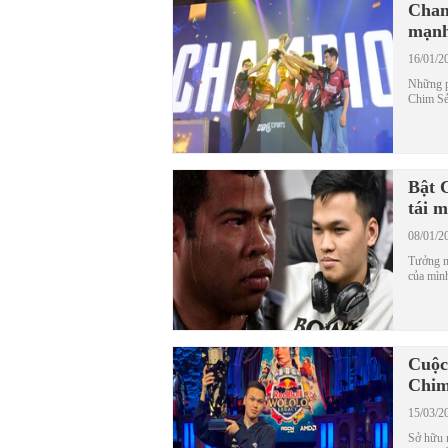
Cham
mạnh
16/01/2
Những ph
Chim Sẻ
Bật 
tái 
08/01/2
Tưởng m
của mình
Cuộc
Chim
15/03/2
Sở hữu m