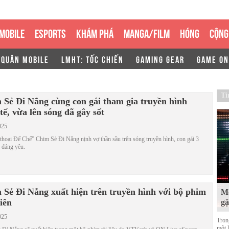
MOBILE
ESPORTS
KHÁM PHÁ
MANGA/FILM
HÓNG
CỘNG
 QUÂN MOBILE
LMHT: TỐC CHIẾN
GAMING GEAR
GAME ON
Ti
 Sẻ Đi Nắng cùng con gái tham gia truyền hình
tế, vừa lên sóng đã gây sốt
025
hoại Đế Chế” Chim Sẻ Đi Nắng nịnh vợ thần sầu trên sóng truyền hình, con gái 3
u đáng yêu.
 Sẻ Đi Nắng xuất hiện trên truyền hình với bộ phim
Mộ
iên
g
025
Tron
một 