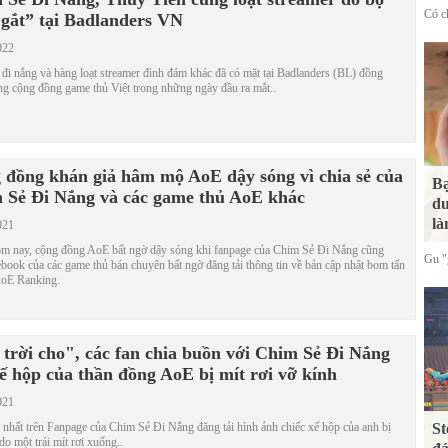
Có ch
 gắt” tại Badlanders VN
022
đi nắng và hàng loạt streamer đình đám khác đã có mặt tại Badlanders (BL) đồng
ng cộng đồng game thủ Việt trong những ngày đầu ra mắt..
 đồng khán giả hâm mộ AoE dậy sóng vì chia sẻ của
Bạ
 Sẻ Đi Nắng và các game thủ AoE khác
du
là
021
m nay, cộng đồng AoE bất ngờ dậy sóng khi fanpage của Chim Sẻ Đi Nắng cũng
Gu "g
book của các game thủ bán chuyên bất ngờ đăng tải thông tin về bản cập nhật bom tấn
oE Ranking.
 trời cho", các fan chia buồn với Chim Sẻ Đi Nắng
xế hộp của thần đồng AoE bị mít rơi vỡ kính
021
nhất trên Fanpage của Chim Sẻ Đi Nắng đăng tải hình ảnh chiếc xế hộp của anh bị
St
do một trái mít rơi xuống..