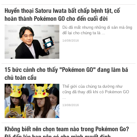
Huyền thoại Satoru Iwata bất chấp bệnh tật, cố
hoàn thành Pokémon GO cho đến cuối đời
Dù đã mất nhưng những di sản mà ông
để lại cho chúng ta là ...
14/08/2016
15 bức cảnh cho thấy "Pokémon GO" đang làm bá
chủ toàn cầu
Thế giới của chúng ta dường như
cũng đã thay đổi khi có Pokémon GO
...
13/08/2016
Không biết nên chọn team nào trong Pokémon Go?
Đã đến lúc bạn nên có cho mình quyết định