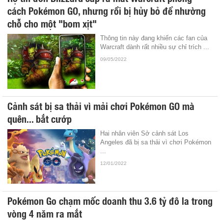
cách Pokémon GO, nhưng rồi bị hủy bỏ để nhường
chỗ cho một "bom xịt"
Thông tin này đang khiến các fan của
Warcraft dành rất nhiều sự chỉ trích ...
09/05/2022
Cảnh sát bị sa thải vì mải chơi Pokémon GO mà
quên... bắt cướp
Hai nhân viên Sở cảnh sát Los
Angeles đã bị sa thải vì chơi Pokémon
...
12/01/2022
Pokémon Go chạm mốc doanh thu 3.6 tỷ đô la trong
vòng 4 năm ra mắt