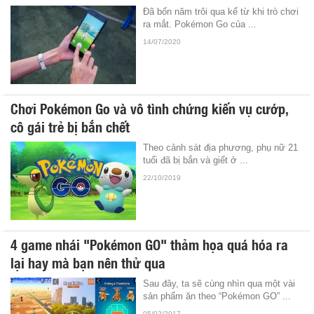
Đã bốn năm trôi qua kể từ khi trò chơi
ra mắt. Pokémon Go của ...
14/07/2020
Chơi Pokémon Go và vô tình chứng kiến vụ cướp,
cô gái trẻ bị bắn chết
Theo cảnh sát địa phương, phụ nữ 21
tuổi đã bị bắn và giết ở ...
22/10/2019
4 game nhái "Pokémon GO" thảm họa quá hóa ra
lại hay mà bạn nên thử qua
Sau đây, ta sẽ cùng nhìn qua một vài
sản phẩm ăn theo “Pokémon GO” ...
05/02/2017