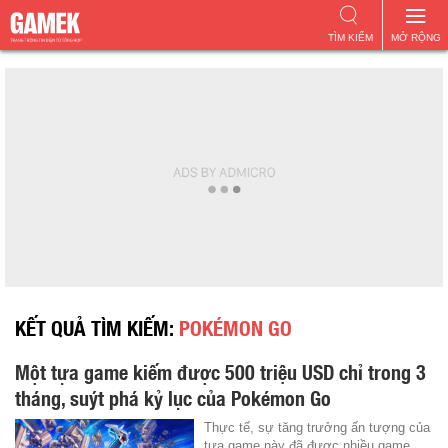
TÌM KIẾM
MỞ RỘNG
KẾT QUẢ TÌM KIẾM:
POKÉMON GO
Một tựa game kiếm được 500 triệu USD chỉ trong 3
tháng, suýt phá kỷ lục của Pokémon Go
Thực tế, sự tăng trưởng ấn tượng của
tựa game này đã được nhiều game ...