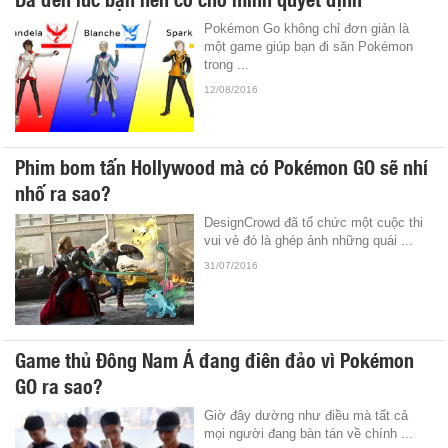
Pokémon Go không chỉ đơn giản là
một game giúp bạn đi săn Pokémon
trong ...
12/08/2016
Phim bom tấn Hollywood mà có Pokémon GO sẽ nhí
nhố ra sao?
DesignCrowd đã tổ chức một cuộc thi
vui vẻ đó là ghép ảnh những quái ...
31/07/2016
Game thủ Đông Nam Á đang điên đảo vì Pokémon
GO ra sao?
Giờ đây dường như điều mà tất cả
mọi người đang bàn tán về chính ...