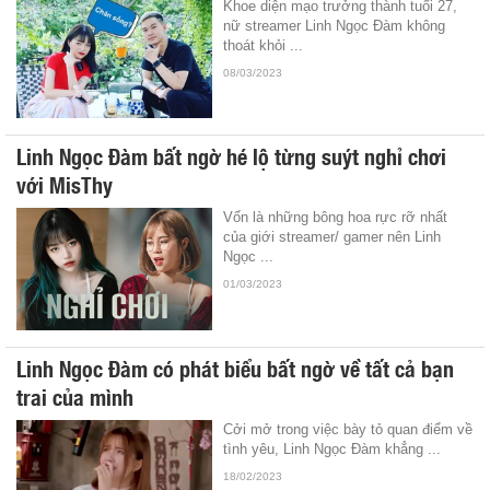
Khoe diện mạo trưởng thành tuổi 27,
nữ streamer Linh Ngọc Đàm không
thoát khỏi ...
08/03/2023
Linh Ngọc Đàm bất ngờ hé lộ từng suýt nghỉ chơi
với MisThy
Vốn là những bông hoa rực rỡ nhất
của giới streamer/ gamer nên Linh
Ngọc ...
01/03/2023
Linh Ngọc Đàm có phát biểu bất ngờ về tất cả bạn
trai của mình
Cởi mở trong việc bày tỏ quan điểm về
tình yêu, Linh Ngọc Đàm khẳng ...
18/02/2023