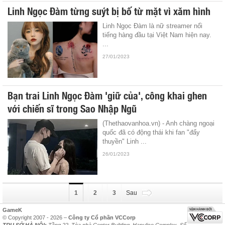
Linh Ngọc Đàm từng suýt bị bố từ mặt vì xăm hình
Linh Ngọc Đàm là nữ streamer nổi
tiếng hàng đầu tại Việt Nam hiện nay.
...
27/01/2023
Bạn trai Linh Ngọc Đàm 'giữ của', công khai ghen
với chiến sĩ trong Sao Nhập Ngũ
(Thethaovanhoa.vn) - Anh chàng ngoại
quốc đã có động thái khi fan "đẩy
thuyền" Linh ...
26/01/2023
1
2
3
Sau
GameK
© Copyright 2007 - 2026 –
Công ty Cổ phần VCCorp