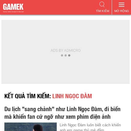
TÌM KIẾM
MỞ RỘNG
KẾT QUẢ TÌM KIẾM:
LINH NGỌC ĐÀM
Du lịch "sang chảnh" như Linh Ngọc Đàm, đi biển
mà khiến fan cứ ngỡ như xem phim điện ảnh
Linh Ngọc Đàm luôn biết cách khiến
anh em game thủ mê đắm.