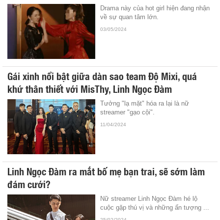
Drama này của hot girl hiện đang nhận
về sự quan tâm lớn.
03/05/2024
Gái xinh nổi bật giữa dàn sao team Độ Mixi, quá
khứ thân thiết với MisThy, Linh Ngọc Đàm
Tưởng "lạ mặt" hóa ra lại là nữ
streamer "gạo cội".
11/04/2024
Linh Ngọc Đàm ra mắt bố mẹ bạn trai, sẽ sớm làm
đám cưới?
Nữ streamer Linh Ngọc Đàm hé lộ
cuộc gặp thú vị và những ấn tượng ...
25/02/2024