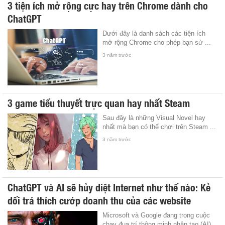
3 tiện ích mở rộng cực hay trên Chrome dành cho
ChatGPT
Dưới đây là danh sách các tiện ích
mở rộng Chrome cho phép bạn sử ...
3 năm trước
3 game tiểu thuyết trực quan hay nhất Steam
Sau đây là những Visual Novel hay
nhất mà bạn có thể chơi trên Steam ...
3 năm trước
ChatGPT và AI sẽ hủy diệt Internet như thế nào: Kẻ
dối trá thích cướp doanh thu của các website
Microsoft và Google đang trong cuộc
chạy đua trí thông minh nhân tạo (AI),