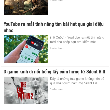
2 năm trước
YouTube ra mắt tính năng tìm bài hát qua giai điệu
nhạc
(Tổ Quốc) - YouTube ra một tính năng
mới cho phép bạn tìm kiếm một ...
3 năm trước
3 game kinh dị nổi tiếng lấy cảm hứng từ Silent Hill
Đây là những tựa game không nên bỏ
qua với người hâm mộ Silent Hill.
3 năm trước