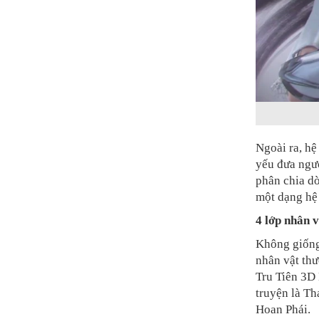
Ngoài ra, hệ
yếu đưa ngườ
phân chia d
một dạng hệ
4 lớp nhân v
Không giống
nhân vật thư
Tru Tiên 3D 
truyện là T
Hoan Phái.