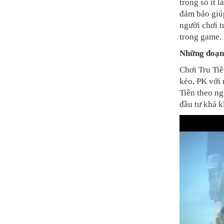
trong số ít 
đảm bảo giú
người chơi t
trong game.
Những đoạn 
Chơi Tru Ti
kéo, PK với 
Tiên theo ng
đầu tư khá k