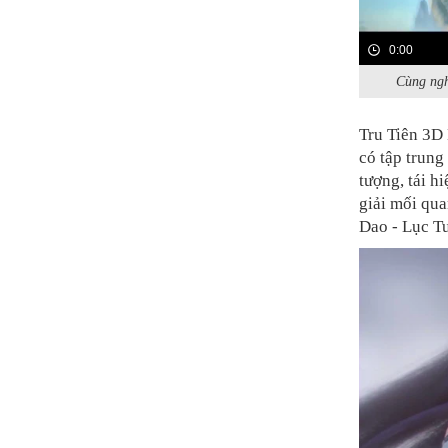
0:00
Cùng ngh
Tru Tiên 3D 
có tập trung
tượng, tái hi
giải mối qua
Dao - Lục T