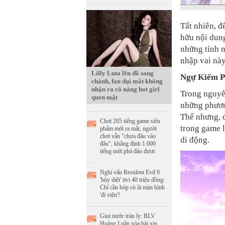
Tất nhiên, đ
hữu nội dung
những tính n
nhập vai này
Lilly Luta lên đồ sang
Ngự Kiếm P
chảnh, fan dụi mắt không
nhận ra cô nàng hot girl
Trong nguyê
quen mặt
những phươn
Thế nhưng, đ
Chơi 205 tiếng game siêu
trong game l
phẩm mới ra mắt, người
chơi vẫn "chưa đâu vào
di động.
đâu", khẳng định 1.000
tiếng mới phá đảo được
Nghi vấn Resident Evil 9
'hủy diệt' tivi 40 triệu đồng:
Chỉ cần bóp cò là màn hình
'đi viện'!
Giọt nước tràn ly: BLV
Hoàng Luân xóa bài xin