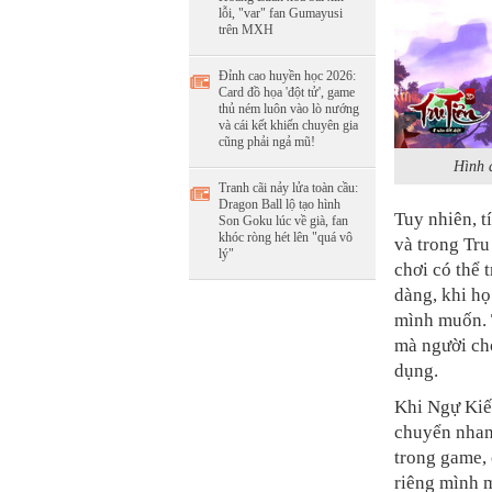
lỗi, "var" fan Gumayusi
trên MXH
Đỉnh cao huyền học 2026:
Card đồ họa 'đột tử', game
thủ ném luôn vào lò nướng
và cái kết khiến chuyên gia
cũng phải ngả mũ!
Hình 
Tranh cãi nảy lửa toàn cầu:
Dragon Ball lộ tạo hình
Tuy nhiên, 
Son Goku lúc về già, fan
khóc ròng hét lên "quá vô
và trong Tru
lý"
chơi có thể 
dàng, khi họ
mình muốn. T
mà người ch
dụng.
Khi Ngự Kiế
chuyển nhan
trong game, 
riêng mình 