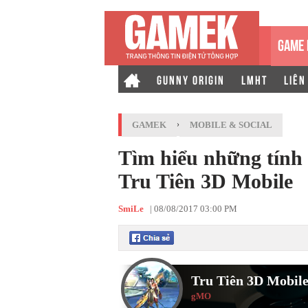
GAME 
GUNNY ORIGIN
LMHT
LIÊN
GAMEK
›
MOBILE & SOCIAL
Tìm hiểu những tính 
Tru Tiên 3D Mobile
SmiLe
|
08/08/2017 03:00 PM
Tru Tiên 3D Mobil
gMO