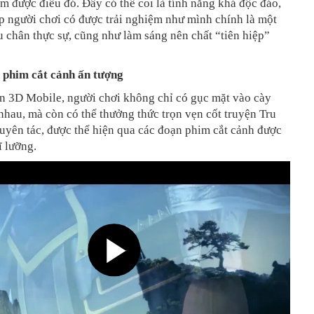
làm được điều đó. Đây có thể coi là tính năng khá độc đáo,
p người chơi có được trải nghiệm như mình chính là một
u chân thực sự, cũng như làm sáng nên chất “tiên hiệp”
phim cắt cảnh ấn tượng
ên 3D Mobile, người chơi không chỉ có gục mặt vào cày
nhau, mà còn có thể thưởng thức trọn vẹn cốt truyện Tru
uyên tác, được thể hiện qua các đoạn phim cắt cảnh được
ĩ lưỡng.