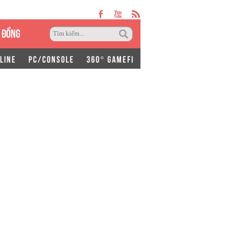
 ĐỒNG
LINE
PC/CONSOLE
360° GAMEFI