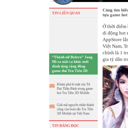
Cùng tìm hiểu
TIN LIÊN QUAN
tựa game hot
Ở thời điểm 
di động hot 
AppStore lẫn
Việt Nam, Tr
chính là 1 t
“Thánh nữ Bolero” Jang
gia tỷ dân t
Mi ra mắt ca khúc mới
dành tặng cộng đồng
game thủ Tru Tiên 3D
Khám phá bí mật của Tứ
Đại Thần Binh trong game
hot Tru Tiên 3D Mobile
Giải mã nguyên nhân thành
công của bom tấn Tru Tiên
3D Mobile tại Việt Nam
TIN ĐÁNG ĐỌC