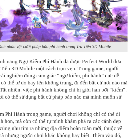
ảnh nhân vật cưỡi pháp bảo phi hành trong Tru Tiên 3D Mobile
tính năng Ngự Kiếm Phi Hành đã được Perfect World đưa
 Tiên 3D Mobile một cách trọn vẹn. Trong game, người
trải nghiệm đúng cảm giác “ngự kiếm, phi hành” cực dễ
 có thể tự do bay lên không trung, đi đến bất cứ nơi nào mà
ất nhiên, việc phi hành không chỉ bị giới hạn bởi “kiếm”,
ơi có thể sử dụng bất cứ pháp bảo nào mà mình muốn sử
m Phi Hành trong game, người chơi không chỉ có thể di
h hơn, mà còn có thể tự mình khám phá ra các cảnh đẹp
cũng như tìm ra những địa điểm hoàn toàn mới, thuộc về
mà những người chơi khác không hay biết. Thêm vào đó,