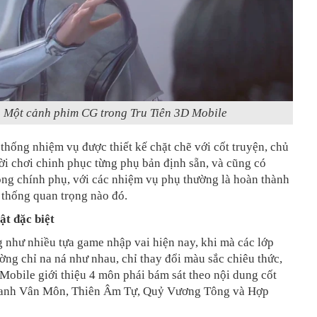
Một cảnh phim CG trong Tru Tiên 3D Mobile
 thống nhiệm vụ được thiết kế chặt chẽ với cốt truyện, chủ
i chơi chinh phục từng phụ bản định sẵn, và cũng có
òng chính phụ, với các nhiệm vụ phụ thường là hoàn thành
 thống quan trọng nào đó.
ật đặc biệt
 như nhiều tựa game nhập vai hiện nay, khi mà các lớp
ờng chỉ na ná như nhau, chỉ thay đổi màu sắc chiêu thức,
Mobile giới thiệu 4 môn phái bám sát theo nội dung cốt
hanh Vân Môn, Thiên Âm Tự, Quỷ Vương Tông và Hợp