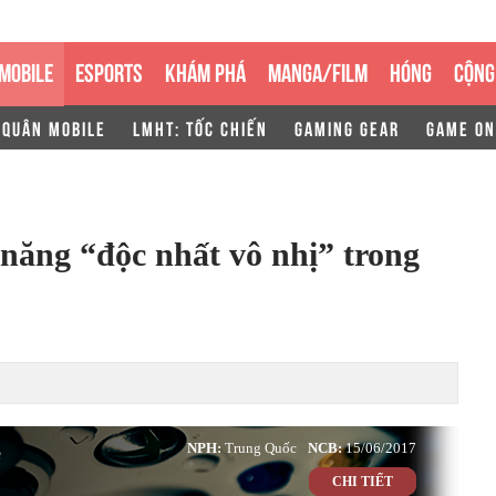
MOBILE
ESPORTS
KHÁM PHÁ
MANGA/FILM
HÓNG
CỘNG
 QUÂN MOBILE
LMHT: TỐC CHIẾN
GAMING GEAR
GAME ON
năng “độc nhất vô nhị” trong
e
NPH:
Trung Quốc
NCB:
15/06/2017
CHI TIẾT