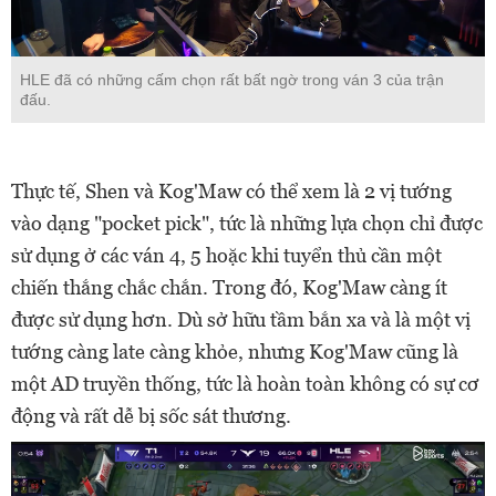
HLE đã có những cấm chọn rất bất ngờ trong ván 3 của trận
đấu.
Thực tế, Shen và Kog'Maw có thể xem là 2 vị tướng
vào dạng "pocket pick", tức là những lựa chọn chỉ được
sử dụng ở các ván 4, 5 hoặc khi tuyển thủ cần một
chiến thắng chắc chắn. Trong đó, Kog'Maw càng ít
được sử dụng hơn. Dù sở hữu tầm bắn xa và là một vị
tướng càng late càng khỏe, nhưng Kog'Maw cũng là
một AD truyền thống, tức là hoàn toàn không có sự cơ
động và rất dễ bị sốc sát thương.