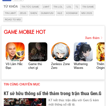
TỪ KHÓA
TIN TỨC GAME
LMHT
TIN LOL
LOL
T1
TIN GAME
TIN LMHT
ZEUS
SHEN
GUMAYUSI
HLE
KOGMAW
MSI 2026
ROAD TO MSI
GAME MOBILE HOT
Xem thêm
Võ Lâm Hắc
Game thủ
Zenless Zone
Wuthering
Thiên 
Đạo
chơi gì
Zero
Waves
Origin
TIN CÙNG CHUYÊN MỤC
KT sở hữu thông số thê thảm trong trận thua Gen.G
KT kết thúc trận đấu với Gen.G kèm
một thông số rất tệ.