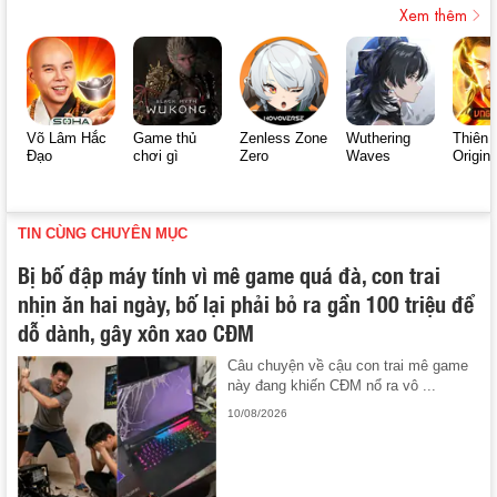
Xem thêm
Võ Lâm Hắc
Game thủ
Zenless Zone
Wuthering
Thiên 
Đạo
chơi gì
Zero
Waves
Origin
TIN CÙNG CHUYÊN MỤC
Bị bố đập máy tính vì mê game quá đà, con trai
nhịn ăn hai ngày, bố lại phải bỏ ra gần 100 triệu để
dỗ dành, gây xôn xao CĐM
Câu chuyện về cậu con trai mê game
này đang khiến CĐM nổ ra vô ...
10/08/2026