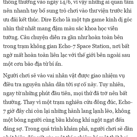
thông thường vào ngày 14/6, vì vậy những ai quan tâm
nên nhanh tay bổ sung trò chơi vào thư viện trước khi
ưu đãi kết thúc. Dire Echo là một tựa game kinh dị góc
nhìn thứ nhất mang đậm màu sắc khoa học viễn
tưởng. Câu chuyện diễn ra gần như hoàn toàn bên
trong trạm không gian Echo-7 Space Station, nơi bất
ngờ mất hoàn toàn liên lạc với thế giới bên ngoài sau
một cơn bão địa từ bí ẩn.
Người chơi sẽ vào vai nhân vật được giao nhiệm vụ
điều tra nguyên nhân dẫn tới sự cố này. Tuy nhiên,
ngay từ những phút đầu tiên, mọi thứ đã trở nên bất
thường. Thay vì một trạm nghiên cứu đông đúc, Echo-
7 giờ đây chỉ còn lại những hành lang lạnh lẽo, không
một bóng người cùng bầu không khí ngột ngạt đến
đáng sợ. Trong quá trình khám phá, người chơi sẽ dần