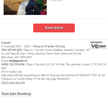
4 năm trước
Xem thêm
GameK
© Copyright 2007 - 2026 –
Công ty Cổ phần VCCorp
TRỤ SỞ HÀ NỘI:
Tầng 22, Tòa nhà Center Building, Hapulico Complex, Số
01, phố Nguyễn Huy Tưởng, phường Thanh Xuân, thành phố Hà Nội.
Điện thoại: 024 7309 5555.
Email:
info@gamek.vn
VPĐD TẠI TP.HCM:
Tầng 4 Tòa nhà 123, 127 Võ Văn Tần, phường 6, quận 3, TP. Hồ Chí
Minh
Hỗ trợ quảng cáo:
Giấy phép thiết lập trang thông tin điện tử tổng hợp trên internet số 3634/GP-TTĐT do Sở
Thông tin và Truyền thông TP Hà Nội cấp ngày 06/09/2017
Chính sách bảo mật
Xem bản Desktop