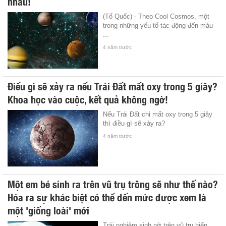
nhau!
(Tổ Quốc) - Theo Cool Cosmos, một
trong những yếu tố tác động đến màu
...
4 năm trước
Điều gì sẽ xảy ra nếu Trái Đất mất oxy trong 5 giây?
Khoa học vào cuộc, kết quả không ngờ!
Nếu Trái Đất chỉ mất oxy trong 5 giây
thì điều gì sẽ xảy ra?
4 năm trước
Một em bé sinh ra trên vũ trụ trông sẽ như thế nào?
Hóa ra sự khác biệt có thể đến mức được xem là
một 'giống loài' mới
Trải nghiệm sinh nở trên vũ trụ hiển