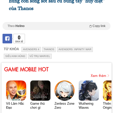
hùng còn sống sót sau cú búng tay "hủy diệt"
của Thanos
Theo
Helino
Copy link
0
CHIA SẺ
TỪ KHÓA
AVENGERS 4
THANOS
AVENGERS: INFINITY WAR
SIÊU ANH HÙNG
VŨ TRỤ MARVEL
GAME MOBILE HOT
Xem thêm
Võ Lâm Hắc
Game thủ
Zenless Zone
Wuthering
Thiên 
Đạo
chơi gì
Zero
Waves
Origin