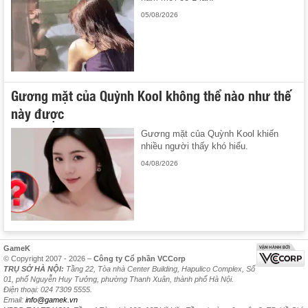
05/08/2026
Gương mặt của Quỳnh Kool không thể nào như thế
này được
Gương mặt của Quỳnh Kool khiến
nhiều người thấy khó hiểu.
04/08/2026
GameK
© Copyright 2007 - 2026 –
Công ty Cổ phần VCCorp
TRỤ SỞ HÀ NỘI:
Tầng 22, Tòa nhà Center Building, Hapulico Complex, Số
01, phố Nguyễn Huy Tưởng, phường Thanh Xuân, thành phố Hà Nội.
Điện thoại: 024 7309 5555.
Email:
info@gamek.vn