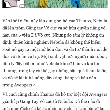
Vào thời điểm này tận dụng sơ hở của Thanos, Nebula
đã lén trộm Găng tay Vô cực và sở hữu quyền năng vô
hạn của 6 viên Đá Vô cực. Nhưng do tâm lý không ổn
định, thiếu kinh nghiệm Nebula đã không thể kiểm
soát nó gây ra một mớ hỗn độn và đã trở thành mối đe
dọa với toàn vũ trụ. Một sinh vật nửa người nửa robot,
tâm lý đầy bất ổn như Nebula khi sở hữu vũ khí tối
thượng trong tay có thể gây những hậu quả thảm khốc,
và đó sẽ là tình huống đầy căng thẳng và hấp dẫn
trong Avengers 4.
Và cuối cùng chính Thanos đã hỗ trợ biệt đội Avengers
giành lại Găng Tay Vô cực từ Nebula. Dù thế nào đi
nữa mục đích của kẻ ác nhân này chỉ là “cân bằng” lại