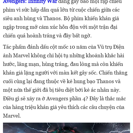
Avengers: Infinity War
đang gây bão mọi rạp chiếu
phim vì sức hấp dẫn quá lớn từ cuộc chiến giữa các
siêu anh hùng và Thanos. Bộ phim khiến khán giả
ngập trong mớ cảm xúc hỗn độn với một trận đại
chiến quá hoành tráng và đầy bất ngờ.
Tác phẩm đánh dấu cột mốc 10 năm của Vũ trụ Điện
ảnh Marvel không chỉ hội tụ những khoảnh khắc hài
hước, lãng mạn, hùng tráng, đau lòng mà còn khiến
khán giả lặng người với màn kết gây sốc. Chiến thắng
cuối cùng lại đang thuộc về kẻ hung bạo Thanos và
một nửa thế giới đã bị tiêu diệt bởi kẻ ác nhân này.
Điều gì sẽ xảy ra ở Avengers phần 4? Đây là thắc mắc
của hàng triệu khán giả yêu thích các câu chuyện của
Marvel.