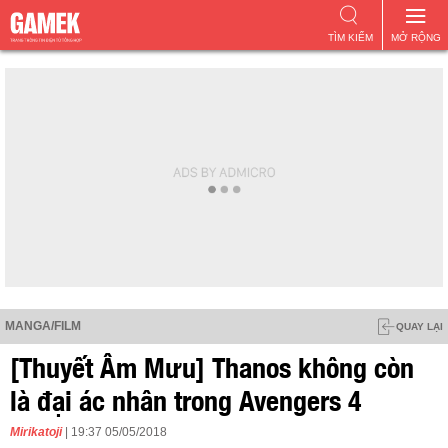
TÌM KIẾM
MỞ RỘNG
MANGA/FILM
QUAY LẠI
[Thuyết Âm Mưu] Thanos không còn
là đại ác nhân trong Avengers 4
Mirikatoji
| 19:37 05/05/2018