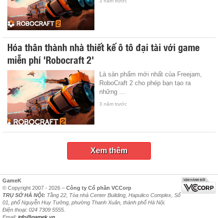
3 năm trước
Hóa thân thành nhà thiết kế ô tô đại tài với game
miễn phí 'Robocraft 2'
Là sản phẩm mới nhất của Freejam,
RoboCraft 2 cho phép bạn tạo ra
những ...
3 năm trước
Xem thêm
GameK
© Copyright 2007 - 2026 –
Công ty Cổ phần VCCorp
TRỤ SỞ HÀ NỘI:
Tầng 22, Tòa nhà Center Building, Hapulico Complex, Số
01, phố Nguyễn Huy Tưởng, phường Thanh Xuân, thành phố Hà Nội.
Điện thoại: 024 7309 5555.
Email:
info@gamek.vn