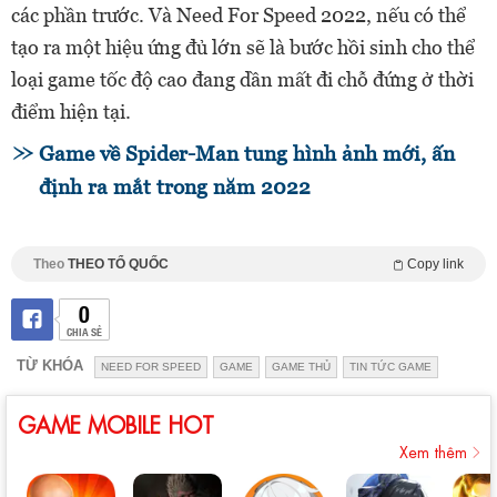
các phần trước. Và Need For Speed 2022, nếu có thể
tạo ra một hiệu ứng đủ lớn sẽ là bước hồi sinh cho thể
loại game tốc độ cao đang dần mất đi chỗ đứng ở thời
điểm hiện tại.
Game về Spider-Man tung hình ảnh mới, ấn
định ra mắt trong năm 2022
Theo
THEO TỔ QUỐC
Copy link
0
CHIA SẺ
TỪ KHÓA
NEED FOR SPEED
GAME
GAME THỦ
TIN TỨC GAME
GAME MOBILE HOT
Xem thêm