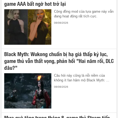
game AAA bất ngờ hot trở lại
Cộng đồng mod của tựa game này vẫn
đang hoạt động rất tích cực.
08/08/2026
Black Myth: Wukong chuẩn bị hạ giá thấp kỷ lục,
game thủ vẫn thất vọng, phản hồi "Hai năm rồi, DLC
đâu?"
Câu hỏi này cũng là nỗi niềm của
không ít fan hâm mộ Black Myth: ...
08/08/2026
Mưa quà tặng trong tháng 8, game thủ Steam tiếp