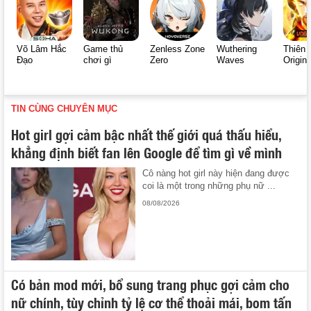
Võ Lâm Hắc
Game thủ
Zenless Zone
Wuthering
Thiên 
Đạo
chơi gì
Zero
Waves
Origin
TIN CÙNG CHUYÊN MỤC
Hot girl gợi cảm bậc nhất thế giới quá thấu hiểu,
khẳng định biết fan lên Google để tìm gì về mình
Cô nàng hot girl này hiện đang được
coi là một trong những phụ nữ ...
08/08/2026
Có bản mod mới, bổ sung trang phục gợi cảm cho
nữ chính, tùy chỉnh tỷ lệ cơ thể thoải mái, bom tấn