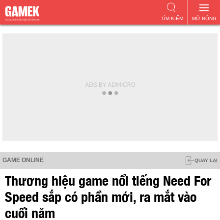
TÌM KIẾM
MỞ RỘNG
GAME ONLINE
QUAY LẠI
Thương hiệu game nổi tiếng Need For
Speed sắp có phần mới, ra mắt vào
cuối năm