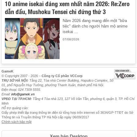
10 anime isekai đáng xem nhất năm 2026: Re:Zero
dẫn đầu, Mushoku Tensei chỉ đứng thứ 3
Năm 2026 đang mang đến một "bữa
tiệc" dành cho người hâm mộ anime
isekai ...
07/08/2026
GameK
© Copyright 2007 - 2026 –
Công ty Cổ phần VCCorp
TRỤ SỞ HÀ NỘI:
Tầng 22, Tòa nhà Center Building, Hapulico Complex, Số
01, phố Nguyễn Huy Tưởng, phường Thanh Xuân, thành phố Hà Nội.
Điện thoại: 024 7309 5555.
Email:
info@gamek.vn
VPĐD TẠI TP.HCM:
Tầng 4 Tòa nhà 123, 127 Võ Văn Tần, phường 6, quận 3, TP. Hồ Chí
Minh
Hỗ trợ quảng cáo:
Giấy phép thiết lập trang thông tin điện tử tổng hợp trên internet số 3634/GP-TTĐT do Sở
Thông tin và Truyền thông TP Hà Nội cấp ngày 06/09/2017
Chính sách bảo mật
Xem bản Desktop