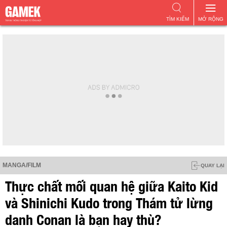
TÌM KIẾM
MỞ RỘNG
MANGA/FILM
QUAY LẠI
Thực chất mối quan hệ giữa Kaito Kid
và Shinichi Kudo trong Thám tử lừng
danh Conan là bạn hay thù?