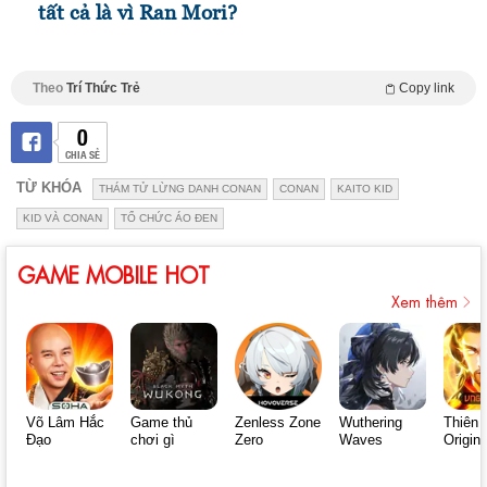
tất cả là vì Ran Mori?
Theo
Trí Thức Trẻ
Copy link
0
CHIA SẺ
TỪ KHÓA
THÁM TỬ LỪNG DANH CONAN
CONAN
KAITO KID
KID VÀ CONAN
TỔ CHỨC ÁO ĐEN
GAME MOBILE HOT
Xem thêm
Võ Lâm Hắc
Game thủ
Zenless Zone
Wuthering
Thiên 
Đạo
chơi gì
Zero
Waves
Origin