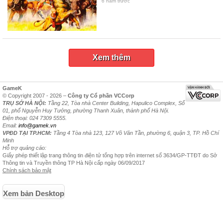
6 năm trước
Xem thêm
GameK
© Copyright 2007 - 2026 –
Công ty Cổ phần VCCorp
TRỤ SỞ HÀ NỘI:
Tầng 22, Tòa nhà Center Building, Hapulico Complex, Số
01, phố Nguyễn Huy Tưởng, phường Thanh Xuân, thành phố Hà Nội.
Điện thoại: 024 7309 5555.
Email:
info@gamek.vn
VPĐD TẠI TP.HCM:
Tầng 4 Tòa nhà 123, 127 Võ Văn Tần, phường 6, quận 3, TP. Hồ Chí
Minh
Hỗ trợ quảng cáo:
Giấy phép thiết lập trang thông tin điện tử tổng hợp trên internet số 3634/GP-TTĐT do Sở
Thông tin và Truyền thông TP Hà Nội cấp ngày 06/09/2017
Chính sách bảo mật
Xem bản Desktop