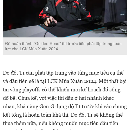
Để hoàn thành "Golden Road" thì trước tiên phải tập trung toàn
lực cho LCK Mùa Xuân 2024
Do đó, T1 cần phải tập trung vào từng mục tiêu cụ thể
và đầu tiên sẽ là tại LCK Mùa Xuân 2024. Một thất bại
tại vòng playoffs có thể khiến mọi kế hoạch đổ sông
đổ bể. Chưa kể, với việc thi đấu ở hai nhánh khác
nhau, khả năng Gen.G đụng độ T1 trước khi vào chung
kết tổng là hoàn toàn khả thi. Do đó, T1 sẽ không thể
thua thêm nữa, nếu không muốn mục tiêu đầu tiên