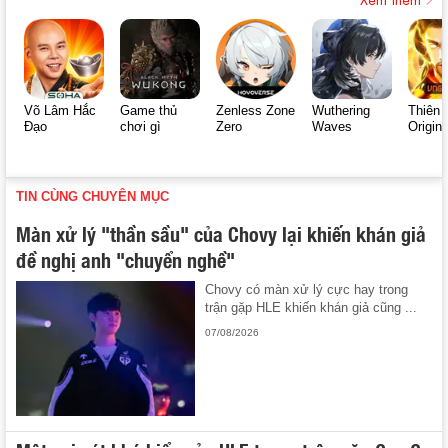
Võ Lâm Hắc
Game thủ
Zenless Zone
Wuthering
Thiên 
Đạo
chơi gì
Zero
Waves
Origin
TIN CÙNG CHUYÊN MỤC
Màn xử lý "thần sầu" của Chovy lại khiến khán giả
đề nghị anh "chuyển nghề"
Chovy có màn xử lý cực hay trong
trận gặp HLE khiến khán giả cũng ...
07/08/2026