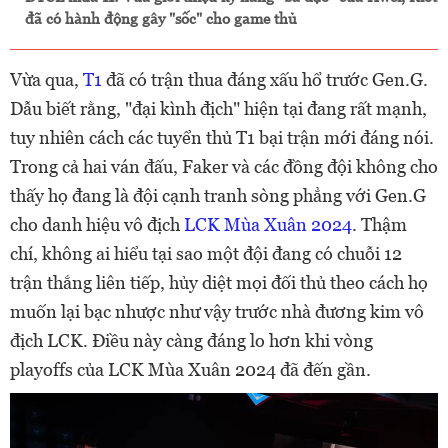
đã có hành động gây "sốc" cho game thủ
Vừa qua,
T1
đã có trận thua đáng xấu hổ trước Gen.G.
Dẫu biết rằng, "đại kình địch" hiện tại đang rất mạnh,
tuy nhiên cách các tuyển thủ T1 bại trận mới đáng nói.
Trong cả hai ván đấu, Faker và các đồng đội không cho
thấy họ đang là đội cạnh tranh sòng phẳng với Gen.G
cho danh hiệu vô địch
LCK Mùa Xuân 2024
. Thậm
chí, không ai hiểu tại sao một đội đang có chuỗi 12
trận thắng liên tiếp, hủy diệt mọi đối thủ theo cách họ
muốn lại bạc nhược như vậy trước nhà đương kim vô
địch LCK. Điều này càng đáng lo hơn khi vòng
playoffs của LCK Mùa Xuân 2024 đã đến gần.