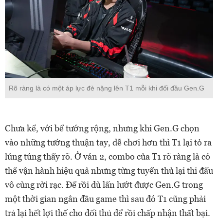
Rõ ràng là có một áp lực đè nặng lên T1 mỗi khi đối đầu Gen.G
Chưa kể, với bể tướng rộng, nhưng khi Gen.G chọn
vào những tướng thuận tay, dễ chơi hơn thì T1 lại tỏ ra
lúng túng thấy rõ. Ở ván 2, combo của T1 rõ ràng là có
thể vận hành hiệu quả nhưng từng tuyển thủ lại thi đấu
vô cùng rời rạc. Để rồi dù lấn lướt được Gen.G trong
một thời gian ngắn đầu game thì sau đó T1 cũng phải
trả lại hết lợi thế cho đối thủ để rồi chấp nhận thất bại.