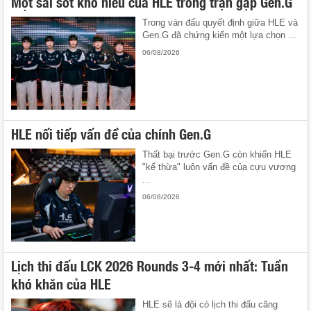
Một sai sót khó hiểu của HLE trong trận gặp Gen.G
Trong ván đấu quyết định giữa HLE và
Gen.G đã chứng kiến một lựa chọn ...
06/08/2026
HLE nối tiếp vấn đề của chính Gen.G
Thất bại trước Gen.G còn khiến HLE
"kế thừa" luôn vấn đề của cựu vương
...
06/08/2026
Lịch thi đấu LCK 2026 Rounds 3-4 mới nhất: Tuần
khó khăn của HLE
HLE sẽ là đội có lịch thi đấu căng