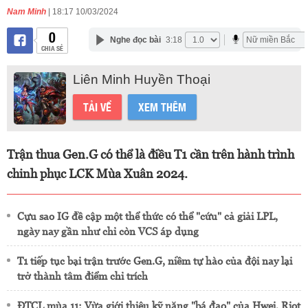
Nam Minh
| 18:17 10/03/2024
0
Nghe đọc bài
3:18
CHIA SẺ
Liên Minh Huyền Thoại
TẢI VỀ
XEM THÊM
Trận thua Gen.G có thể là điều T1 cần trên hành trình
chinh phục LCK Mùa Xuân 2024.
Cựu sao IG đề cập một thể thức có thể "cứu" cả giải LPL,
ngày nay gần như chỉ còn VCS áp dụng
T1 tiếp tục bại trận trước Gen.G, niềm tự hào của đội nay lại
trở thành tâm điểm chỉ trích
ĐTCL mùa 11: Vừa giới thiệu kỹ năng "bá đạo" của Hwei, Riot