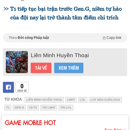
T1 tiếp tục bại trận trước Gen.G, niềm tự hào
của đội nay lại trở thành tâm điểm chỉ trích
Theo
Đời sống Pháp luật
Copy link
Liên Minh Huyền Thoại
TẢI VỀ
XEM THÊM
0
CHIA SẺ
TỪ KHÓA
LIÊN MINH HUYỀN THOẠI
LMHT
LOL
LCK MÙA XUÂN 2024
T1
GEN.G
CKTG
TIN LMHT
TIN LOL
GAME MOBILE HOT
Xem thêm