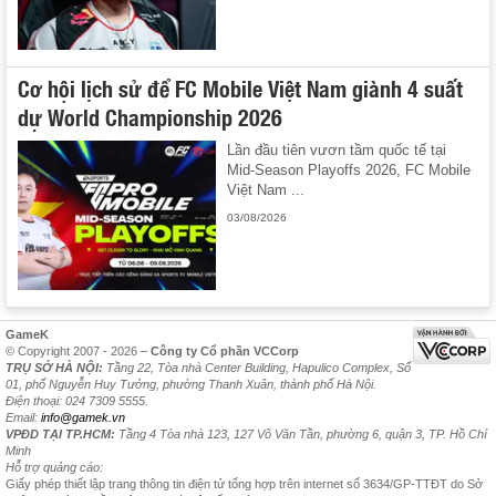
Cơ hội lịch sử để FC Mobile Việt Nam giành 4 suất
dự World Championship 2026
Lần đầu tiên vươn tầm quốc tế tại
Mid-Season Playoffs 2026, FC Mobile
Việt Nam ...
03/08/2026
GameK
© Copyright 2007 - 2026 –
Công ty Cổ phần VCCorp
TRỤ SỞ HÀ NỘI:
Tầng 22, Tòa nhà Center Building, Hapulico Complex, Số
01, phố Nguyễn Huy Tưởng, phường Thanh Xuân, thành phố Hà Nội.
Điện thoại: 024 7309 5555.
Email:
info@gamek.vn
VPĐD TẠI TP.HCM:
Tầng 4 Tòa nhà 123, 127 Võ Văn Tần, phường 6, quận 3, TP. Hồ Chí
Minh
Hỗ trợ quảng cáo:
Giấy phép thiết lập trang thông tin điện tử tổng hợp trên internet số 3634/GP-TTĐT do Sở