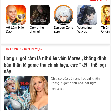
Võ Lâm Hắc
Game thủ
Zenless Zone
Wuthering
Thiên 
Đạo
chơi gì
Zero
Waves
Origin
TIN CÙNG CHUYÊN MỤC
Hot girl gợi cảm là nữ diễn viên Marvel, khẳng định
bản thân là game thủ chính hiệu, cực "kết" thể loại
này
Chia sẻ của cô nàng hot girl khiến
không ít game thủ phải bất ngờ.
09/08/2026