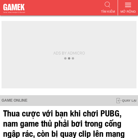
TÌM KIẾM
MỞ RỘNG
GAME ONLINE
QUAY LẠI
Thua cược với bạn khi chơi PUBG,
nam game thủ phải bơi trong cống
ngập rác, còn bị quay clip lên mạng