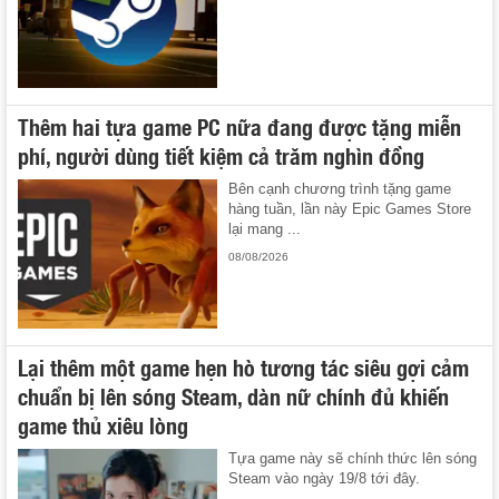
Thêm hai tựa game PC nữa đang được tặng miễn
phí, người dùng tiết kiệm cả trăm nghìn đồng
Bên cạnh chương trình tặng game
hàng tuần, lần này Epic Games Store
lại mang ...
08/08/2026
Lại thêm một game hẹn hò tương tác siêu gợi cảm
chuẩn bị lên sóng Steam, dàn nữ chính đủ khiến
game thủ xiêu lòng
Tựa game này sẽ chính thức lên sóng
Steam vào ngày 19/8 tới đây.