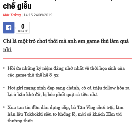
chế giễu
Mặt Trứng
| 14:15 24/09/2019
0
CHIA SẺ
Chỉ là một trò chơi thôi mà anh em game thủ làm quá
nhỉ.
Hồi ức những kỷ niệm đáng nhớ nhất về thời học sinh của
các game thủ thế hệ 8-9x
Hot girl mạng xinh đẹp sang chảnh, có cả triệu follow hóa ra
lại ở bẩn khó đỡ, bị bóc phốt quịt cả tiền nhà
Xua tan tin đồn dàn dựng clip, bà Tân Vlog chơi trội, làm
hẳn lẩu Tokbokki siêu to khổng lồ, mời cả khách Hàn tới
thưởng thức