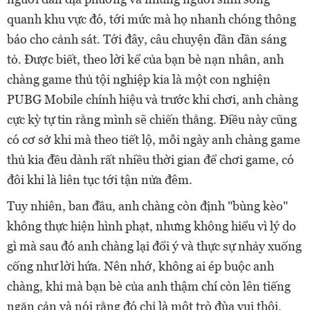
quanh khu vực đó, tới mức mà họ nhanh chóng thông
báo cho cảnh sát. Tới đây, câu chuyện dần dần sáng
tỏ. Được biết, theo lời kể của bạn bè nạn nhân, anh
chàng game thủ tội nghiệp kia là một con nghiện
PUBG Mobile chính hiệu và trước khi chơi, anh chàng
cực kỳ tự tin rằng mình sẽ chiến thắng. Điều này cũng
có cơ sở khi mà theo tiết lộ, mỗi ngày anh chàng game
thủ kia đều dành rất nhiều thời gian để chơi game, có
đôi khi là liên tục tới tận nửa đêm.
Tuy nhiên, ban đầu, anh chàng còn định "bùng kèo"
không thực hiện hình phạt, nhưng không hiểu vì lý do
gì mà sau đó anh chàng lại đổi ý và thực sự nhảy xuống
cống như lời hứa. Nên nhớ, không ai ép buộc anh
chàng, khi mà bạn bè của anh thậm chí còn lên tiếng
ngăn cản và nói rằng đó chỉ là một trò đùa vui thôi,