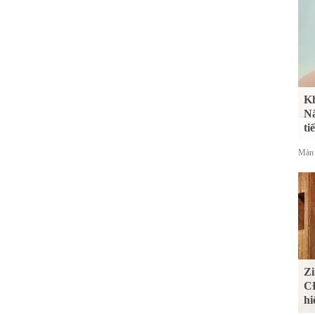
Kh
Nắ
ti
Màn 
Zi
CĐ
hi