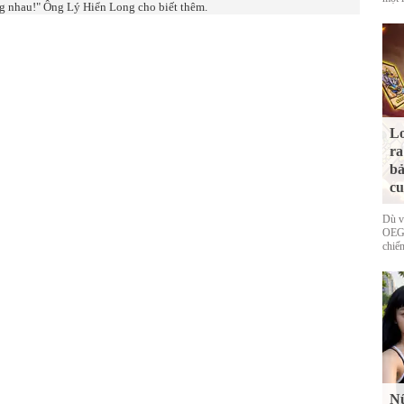
g nhau!" Ông Lý Hiển Long cho biết thêm.
Lo
ra
bả
cu
Dù v
OEG 
chiếm
Nữ