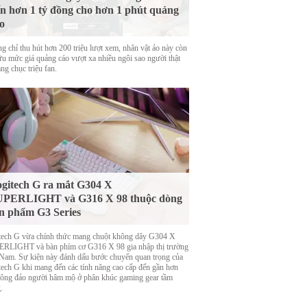
n hơn 1 tỷ đồng cho hơn 1 phút quảng
o
g chỉ thu hút hơn 200 triệu lượt xem, nhân vật ảo này còn
ữu mức giá quảng cáo vượt xa nhiều ngôi sao người thật
ng chục triệu fan.
gitech G ra mắt G304 X
UPERLIGHT và G316 X 98 thuộc dòng
n phẩm G3 Series
tech G vừa chính thức mang chuột không dây G304 X
RLIGHT và bàn phím cơ G316 X 98 gia nhập thị trường
 Nam. Sự kiện này đánh dấu bước chuyển quan trọng của
tech G khi mang đến các tính năng cao cấp đến gần hơn
đông đảo người hâm mộ ở phân khúc gaming gear tầm
.