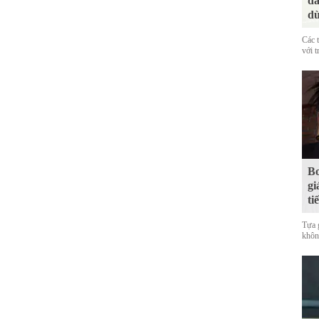
đá
dù
Các 
với t
Bo
gi
ti
Tựa 
không