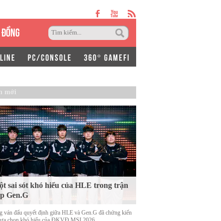
 ĐỒNG
LINE
PC/CONSOLE
360° GAMEFI
n mới
t sai sót khó hiểu của HLE trong trận
ặp Gen.G
g ván đấu quyết định giữa HLE và Gen.G đã chứng kiến
lựa chọn khó hiểu của ĐKVĐ MSI 2026.