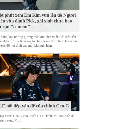
t phút xem Em Kim vừa lên đồ Người
ện vừa đánh Pick, gái xinh chưa bao
ờ cạn "content"!
 hàng loạt những gương mặt xinh đẹp xuất hiện trên sân
Pickleball, "Em Kim say hi" hay Nàng Kim luôn là cái tên
được độ hot đỉnh cao mỗi khi xuất hiện.
E nối tiếp vấn đề của chính Gen.G
 bại trước Gen.G còn khiến HLE "kế thừa" luôn vấn đề
cựu vương MSI.