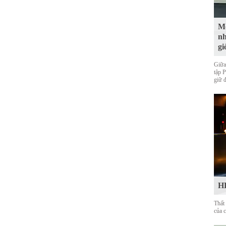
Mộ
nh
gi
Giữa
tập 
giữ 
HL
Thất
của 