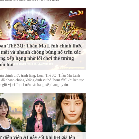
ạn Thế 3Q: Thần Ma Lệnh chính thức
 mắt và nhanh chóng bùng nổ trên các
ng xếp hạng nhờ lối chơi thẻ tướng
ốn hút
ừa chính thức trình làng, Loạn Thế 3Q: Thần Ma Lệnh -
đã nhanh chóng khẳng định vị thế "bom tấn" khi liên tục
 giữ vị trí Top 1 trên các bảng xếp hạng uy tín.
 diễn viên AI gây sốt khi hét giá lên