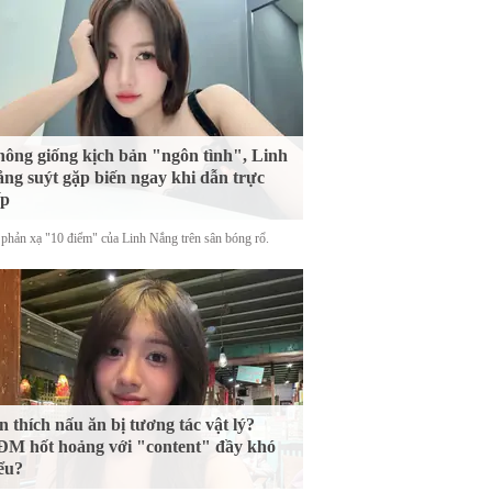
ông giống kịch bản "ngôn tình", Linh
ng suýt gặp biến ngay khi dẫn trực
ếp
phản xạ "10 điểm" của Linh Nắng trên sân bóng rổ.
n thích nấu ăn bị tương tác vật lý?
M hốt hoảng với "content" đầy khó
ểu?