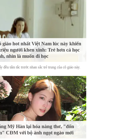
 giáo hot nhất Việt Nam lúc này khiến
triệu người khen xinh: Trẻ hơn cả học
nh, nhìn là muốn đi học
y đều tấm tắc trước nhan sắc trẻ trung của cô giáo này.
ng Mỹ Hàn lại hóa nàng thơ, "đốn
m" CĐM với bộ ảnh ngọt ngào mới