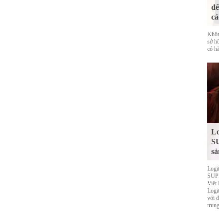
đế
cá
Khôn
sở h
có hà
Lo
S
sả
Logi
SUPE
Việt
Logi
với 
trung