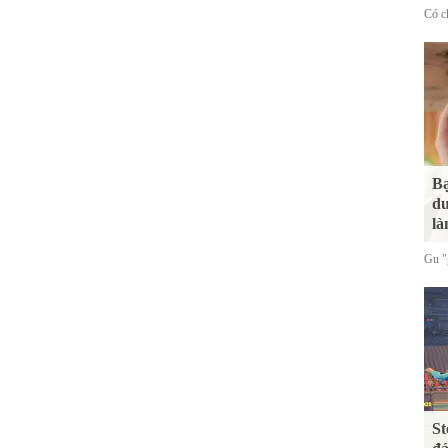
Có ch
Bạ
du
là
Gu "g
St