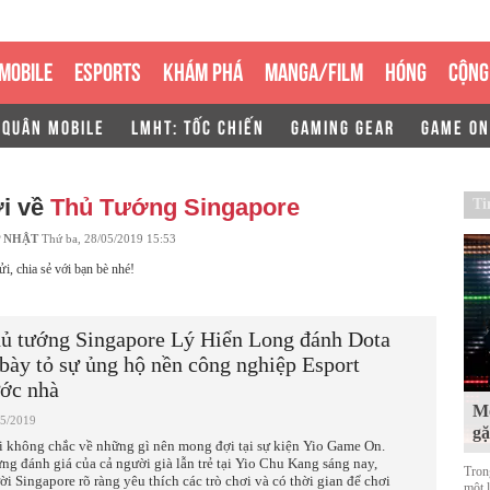
MOBILE
ESPORTS
KHÁM PHÁ
MANGA/FILM
HÓNG
CỘNG
 QUÂN MOBILE
LMHT: TỐC CHIẾN
GAMING GEAR
GAME ON
ới về
Thủ Tướng Singapore
Ti
 NHẬT
Thứ ba, 28/05/2019 15:53
ửi, chia sẻ với bạn bè nhé!
ủ tướng Singapore Lý Hiển Long đánh Dota
 bày tỏ sự ủng hộ nền công nghiệp Esport
ớc nhà
Mộ
05/2019
g
i không chắc về những gì nên mong đợi tại sự kiện Yio Game On.
ng đánh giá của cả người già lẫn trẻ tại Yio Chu Kang sáng nay,
Tron
ời Singapore rõ ràng yêu thích các trò chơi và có thời gian để chơi
một 