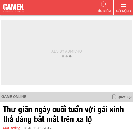
TÌM KIẾM
MỞ RỘNG
GAME ONLINE
QUAY LẠI
Thư giãn ngày cuối tuần với gái xinh
thả dáng bắt mắt trên xa lộ
Mặt Trứng
| 10:46 23/03/2019