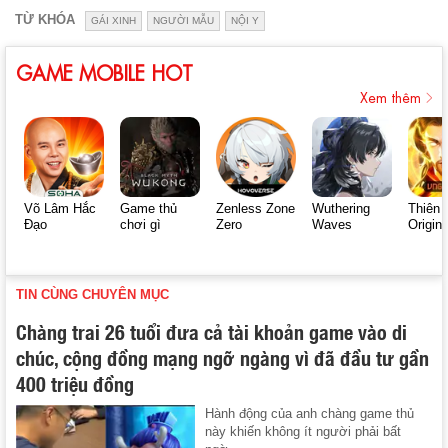
TỪ KHÓA
GÁI XINH
NGƯỜI MẪU
NỘI Y
GAME MOBILE HOT
Xem thêm
Võ Lâm Hắc
Game thủ
Zenless Zone
Wuthering
Thiên 
Đạo
chơi gì
Zero
Waves
Origin
TIN CÙNG CHUYÊN MỤC
Chàng trai 26 tuổi đưa cả tài khoản game vào di
chúc, cộng đồng mạng ngỡ ngàng vì đã đầu tư gần
400 triệu đồng
Hành động của anh chàng game thủ
này khiến không ít người phải bất