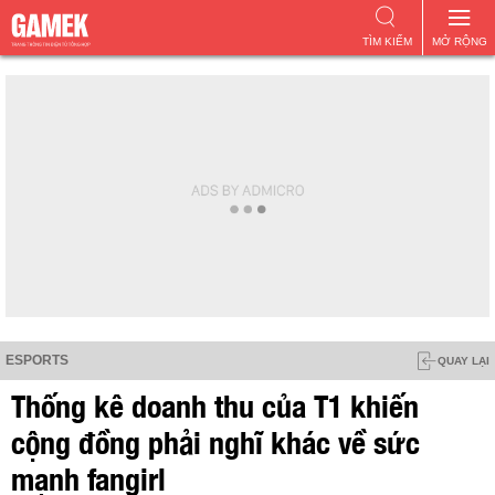
TÌM KIẾM
MỞ RỘNG
ESPORTS
QUAY LẠI
Thống kê doanh thu của T1 khiến
cộng đồng phải nghĩ khác về sức
mạnh fangirl