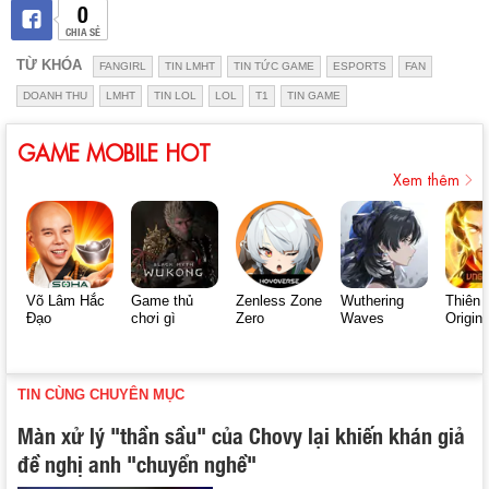
0
CHIA SẺ
TỪ KHÓA
FANGIRL
TIN LMHT
TIN TỨC GAME
ESPORTS
FAN
DOANH THU
LMHT
TIN LOL
LOL
T1
TIN GAME
GAME MOBILE HOT
Xem thêm
Võ Lâm Hắc
Game thủ
Zenless Zone
Wuthering
Thiên 
Đạo
chơi gì
Zero
Waves
Origin
TIN CÙNG CHUYÊN MỤC
Màn xử lý "thần sầu" của Chovy lại khiến khán giả
đề nghị anh "chuyển nghề"