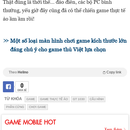
Thật đúng là thời thế... đảo điên, các bộ PC bình
thường, yếu giờ đây cũng đã có thể chiến game thực tế
ảo ầm ầm rồi!
Một số loại màn hình chơi game kích thước lớn
đáng chú ý cho game thủ Việt lựa chọn
Theo
Helino
Copy link
0
CHIA SẺ
TỪ KHÓA
GAME
GAME THỰC TẾ ẢO
GT 1030
CẤU HÌNH
PHẦN CỨNG
CHƠI GAME
GAME MOBILE HOT
Xem thêm