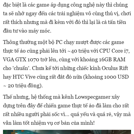
đặc biệt là các game áp dụng công nghệ này thì chúng
ta sẽ nhớ ngay đến các trải nghiệm vô cùng thú vị, chơi
rất thích nhưng mà đi kèm với đó thì lại là cả tấn tiền
đầu tư vào máy móc.
Thông thường một bộ PC chạy mượt được các game
thực tế ảo cũng phải lên tới ~40 triệu với CPU Core i7,
VGA GTX 1070 trở lên, cùng với khoảng 16GB RAM
cho 'chuẩn'. Chưa kể tới những chiếc kính Oculus Rift
hay HTC Vive cũng rất đắt đỏ nữa (khoảng 1000 USD
~ 20 triệu đồng).
Thế nhưng, hệ thống mà kênh Lowspecgamer xây
dựng trên đây để chiến game thực tế ảo đã làm cho rất
rất nhiều người phải sốc vì... quá yếu và quá rẻ, vậy mà
vẫn làm tốt nhiệm vụ cơ bản của mình!