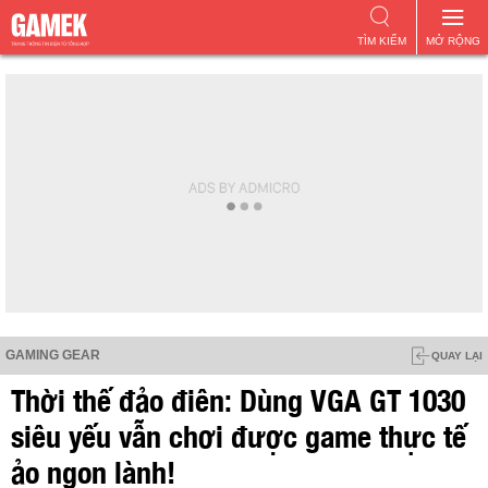
TÌM KIẾM
MỞ RỘNG
GAMING GEAR
QUAY LẠI
Thời thế đảo điên: Dùng VGA GT 1030
siêu yếu vẫn chơi được game thực tế
ảo ngon lành!