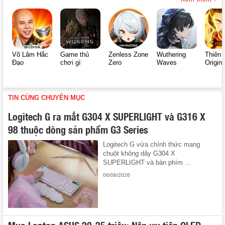
Võ Lâm Hắc
Game thủ
Zenless Zone
Wuthering
Thiên 
Đạo
chơi gì
Zero
Waves
Origin
TIN CÙNG CHUYÊN MỤC
Logitech G ra mắt G304 X SUPERLIGHT và G316 X
98 thuộc dòng sản phẩm G3 Series
Logitech G vừa chính thức mang
chuột không dây G304 X
SUPERLIGHT và bàn phím ...
06/08/2026
Mua Laptop ASUS 20-25 triệu: Nên ưu tiên OLED,