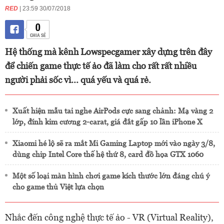
RED
| 23:59 30/07/2018
0
CHIA SẺ
Hệ thống mà kênh Lowspecgamer xây dựng trên đây
để chiến game thực tế ảo đã làm cho rất rất nhiều
người phải sốc vì... quá yếu và quá rẻ.
Xuất hiện mẫu tai nghe AirPods cực sang chảnh: Mạ vàng 2
lớp, đính kim cương 2-carat, giá đắt gấp 10 lần iPhone X
Xiaomi hé lộ sẽ ra mắt Mi Gaming Laptop mới vào ngày 3/8,
dùng chip Intel Core thế hệ thứ 8, card đồ họa GTX 1060
Một số loại màn hình chơi game kích thước lớn đáng chú ý
cho game thủ Việt lựa chọn
Nhắc đến công nghệ thực tế ảo - VR (Virtual Reality),