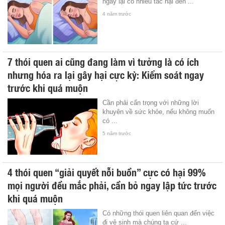
ngày lại có nhiều tác hại đến ...
4 năm trước
7 thói quen ai cũng đang làm vì tưởng là có ích
nhưng hóa ra lại gây hại cực kỳ: Kiểm soát ngay
trước khi quá muộn
Cần phải cẩn trọng với những lời
khuyên về sức khỏe, nếu không muốn
có ...
5 năm trước
4 thói quen “giải quyết nỗi buồn” cực có hại 99%
mọi người đều mắc phải, cần bỏ ngay lập tức trước
khi quá muộn
Có những thói quen liên quan đến việc
đi vệ sinh mà chúng ta cứ ...