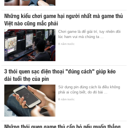
Những kiểu chơi game hại người nhất mà game thủ
Việt nào cũng mắc phải
Chơi game là để giải trí, tuy nhiên đôi
lúc ham vui mà chúng ta ...
8 năm trước
3 thói quen sạc điện thoại "đúng cách" giúp kéo
dài tuổi thọ của pin
Sử dụng pin đúng cách là điều không
phải ai cũng biết, do đó bài ...
8 năm trước
Những thói quen game thủ cần bỏ nếu muốn thắng