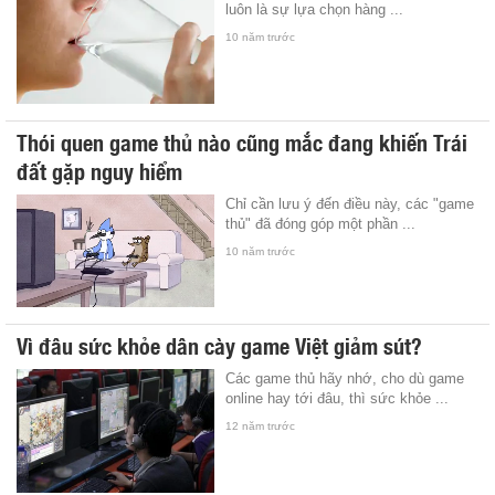
luôn là sự lựa chọn hàng ...
10 năm trước
Thói quen game thủ nào cũng mắc đang khiến Trái
đất gặp nguy hiểm
Chỉ cần lưu ý đến điều này, các "game
thủ" đã đóng góp một phần ...
10 năm trước
Vì đâu sức khỏe dân cày game Việt giảm sút?
Các game thủ hãy nhớ, cho dù game
online hay tới đâu, thì sức khỏe ...
12 năm trước