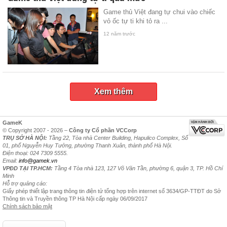
Game thủ Việt đang tự chui vào chiếc
vỏ ốc tự ti khi tỏ ra ...
12 năm trước
Xem thêm
GameK
© Copyright 2007 - 2026 –
Công ty Cổ phần VCCorp
TRỤ SỞ HÀ NỘI:
Tầng 22, Tòa nhà Center Building, Hapulico Complex, Số
01, phố Nguyễn Huy Tưởng, phường Thanh Xuân, thành phố Hà Nội.
Điện thoại: 024 7309 5555.
Email:
info@gamek.vn
VPĐD TẠI TP.HCM:
Tầng 4 Tòa nhà 123, 127 Võ Văn Tần, phường 6, quận 3, TP. Hồ Chí
Minh
Hỗ trợ quảng cáo:
Giấy phép thiết lập trang thông tin điện tử tổng hợp trên internet số 3634/GP-TTĐT do Sở
Thông tin và Truyền thông TP Hà Nội cấp ngày 06/09/2017
Chính sách bảo mật