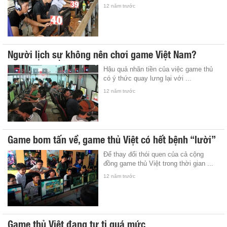
12 năm trước
Người lịch sự không nên chơi game Việt Nam?
Hậu quả nhãn tiền của việc game thủ
có ý thức quay lưng lại với ...
12 năm trước
Game bom tấn về, game thủ Việt có hết bệnh “lười”
Để thay đổi thói quen của cả cộng
đồng game thủ Việt trong thời gian ...
12 năm trước
Game thủ Việt đang tự ti quá mức