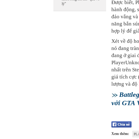
Được biết, 
lý"
hành động, s
đảo vắng và 
năng bắn sún
hợp lý để gi
Xét về độ ho
nó đang tràn
đang ở giai 
PlayerUnkno
nhất trên St
giá tích cực
lượng và độ 
Battle
với GTA V
Xem thêm:
PL