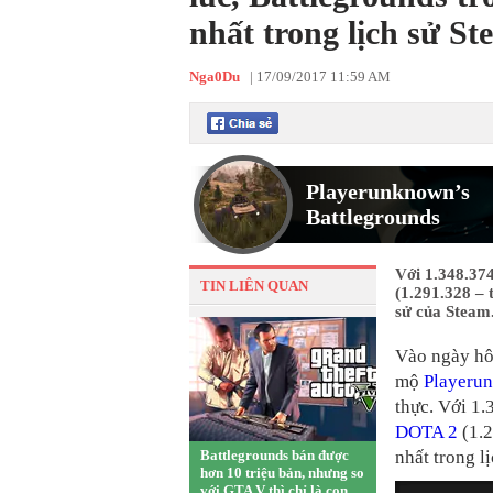
nhất trong lịch sử S
Nga0Du
|
17/09/2017 11:59 AM
Playerunknown’s
Battlegrounds
Với 1.348.37
TIN LIÊN QUAN
(1.291.328 – 
sử của Steam
Vào ngày hô
mộ
Playerun
thực. Với 1.
DOTA 2
(1.2
Battlegrounds bán được
nhất trong l
hơn 10 triệu bản, nhưng so
với GTA V thì chỉ là con