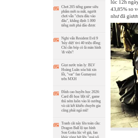
lúc 12h ngà
Chơi 205 tiếng game siêu
43,85% so v
phẩm mới ra mắt, người
như đã giươ
chơi vẫn "chưa đâu vào
đâu", khẳng định 1.000
tiếng mới phá đảo được
Nghi vấn Resident Evil 9
'hủy diệt' tivi 40 triệu đồng:
Chỉ cần bóp cò là màn hình
'đi viện'!
Giọt nước tràn ly: BLV
Hoàng Luân xóa bài xin
lỗi, "var" fan Gumayusi
trên MXH
Đỉnh cao huyền học 2026:
Card đồ họa 'đột tử', game
thủ ném luôn vào lò nướng
và cái kết khiến chuyên gia
cũng phải ngả mũ!
Tranh cãi nảy lửa toàn cầu:
Dragon Ball lộ tạo hình
Son Goku lúc về già, fan
khóc ròng hét lên "quá vô