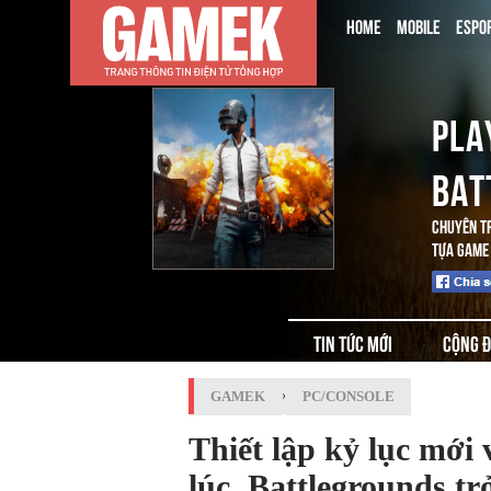
HOME
MOBILE
ESPO
PLA
BAT
CHUYÊN T
TỰA GAME 
TIN TỨC MỚI
CỘNG 
GAMEK
›
PC/CONSOLE
Thiết lập kỷ lục mới 
lúc, Battlegrounds t