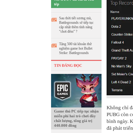
tép
Sau thời tiết sương mù,
Battlegrounds sẽ tiếp tục
cập nhật thêm tính năng
“chơi đêm” ?
Tặng 500 tài khoản thử
nghiệm game hot Bullet
Strike: Battlegrounds
TIN ĐÁNG ĐỌC
Không chỉ đạ
Game thủ PC tiếp tục nhận
PUBG còn có
miễn phí hai trò chơi đầy
bình ngày. 
chất lượng, tổng giá trị
440.000 đồng
đã phát triể