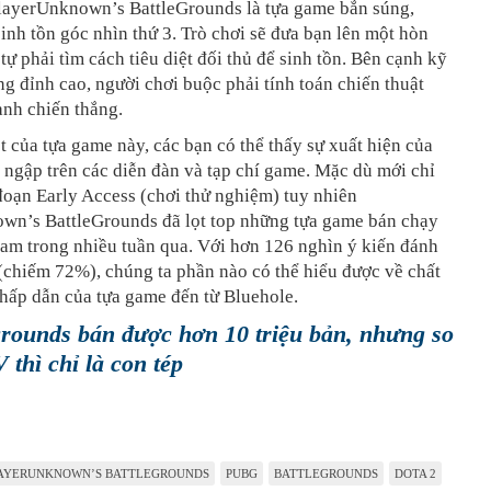
PlayerUnknown’s BattleGrounds là tựa game bắn súng,
inh tồn góc nhìn thứ 3. Trò chơi sẽ đưa bạn lên một hòn
tự phải tìm cách tiêu diệt đối thủ để sinh tồn. Bên cạnh kỹ
g đỉnh cao, người chơi buộc phải tính toán chiến thuật
ành chiến thắng.
t của tựa game này, các bạn có thể thấy sự xuất hiện của
 ngập trên các diễn đàn và tạp chí game. Mặc dù mới chỉ
đoạn Early Access (chơi thử nghiệm) tuy nhiên
wn’s BattleGrounds đã lọt top những tựa game bán chạy
eam trong nhiều tuần qua. Với hơn 126 nghìn ý kiến đánh
 (chiếm 72%), chúng ta phần nào có thể hiểu được về chất
hấp dẫn của tựa game đến từ Bluehole.
grounds bán được hơn 10 triệu bản, nhưng so
 thì chỉ là con tép
AYERUNKNOWN’S BATTLEGROUNDS
PUBG
BATTLEGROUNDS
DOTA 2