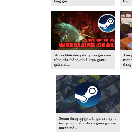
tổng giá...
loại c
Steam khởi động đợt giảm giá cuối
Tựa 
cùng của tháng, nhiều tựa game
mắt t
quá chất...
đang 
Steam đang ngập tràn game hay: 8
tựa game miễn phí và giảm giá cực
mạnh mà...