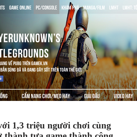
RTS
GAME ONLINE
PC/CONSOLE
KHÁM PHÁ
MANGA/FILM
LMHT
LMHT: T
YERUNKNOWN’S
TLEGROUNDS
RANG VỀ PUBG TRÊN GAMEK.VN
BẮN SÚNG ĐÃ VÀ ĐANG GÂY SỐT TRÊN TOÀN THẾ GIỚI
ĐỒNG
CẨM NANG CHƠI/MẸO HAY
GIẢI ĐẤU
VIDEO HAY
với 1,3 triệu người chơi cùng
rở thành tựa game thành công