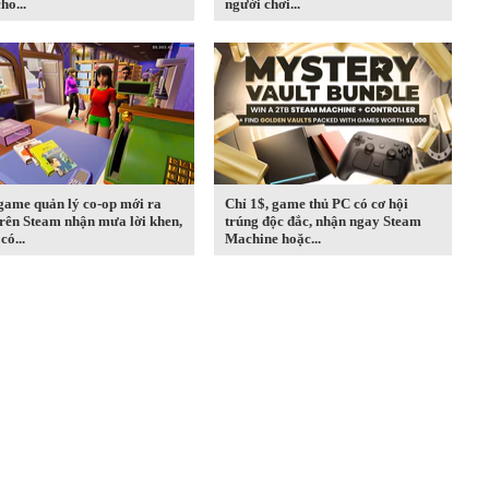
ho...
người chơi...
game quản lý co-op mới ra
Chỉ 1$, game thủ PC có cơ hội
rên Steam nhận mưa lời khen,
trúng độc đắc, nhận ngay Steam
có...
Machine hoặc...