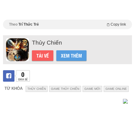
Theo
Trí Thức Trẻ
Copy link
Thủy Chiến
TẢI VỀ
XEM THÊM
0
CHIA SẺ
TỪ KHÓA
THỦY CHIẾN
GAME THỦY CHIẾN
GAME MỚI
GAME ONLINE