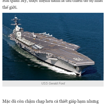
Hải quân Mỹ, được mệnh danh là tàu chiến đồ sộ nhất
thế giới.
USS Gerald Ford
Mặc dù còn chậm chạp hơn cả thiết giáp hạm nhưng