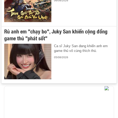
06/08/2026
Rủ anh em "chạy bo", Juky San khiến cộng đồng
game thủ "phát sốt"
Ca sĩ Juky San đang khiến anh em
game thủ vô cùng thích thú.
05/08/2026