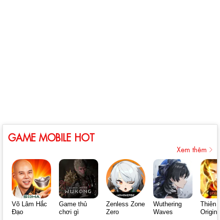
GAME MOBILE HOT
Xem thêm
Võ Lâm Hắc
Game thủ
Zenless Zone
Wuthering
Thiên 
Đạo
chơi gì
Zero
Waves
Origin