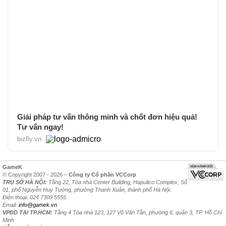
Giải pháp tư vấn thông minh và chốt đơn hiệu quả!
Tư vấn ngay!
bizfly.vn
GameK
© Copyright 2007 - 2026 –
Công ty Cổ phần VCCorp
TRỤ SỞ HÀ NỘI:
Tầng 22, Tòa nhà Center Building, Hapulico Complex, Số
01, phố Nguyễn Huy Tưởng, phường Thanh Xuân, thành phố Hà Nội.
Điện thoại: 024 7309 5555.
Email:
info@gamek.vn
VPĐD TẠI TP.HCM:
Tầng 4 Tòa nhà 123, 127 Võ Văn Tần, phường 6, quận 3, TP. Hồ Chí
Minh