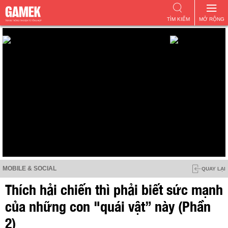
TÌM KIẾM
MỞ RỘNG
MOBILE & SOCIAL
QUAY LẠI
Thích hải chiến thì phải biết sức mạnh
của những con "quái vật” này (Phần
2)