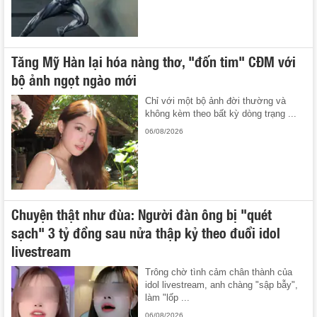
Tăng Mỹ Hàn lại hóa nàng thơ, "đốn tim" CĐM với
bộ ảnh ngọt ngào mới
Chỉ với một bộ ảnh đời thường và
không kèm theo bất kỳ dòng trạng ...
06/08/2026
Chuyện thật như đùa: Người đàn ông bị "quét
sạch" 3 tỷ đồng sau nửa thập kỷ theo đuổi idol
livestream
Trông chờ tình cảm chân thành của
idol livestream, anh chàng "sập bẫy",
làm "lốp ...
06/08/2026