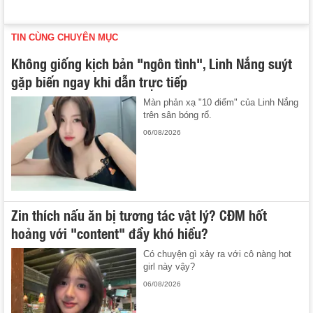
TIN CÙNG CHUYÊN MỤC
Không giống kịch bản "ngôn tình", Linh Nắng suýt
gặp biến ngay khi dẫn trực tiếp
Màn phản xạ "10 điểm" của Linh Nắng
trên sân bóng rổ.
06/08/2026
Zin thích nấu ăn bị tương tác vật lý? CĐM hốt
hoảng với "content" đầy khó hiểu?
Có chuyện gì xảy ra với cô nàng hot
girl này vậy?
06/08/2026