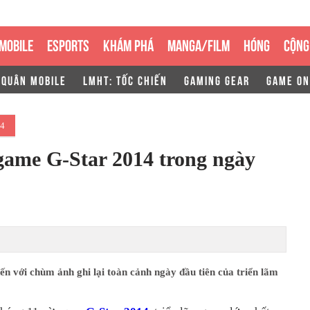
MOBILE
ESPORTS
KHÁM PHÁ
MANGA/FILM
HÓNG
CỘNG
 QUÂN MOBILE
LMHT: TỐC CHIẾN
GAMING GEAR
GAME ON
14
game G-Star 2014 trong ngày
ến với chùm ảnh ghi lại toàn cảnh ngày đầu tiên của triển lãm