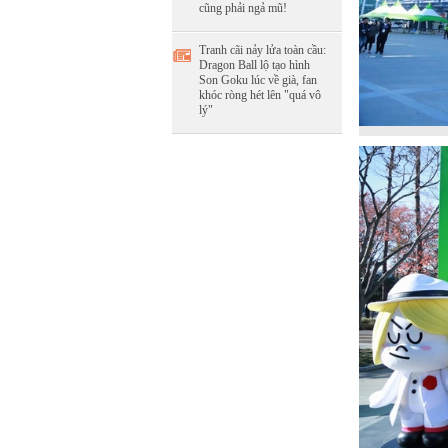
cũng phải ngả mũ!
Tranh cãi nảy lửa toàn cầu:
Dragon Ball lộ tạo hình
Son Goku lúc về già, fan
khóc ròng hét lên "quá vô
lý"