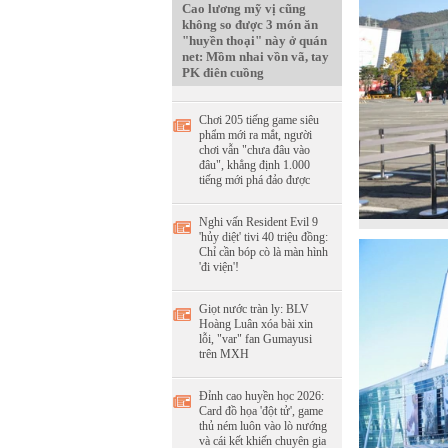
Cao lương mỹ vị cũng
không so được 3 món ăn
"huyền thoại" này ở quán
net: Mồm nhai vồn vã, tay
PK điên cuồng
Chơi 205 tiếng game siêu
phẩm mới ra mắt, người
chơi vẫn "chưa đâu vào
đâu", khẳng định 1.000
tiếng mới phá đảo được
Nghi vấn Resident Evil 9
'hủy diệt' tivi 40 triệu đồng:
Chỉ cần bóp cò là màn hình
'đi viện'!
Giọt nước tràn ly: BLV
Hoàng Luân xóa bài xin
lỗi, "var" fan Gumayusi
trên MXH
Đỉnh cao huyền học 2026:
Card đồ họa 'đột tử', game
thủ ném luôn vào lò nướng
và cái kết khiến chuyên gia