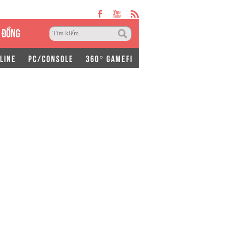
 ĐỒNG
LINE
PC/CONSOLE
360° GAMEFI