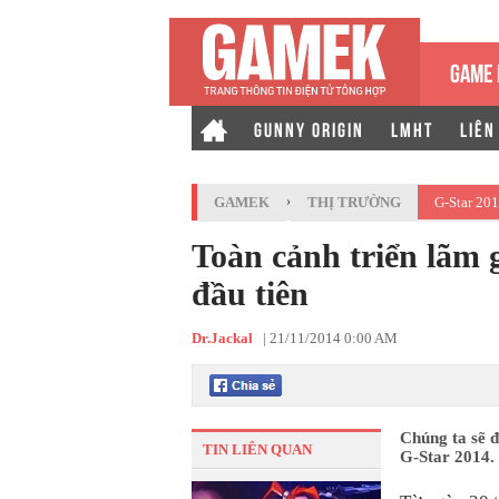
GAME 
GUNNY ORIGIN
LMHT
LIÊN
GAMEK
›
THỊ TRƯỜNG
G-Star 20
Toàn cảnh triển lãm 
đầu tiên
Dr.Jackal
|
21/11/2014 0:00 AM
Chúng ta sẽ đ
TIN LIÊN QUAN
G-Star 2014.