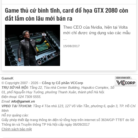
Game thủ cứ bình tĩnh, card đồ họa GTX 2080 còn
đắt lắm còn lâu mới bán ra
Theo CEO của Nvidia, hiện tại Volta
mới chỉ được ứng dụng vào các mẫu
...
15/08/2017
GameK
© Copyright 2007 - 2026 –
Công ty Cổ phần VCCorp
TRỤ SỞ HÀ NỘI:
Tầng 22, Tòa nhà Center Building, Hapulico Complex, Số
01, phố Nguyễn Huy Tưởng, phường Thanh Xuân, thành phố Hà Nội.
Điện thoại: 024 7309 5555.
Email:
info@gamek.vn
VPĐD TẠI TP.HCM:
Tầng 4 Tòa nhà 123, 127 Võ Văn Tần, phường 6, quận 3, TP. Hồ Chí
Minh
Hỗ trợ quảng cáo:
Giấy phép thiết lập trang thông tin điện tử tổng hợp trên internet số 3634/GP-TTĐT do Sở
Thông tin và Truyền thông TP Hà Nội cấp ngày 06/09/2017
Chính sách bảo mật