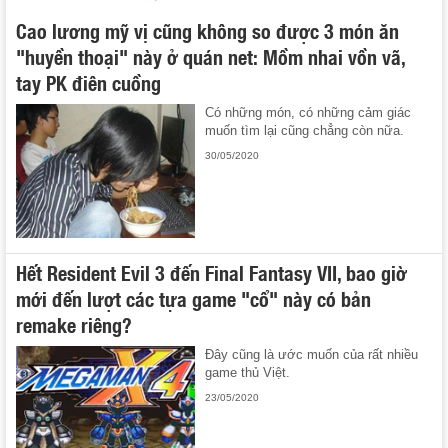
Cao lương mỹ vị cũng không so được 3 món ăn
"huyền thoại" này ở quán net: Mồm nhai vồn vã,
tay PK điên cuồng
Có những món, có những cảm giác
muốn tìm lại cũng chẳng còn nữa.
30/05/2020
Hết Resident Evil 3 đến Final Fantasy VII, bao giờ
mới đến lượt các tựa game "cổ" này có bản
remake riêng?
Đây cũng là ước muốn của rất nhiều
game thủ Việt.
23/05/2020