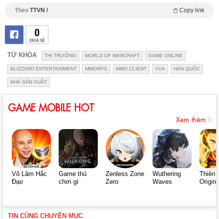
Theo
TTVN /
Copy link
0
CHIA SẺ
TỪ KHÓA
THỊ TRƯỜNG
WORLD OF WARCRAFT
GAME ONLINE
BLIZZARD ENTERTAINMENT
MMORPG
MMO CLIENT
VUA
HÀN QUỐC
NHÀ SẢN XUẤT
GAME MOBILE HOT
Xem thêm
Võ Lâm Hắc
Game thủ
Zenless Zone
Wuthering
Thiên 
Đạo
chơi gì
Zero
Waves
Origin
TIN CÙNG CHUYÊN MỤC