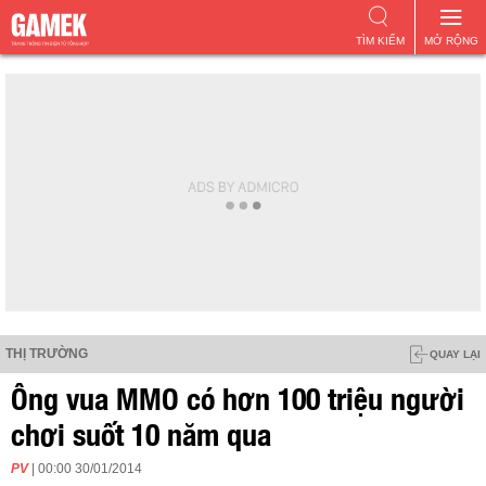
TÌM KIẾM
MỞ RỘNG
THỊ TRƯỜNG
QUAY LẠI
Ông vua MMO có hơn 100 triệu người
chơi suốt 10 năm qua
PV
| 00:00 30/01/2014