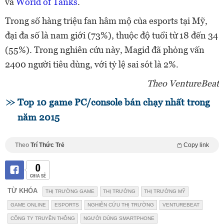
và
World of Tanks
.
Trong số hàng triệu fan hâm mộ của esports tại Mỹ,
đại đa số là nam giới (73%), thuộc độ tuổi từ 18 đến 34
(55%). Trong nghiên cứu này, Magid đã phỏng vấn
2400 người tiêu dùng, với tỷ lệ sai sót là 2%.
Theo VentureBeat
Top 10 game PC/console bán chạy nhất trong
năm 2015
Theo
Trí Thức Trẻ
Copy link
0
CHIA SẺ
TỪ KHÓA
THỊ TRƯỜNG GAME
THỊ TRƯỜNG
THỊ TRƯỜNG MỸ
GAME ONLINE
ESPORTS
NGHIÊN CỨU THỊ TRƯỜNG
VENTUREBEAT
CÔNG TY TRUYỀN THÔNG
NGƯỜI DÙNG SMARTPHONE