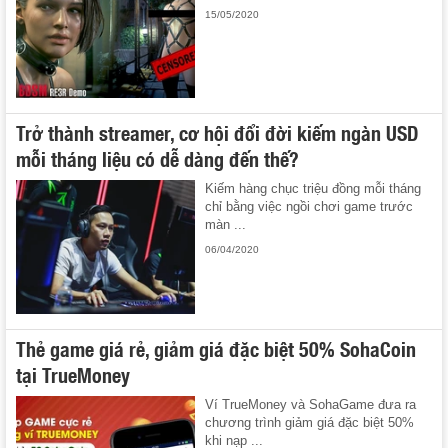
15/05/2020
Trở thành streamer, cơ hội đổi đời kiếm ngàn USD
mỗi tháng liệu có dễ dàng đến thế?
Kiếm hàng chục triệu đồng mỗi tháng
chỉ bằng việc ngồi chơi game trước
màn ...
06/04/2020
Thẻ game giá rẻ, giảm giá đặc biệt 50% SohaCoin
tại TrueMoney
Ví TrueMoney và SohaGame đưa ra
chương trình giảm giá đặc biệt 50%
khi nạp ...