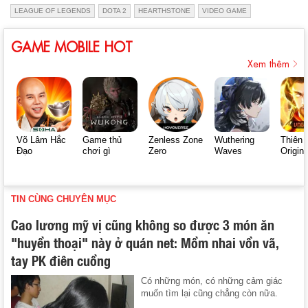
LEAGUE OF LEGENDS
DOTA 2
HEARTHSTONE
VIDEO GAME
GAME MOBILE HOT
Xem thêm
Võ Lâm Hắc
Game thủ
Zenless Zone
Wuthering
Thiên 
Đạo
chơi gì
Zero
Waves
Origin
TIN CÙNG CHUYÊN MỤC
Cao lương mỹ vị cũng không so được 3 món ăn
"huyền thoại" này ở quán net: Mồm nhai vồn vã,
tay PK điên cuồng
Có những món, có những cảm giác
muốn tìm lại cũng chẳng còn nữa.