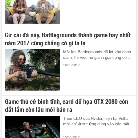
Cứ cái đà này, Battlegrounds thành game hay nhất
năm 2017 cũng chẳng có gì là lạ
Một khi Battlegrounds đã lọt vào danh
sách, thì việc nó giành giải cũng có ...
16/08/2017
Game thủ cứ bình tĩnh, card đồ họa GTX 2080 còn
đắt lắm còn lâu mới bán ra
Theo CEO của Nvidia, hiện tại Volta
mới chỉ được ứng dụng vào các mẫu
...
15/08/2017