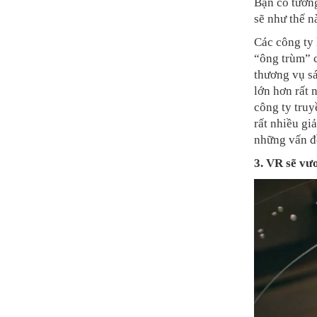
Bạn có tưởn
sẽ như thế 
Các công ty 
“ông trùm” c
thương vụ sá
lớn hơn rất 
công ty truy
rất nhiều gi
những vấn đề
3. VR sẽ vư