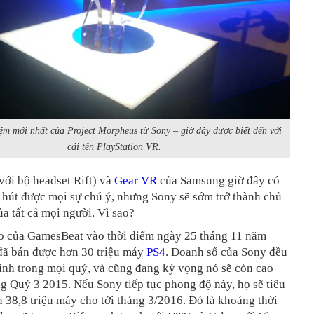
ệm mới nhất của Project Morpheus từ Sony – giờ đây được biết đến với
cái tên PlayStation VR.
ới bộ headset Rift) và
Gear VR
của Samsung giờ đây có
 hút được mọi sự chú ý, nhưng Sony sẽ sớm trở thành chủ
ủa tất cả mọi người. Vì sao?
o của GamesBeat vào thời điểm ngày 25 tháng 11 năm
đã bán được hơn 30 triệu máy
PS4
. Doanh số của Sony đều
ính trong mọi quý, và cũng đang kỳ vọng nó sẽ còn cao
g Quý 3 2015. Nếu Sony tiếp tục phong độ này, họ sẽ tiêu
 38,8 triệu máy cho tới tháng 3/2016. Đó là khoảng thời