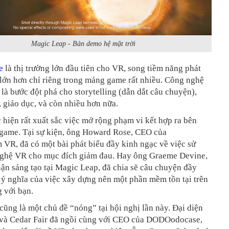
Magic Leap - Bản demo hệ mặt trời
e
là thị trường lớn đầu tiên cho VR, song tiềm năng phát
 lớn hơn chỉ riêng trong mảng game rất nhiều. Công nghệ
ẽ là bước đột phá cho storytelling (dẫn dắt câu chuyện),
ế, giáo dục, và còn nhiều hơn nữa.
hiện rất xuất sắc việc mở rộng phạm vi kết hợp ra bên
game. Tại sự kiện, ông Howard Rose, CEO của
VR, đã có một bài phát biểu đầy kinh ngạc về việc sử
ghệ VR cho mục đích giảm đau. Hay ông Graeme Devine,
ận sáng tạo tại Magic Leap, đã chia sẽ câu chuyện đầy
ý nghĩa của việc xây dựng nên một phần mềm tồn tại trên
g với bạn.
 cũng là một chủ đề “nóng” tại hội nghị lần này. Đại diện
 và Cedar Fair đã ngồi cùng với CEO của DODOodocase,