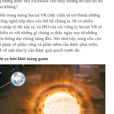
g tượng được nếu Facebook cho thấy những dữ liệu đó thì
nào không?
lớn trong mảng Social VR chắc chắn sẽ trở thành những
ông nghệ tiếp theo của thế hệ chúng ta. Sẽ có nhiều
t nhập tỷ-đô xảy ra, và IPO của các công ty Social VR sẽ
nhiều so với những gì chúng ta thấy ngày nay từ những
ền thông đại chúng hàng đầu. Nói như vậy, song vẫn còn
ải pháp về phần cứng và phần mềm cần được phát triển,
 về mặt tâm lý cần được giải quyết trước đó.
ơn xa hơn khỏi mảng game