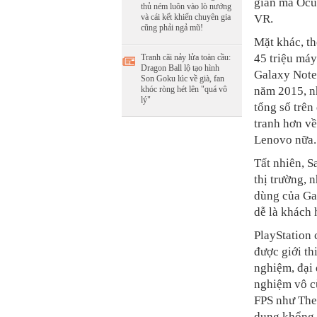
gian mà Ocul
thủ ném luôn vào lò nướng
VR.
và cái kết khiến chuyên gia
cũng phải ngả mũ!
Mặt khác, t
45 triệu máy
Tranh cãi nảy lửa toàn cầu:
Dragon Ball lộ tạo hình
Galaxy Note 
Son Goku lúc về già, fan
năm 2015, n
khóc ròng hét lên "quá vô
lý"
tổng số trên
tranh hơn v
Lenovo nữa.
Tất nhiên, S
thị trường, 
dùng của Ga
dễ là khách 
PlayStation 
được giới th
nghiệm, đại 
nghiệm vô c
FPS như The
dung khổng 