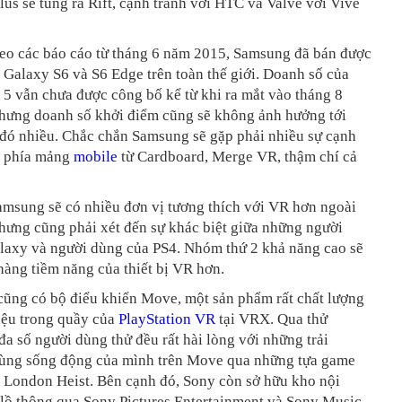
us sẽ tung ra Rift, cạnh tranh với HTC và Valve với Vive
heo các báo cáo từ tháng 6 năm 2015, Samsung đã bán được
 Galaxy S6 và S6 Edge trên toàn thế giới. Doanh số của
5 vẫn chưa được công bố kể từ khi ra mắt vào tháng 8
hưng doanh số khởi điểm cũng sẽ không ảnh hưởng tới
 đó nhiều. Chắc chắn Samsung sẽ gặp phải nhiều sự cạnh
ề phía mảng
mobile
từ Cardboard, Merge VR, thậm chí cả
amsung sẽ có nhiều đơn vị tương thích với VR hơn ngoài
nhưng cũng phải xét đến sự khác biệt giữa những người
laxy và người dùng của PS4. Nhóm thứ 2 khả năng cao sẽ
hàng tiềm năng của thiết bị VR hơn.
cũng có bộ điểu khiển Move, một sản phẩm rất chất lượng
iệu trong quầy của
PlayStation VR
tại VRX. Qua thử
đa số người dùng thử đều rất hài lòng với những trải
ùng sống động của mình trên Move qua những tựa game
 London Heist. Bên cạnh đó, Sony còn sở hữu kho nội
lồ thông qua Sony Pictures Entertainment và Sony Music