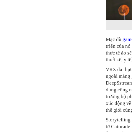
Mặc dù
gam
triển của nó
thực tế ảo s
thiết kế, y t
VRX đã thực 
ngoài mảng 
DeepSstream 
dụng công n
trưởng bộ ph
xúc động về 
thế giới cùn
Storytelling
từ Gatorade