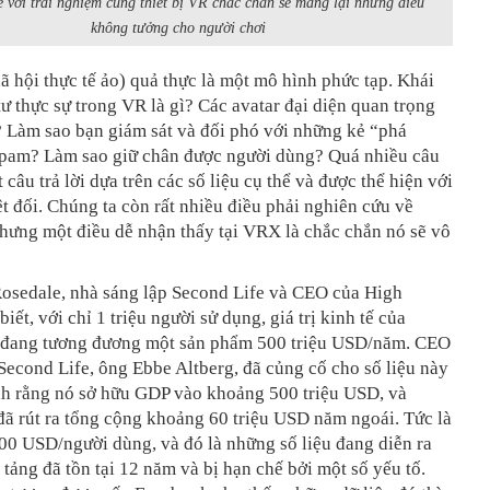
e với trải nghiệm cùng thiết bị VR chắc chắn sẽ mang lại những điều
không tưởng cho người chơi
ã hội thực tế ảo) quả thực là một mô hình phức tạp. Khái
ư thực sự trong VR là gì? Các avatar đại diện quan trọng
? Làm sao bạn giám sát và đối phó với những kẻ “phá
pam? Làm sao giữ chân được người dùng? Quá nhiều câu
t câu trả lời dựa trên các số liệu cụ thể và được thể hiện với
yệt đối. Chúng ta còn rất nhiều điều phải nghiên cứu về
hưng một điều dễ nhận thấy tại VRX là chắc chắn nó sẽ vô
Rosedale, nhà sáng lập Second Life và CEO của High
biết, với chỉ 1 triệu người sử dụng, giá trị kinh tế của
 đang tương đương một sản phẩm 500 triệu USD/năm. CEO
 Second Life, ông Ebbe Altberg, đã củng cố cho số liệu này
h rằng nó sở hữu GDP vào khoảng 500 triệu USD, và
ã rút ra tổng cộng khoảng 60 triệu USD năm ngoái. Tức là
00 USD/người dùng, và đó là những số liệu đang diễn ra
 tảng đã tồn tại 12 năm và bị hạn chế bởi một số yếu tố.