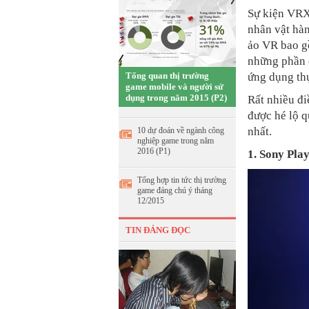
Sự kiện VRX 
nhân vật hàn
ảo VR bao 
những phần 
Tổng quan thị trường
ứng dụng thự
game mobile và người sử
dụng trong năm 2015 (P2)
Rất nhiều đi
được hé lộ q
nhất.
10 dự đoán về ngành công
nghiệp game trong năm
2016 (P1)
1. Sony Play
Tổng hợp tin tức thị trường
game đáng chú ý tháng
12/2015
TIN ĐÁNG ĐỌC