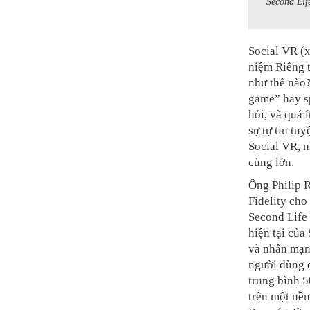
Second Lif
Social VR (x
niệm Riêng t
như thế nào
game” hay s
hỏi, và quá í
sự tự tin tu
Social VR, n
cùng lớn.
Ông Philip 
Fidelity cho 
Second Life
hiện tại của
và nhấn mạn
người dùng đ
trung bình 5
trên một nền