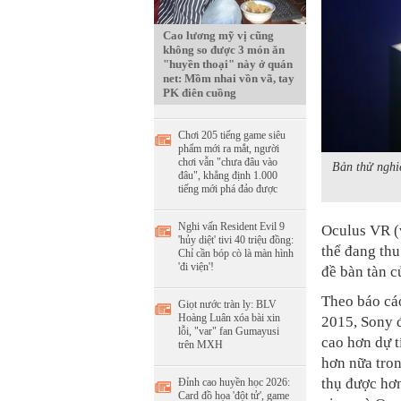
Cao lương mỹ vị cũng
không so được 3 món ăn
"huyền thoại" này ở quán
net: Mồm nhai vồn vã, tay
PK điên cuồng
Chơi 205 tiếng game siêu
phẩm mới ra mắt, người
chơi vẫn "chưa đâu vào
Bản thử nghi
đâu", khẳng định 1.000
tiếng mới phá đảo được
Nghi vấn Resident Evil 9
Oculus VR (v
'hủy diệt' tivi 40 triệu đồng:
thể đang thu
Chỉ cần bóp cò là màn hình
'đi viện'!
đề bàn tàn c
Theo báo cá
Giọt nước tràn ly: BLV
Hoàng Luân xóa bài xin
2015, Sony 
lỗi, "var" fan Gumayusi
cao hơn dự t
trên MXH
hơn nữa tron
thụ được hơn
Đỉnh cao huyền học 2026:
Card đồ họa 'đột tử', game