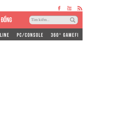
 ĐỒNG
LINE
PC/CONSOLE
360° GAMEFI