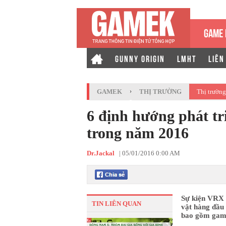
GAME 
GUNNY ORIGIN
LMHT
LIÊN
GAMEK
›
THỊ TRƯỜNG
Thị trường
6 định hướng phát tr
trong năm 2016
Dr.Jackal
|
05/01/2016 0:00 AM
Sự kiện VRX d
TIN LIÊN QUAN
vật hàng đầu 
bao gồm game,