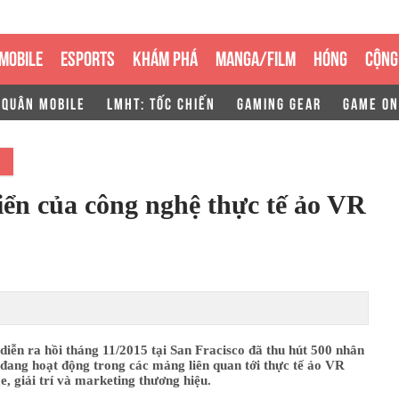
MOBILE
ESPORTS
KHÁM PHÁ
MANGA/FILM
HÓNG
CỘNG
 QUÂN MOBILE
LMHT: TỐC CHIẾN
GAMING GEAR
GAME ON
iển của công nghệ thực tế ảo VR
iễn ra hồi tháng 11/2015 tại San Fracisco đã thu hút 500 nhân
đang hoạt động trong các mảng liên quan tới thực tế ảo VR
 giải trí và marketing thương hiệu.