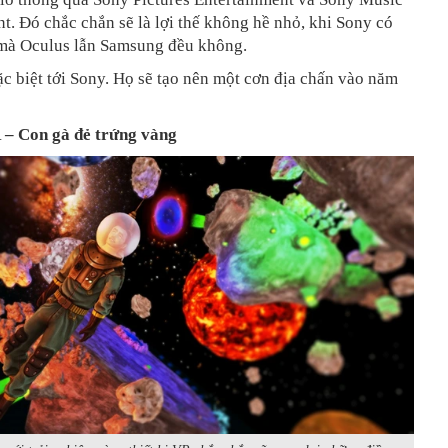
t. Đó chắc chắn sẽ là lợi thế không hề nhỏ, khi Sony có
mà Oculus lẫn Samsung đều không.
c biệt tới Sony. Họ sẽ tạo nên một cơn địa chấn vào năm
R – Con gà đẻ trứng vàng