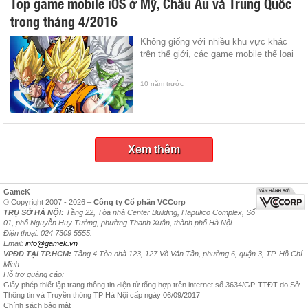
Top game mobile iOS ở Mỹ, Châu Âu và Trung Quốc
trong tháng 4/2016
Không giống với nhiều khu vực khác
trên thế giới, các game mobile thể loại
...
10 năm trước
Xem thêm
GameK
© Copyright 2007 - 2026 –
Công ty Cổ phần VCCorp
TRỤ SỞ HÀ NỘI:
Tầng 22, Tòa nhà Center Building, Hapulico Complex, Số
01, phố Nguyễn Huy Tưởng, phường Thanh Xuân, thành phố Hà Nội.
Điện thoại: 024 7309 5555.
Email:
info@gamek.vn
VPĐD TẠI TP.HCM:
Tầng 4 Tòa nhà 123, 127 Võ Văn Tần, phường 6, quận 3, TP. Hồ Chí
Minh
Hỗ trợ quảng cáo:
Giấy phép thiết lập trang thông tin điện tử tổng hợp trên internet số 3634/GP-TTĐT do Sở
Thông tin và Truyền thông TP Hà Nội cấp ngày 06/09/2017
Chính sách bảo mật