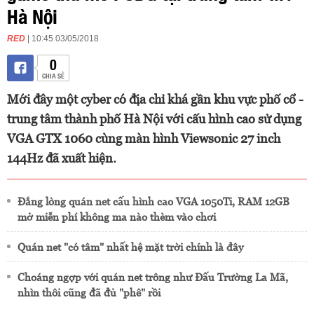
Hà Nội
RED
| 10:45 03/05/2018
0
CHIA SẺ
Mới đây một cyber có địa chỉ khá gần khu vực phố cổ -
trung tâm thành phố Hà Nội với cấu hình cao sử dụng
VGA GTX 1060 cùng màn hình Viewsonic 27 inch
144Hz đã xuất hiện.
Đắng lòng quán net cấu hình cao VGA 1050Ti, RAM 12GB
mở miễn phí không ma nào thèm vào chơi
Quán net "có tâm" nhất hệ mặt trời chính là đây
Choáng ngợp với quán net trông như Đấu Trường La Mã,
nhìn thôi cũng đã đủ "phê" rồi