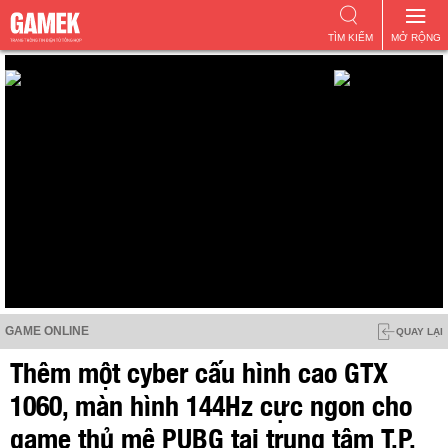
TÌM KIẾM
MỞ RỘNG
GAME ONLINE
QUAY LẠI
Thêm một cyber cấu hình cao GTX
1060, màn hình 144Hz cực ngon cho
game thủ mê PUBG tại trung tâm T.P.