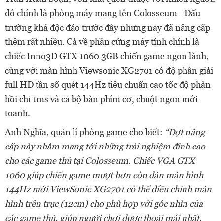
đó chính là phòng máy mang tên Colosseum - Đấu
trường khá độc đáo trước đây nhưng nay đã nâng cấp
thêm rất nhiều. Cả về phần cứng máy tính chính là
chiếc Inno3D GTX 1060 3GB chiến game ngon lành,
cùng với màn hình Viewsonic XG2701 có độ phân giải
full HD tần số quét 144Hz tiêu chuẩn cao tốc độ phản
hồi chỉ 1ms và cả bộ bàn phím cơ, chuột ngon mới
toanh.
Anh Nghĩa, quản lí phòng game cho biết:
“Đợt nâng
cấp này nhằm mang tới những trải nghiệm đỉnh cao
cho các game thủ tại Colosseum. Chiếc VGA GTX
1060 giúp chiến game mượt hơn còn dàn màn hình
144Hz mới ViewSonic XG2701 có thể điều chỉnh màn
hình trên trục (12cm) cho phù hợp với góc nhìn của
các game thủ, giúp người chơi được thoải mái nhất,