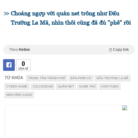
Choáng ngợp với quán net trông như Đấu
Trường La Mã, nhìn thôi cũng đã đủ "phê" rồi
Theo
Helino
Copy link
0
CHIA SẺ
TỪ KHÓA
TRUNG TÂM THÀNH PHỐ
BÀN PHÍM CƠ
ĐẤU TRƯỜNG LA MÃ
CYBER GAME
COLOSSEUM
QUÁN NET
GAME THỦ
CHƠI PUBG
MÀN HÌNH 144HZ