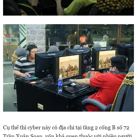
Cụ thể thì cyber này có địa chỉ tại tầng 2 cổng B số 72
Trần Xuân Soạn, vốn khá quen thuộc với nhiều người,