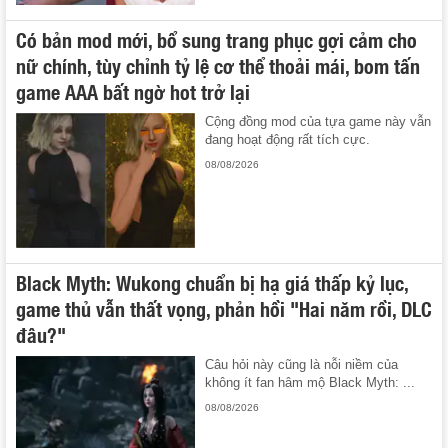
Có bản mod mới, bổ sung trang phục gợi cảm cho
nữ chính, tùy chỉnh tỷ lệ cơ thể thoải mái, bom tấn
game AAA bất ngờ hot trở lại
Cộng đồng mod của tựa game này vẫn
đang hoạt động rất tích cực.
08/08/2026
Black Myth: Wukong chuẩn bị hạ giá thấp kỷ lục,
game thủ vẫn thất vọng, phản hồi "Hai năm rồi, DLC
đâu?"
Câu hỏi này cũng là nỗi niềm của
không ít fan hâm mộ Black Myth: ...
08/08/2026