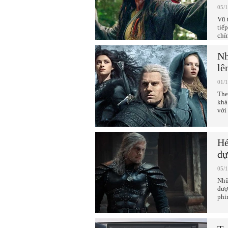
05/
Vũ 
tiế
chí
Nh
lê
01/
The
khá
với
Hé
dự
05/
Nhữ
đượ
phi