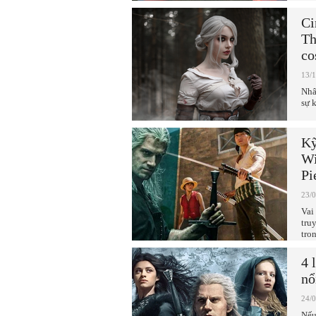
Ci
Th
co
13/
Nhâ
sự 
Kỹ
Wi
Pi
23/
Vai
tru
tro
4 
nổ
24/
Nếu