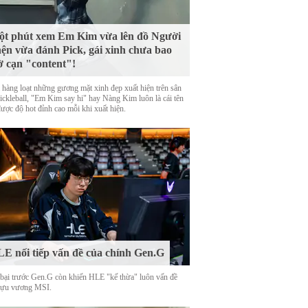
t phút xem Em Kim vừa lên đồ Người
ện vừa đánh Pick, gái xinh chưa bao
ờ cạn "content"!
 hàng loạt những gương mặt xinh đẹp xuất hiện trên sân
Pickleball, "Em Kim say hi" hay Nàng Kim luôn là cái tên
được độ hot đỉnh cao mỗi khi xuất hiện.
E nối tiếp vấn đề của chính Gen.G
 bại trước Gen.G còn khiến HLE "kế thừa" luôn vấn đề
cựu vương MSI.