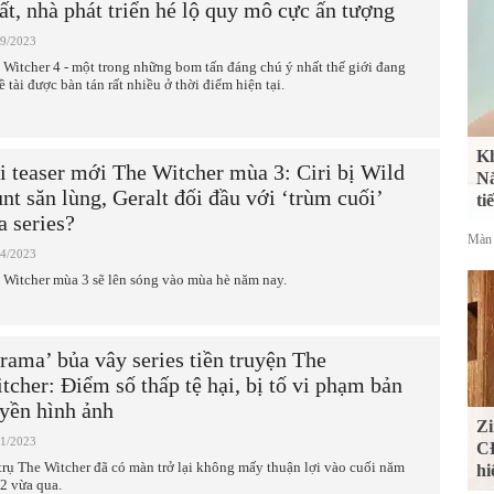
ất, nhà phát triển hé lộ quy mô cực ấn tượng
09/2023
 Witcher 4 - một trong những bom tấn đáng chú ý nhất thế giới đang
ề tài được bàn tán rất nhiều ở thời điểm hiện tại.
Kh
i teaser mới The Witcher mùa 3: Ciri bị Wild
Nắ
nt săn lùng, Geralt đối đầu với ‘trùm cuối’
ti
a series?
Màn 
04/2023
 Witcher mùa 3 sẽ lên sóng vào mùa hè năm nay.
rama’ bủa vây series tiền truyện The
tcher: Điểm số thấp tệ hại, bị tố vi phạm bản
yền hình ảnh
Zi
01/2023
CĐ
trụ The Witcher đã có màn trở lại không mấy thuận lợi vào cuối năm
hi
2 vừa qua.