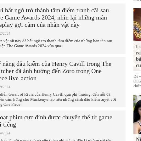
ri bất ngờ trở thành tâm điểm tranh cãi sau
e Game Awards 2024, nhìn lại những màn
splay gợi cảm của nhân vật này
12/2024
n vật nữ này đã bất ngờ trở thành tâm điểm của những bàn tán sau
kiện The Game Awards 2024 vừa qua.
Lo
ra
bả
 năng đấu kiếm của Henry Cavill trong The
cu
tcher đã ảnh hưởng đến Zoro trong One
Dù v
ece live-action
OEG 
chiếm
09/2024
 diễn Geralt of Rivia của Henry Cavill quá phi thường, đến nỗi đã
yền cảm hứng cho Mackenyu tạo nên những cảnh đấu kiếm tuyệt vời
ng One Piece.
loạt phim cực đỉnh được chuyển thế từ game
i tiếng
04/2024
Nữ
 bạn là một game thủ và yêu thích phim ảnh, đây là những cái tên