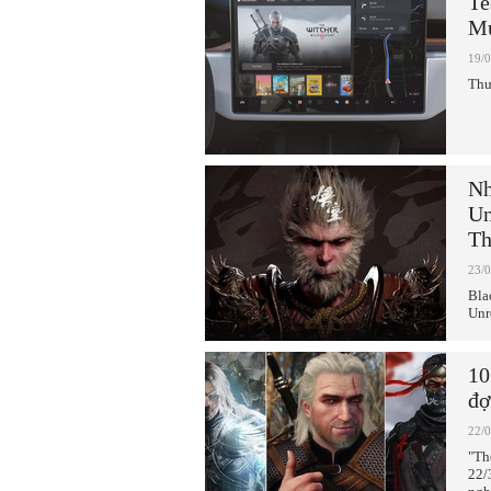
Te
Mu
19/
Thư
Nh
Un
Th
23/
Bla
Unr
10
đợ
22/
"Th
22/