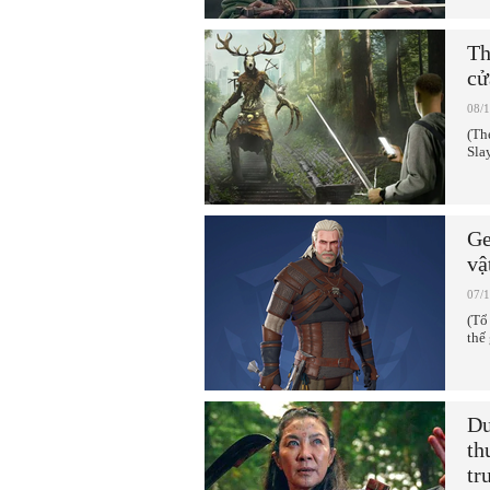
Th
cử
08/
(Th
Sla
Ge
vậ
07/
(Tổ
thế 
Dư
th
tr