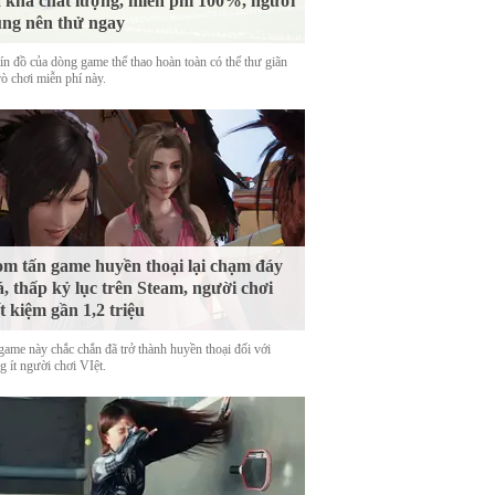
 khá chất lượng, miễn phí 100%, người
ng nên thử ngay
tín đồ của dòng game thể thao hoàn toàn có thể thư giãn
rò chơi miễn phí này.
m tấn game huyền thoại lại chạm đáy
á, thấp kỷ lục trên Steam, người chơi
ết kiệm gần 1,2 triệu
game này chắc chắn đã trở thành huyền thoại đối với
 ít người chơi VIệt.