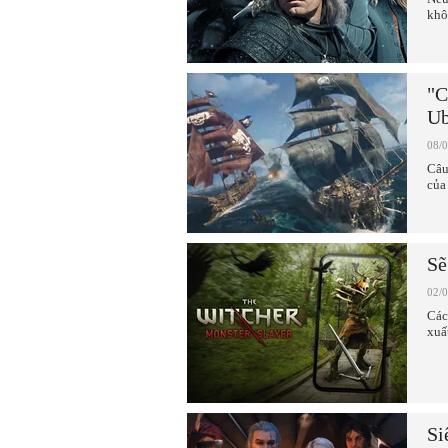
khô
"C
Ub
08/
Câu
của
Sẽ
02/
Các
xuấ
Si