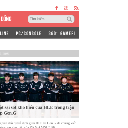
 ĐỒNG
LINE
PC/CONSOLE
360° GAMEFI
n mới
t sai sót khó hiểu của HLE trong trận
ặp Gen.G
g ván đấu quyết định giữa HLE và Gen.G đã chứng kiến
lựa chọn khó hiểu của ĐKVĐ MSI 2026.