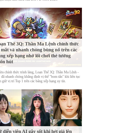
ạn Thế 3Q: Thần Ma Lệnh chính thức
 mắt và nhanh chóng bùng nổ trên các
ng xếp hạng nhờ lối chơi thẻ tướng
ốn hút
ừa chính thức trình làng, Loạn Thế 3Q: Thần Ma Lệnh -
đã nhanh chóng khẳng định vị thế "bom tấn" khi liên tục
 giữ vị trí Top 1 trên các bảng xếp hạng uy tín.
 diễn viên AI gây sốt khi hét giá lên