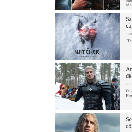
ngh
hàn
Sa
cù
22/
"Th
Ar
đế
26/
Dù 
Hen
Se
cô