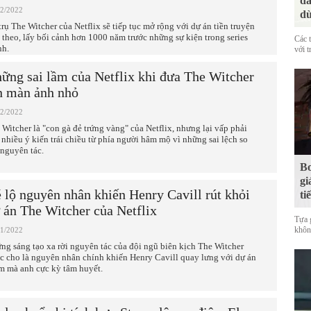
đá
12/2022
dù
trụ The Witcher của Netflix sẽ tiếp tục mở rộng với dự án tiền truyện
p theo, lấy bối cảnh hơn 1000 năm trước những sự kiện trong series
Các 
nh.
với t
ững sai lầm của Netflix khi đưa The Witcher
n màn ảnh nhỏ
12/2022
 Witcher là "con gà đẻ trứng vàng" của Netflix, nhưng lại vấp phải
 nhiều ý kiến trái chiều từ phía người hâm mộ vì những sai lệch so
 nguyên tác.
Bo
gi
 lộ nguyên nhân khiến Henry Cavill rút khỏi
ti
 án The Witcher của Netflix
Tựa 
không
11/2022
ng sáng tạo xa rời nguyên tác của đội ngũ biên kịch The Witcher
c cho là nguyên nhân chính khiến Henry Cavill quay lưng với dự án
m mà anh cực kỳ tâm huyết.