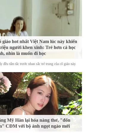
 giáo hot nhất Việt Nam lúc này khiến
triệu người khen xinh: Trẻ hơn cả học
nh, nhìn là muốn đi học
y đều tấm tắc trước nhan sắc trẻ trung của cô giáo này.
ng Mỹ Hàn lại hóa nàng thơ, "đốn
m" CĐM với bộ ảnh ngọt ngào mới