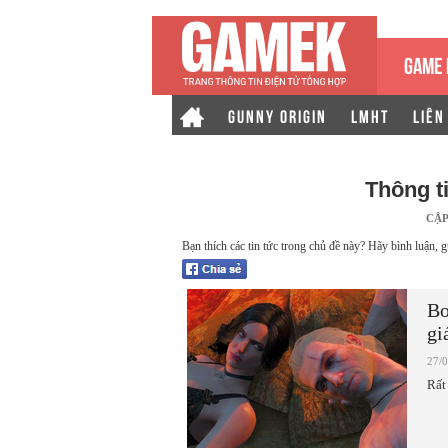
GAME 
GUNNY ORIGIN
LMHT
LIÊN
Thông t
CẬP
Bạn thích các tin tức trong chủ đề này? Hãy bình luận, g
Bo
gi
27/
Rất