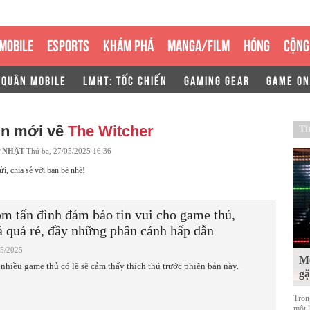
MOBILE
ESPORTS
KHÁM PHÁ
MANGA/FILM
HÓNG
CỘNG
 QUÂN MOBILE
LMHT: TỐC CHIẾN
GAMING GEAR
GAME ON
in mới về
The Witcher
Ti
 NHẬT
Thứ ba, 27/05/2025 16:36
ửi, chia sẻ với bạn bè nhé!
m tấn đình đám báo tin vui cho game thủ,
á quá rẻ, đầy những phân cảnh hấp dẫn
05/2025
Mộ
 nhiều game thủ có lẽ sẽ cảm thấy thích thú trước phiên bản này.
g
Tron
một 