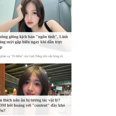
ông giống kịch bản "ngôn tình", Linh
ng suýt gặp biến ngay khi dẫn trực
ếp
phản xạ "10 điểm" của Linh Nắng trên sân bóng rổ.
n thích nấu ăn bị tương tác vật lý?
M hốt hoảng với "content" đầy khó
ểu?