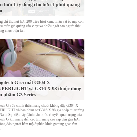
n hơn 1 tỷ đồng cho hơn 1 phút quảng
o
g chỉ thu hút hơn 200 triệu lượt xem, nhân vật ảo này còn
ữu mức giá quảng cáo vượt xa nhiều ngôi sao người thật
ng chục triệu fan.
gitech G ra mắt G304 X
UPERLIGHT và G316 X 98 thuộc dòng
n phẩm G3 Series
tech G vừa chính thức mang chuột không dây G304 X
RLIGHT và bàn phím cơ G316 X 98 gia nhập thị trường
 Nam. Sự kiện này đánh dấu bước chuyển quan trọng của
tech G khi mang đến các tính năng cao cấp đến gần hơn
đông đảo người hâm mộ ở phân khúc gaming gear tầm
.