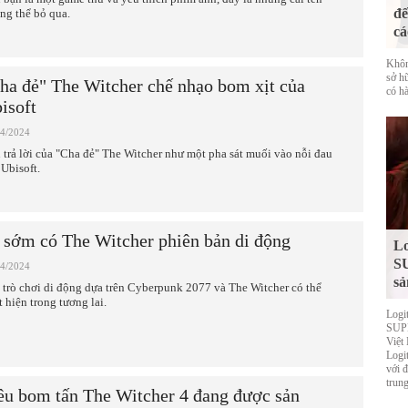
đế
ng thể bỏ qua.
cá
Khôn
sở h
ha đẻ" The Witcher chế nhạo bom xịt của
có hà
isoft
04/2024
 trả lời của "Cha đẻ" The Witcher như một pha sát muối vào nỗi đau
 Ubisoft.
 sớm có The Witcher phiên bản di động
Lo
S
04/2024
sả
 trò chơi di động dựa trên Cyberpunk 2077 và The Witcher có thể
t hiện trong tương lai.
Logi
SUPE
Việt
Logi
với 
trung
êu bom tấn The Witcher 4 đang được sản