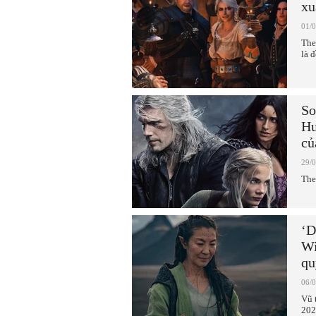
xu
01/
The
là đ
So
Hu
củ
29/
The
‘D
Wi
qu
06/
Vũ 
202