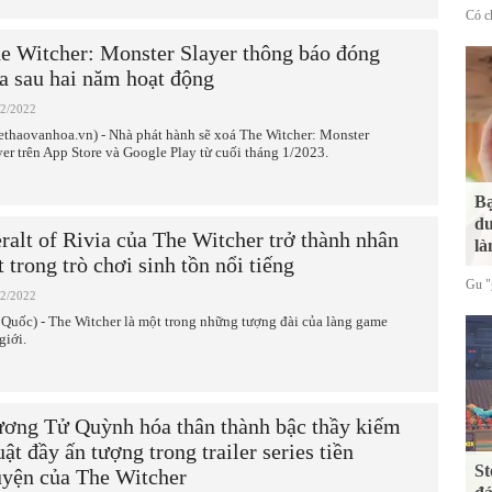
Có ch
e Witcher: Monster Slayer thông báo đóng
a sau hai năm hoạt động
12/2022
ethaovanhoa.vn) - Nhà phát hành sẽ xoá The Witcher: Monster
yer trên App Store và Google Play từ cuối tháng 1/2023.
Bạ
du
ralt of Rivia của The Witcher trở thành nhân
là
t trong trò chơi sinh tồn nổi tiếng
Gu "g
12/2022
 Quốc) - The Witcher là một trong những tượng đài của làng game
giới.
ơng Tử Quỳnh hóa thân thành bậc thầy kiếm
uật đầy ấn tượng trong trailer series tiền
St
uyện của The Witcher