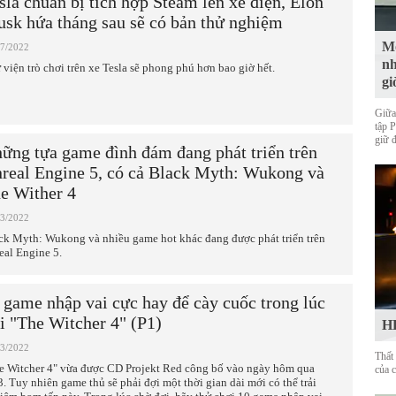
sla chuẩn bị tích hợp Steam lên xe điện, Elon
sk hứa tháng sau sẽ có bản thử nghiệm
Mộ
07/2022
nh
 viện trò chơi trên xe Tesla sẽ phong phú hơn bao giờ hết.
gi
Giữa
tập 
giữ 
ững tựa game đình đám đang phát triển trên
real Engine 5, có cả Black Myth: Wukong và
e Wither 4
03/2022
ck Myth: Wukong và nhiều game hot khác đang được phát triển trên
eal Engine 5.
 game nhập vai cực hay để cày cuốc trong lúc
i "The Witcher 4" (P1)
HL
03/2022
Thất
e Witcher 4" vừa được CD Projekt Red công bố vào ngày hôm qua
của 
3. Tuy nhiên game thủ sẽ phải đợi một thời gian dài mới có thể trải