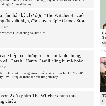
iệm bom tấn này. Trong lúc chờ đợi, hãy thử chơi 10 game nhập vai
h động cực hay dưới đây.
u gần thập kỷ chờ đợi, “The Witcher 4” cuối
ng đã xuất hiện, độc quyền Epic Games Store
03/2022
e Witcher 4” cuối cùng đã xuất hiện.
Cô
3 
si
Ai nấ
cane tiếp tục chứng tỏ sức hút kinh khủng,
n cả "Geralt" Henry Cavill cũng bị mê hoặc
12/2021
đã kết thúc hơn 1 tháng, Arcane vẫn chứng tỏ sức hút khi "Geralt"
ry Cavill cũng đã thành fan của tựa phim này.
ason 2 của phim The Witcher chính thức
Tă
ng chiếu
ti