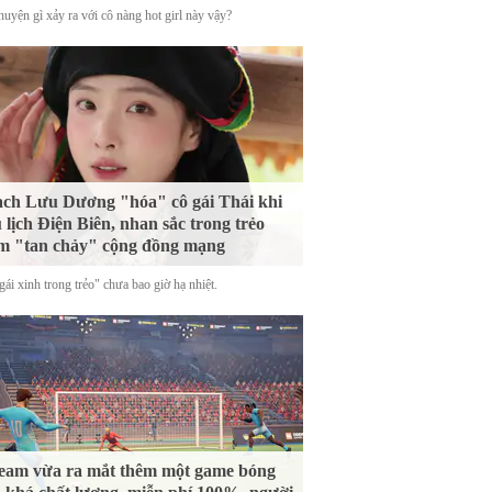
uyện gì xảy ra với cô nàng hot girl này vậy?
ch Lưu Dương "hóa" cô gái Thái khi
 lịch Điện Biên, nhan sắc trong trẻo
m "tan chảy" cộng đồng mạng
ái xinh trong trẻo" chưa bao giờ hạ nhiệt.
eam vừa ra mắt thêm một game bóng