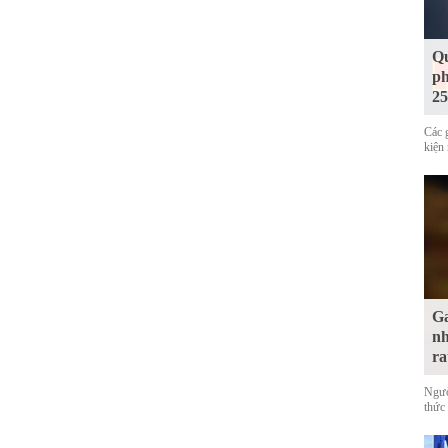
Qu
ph
25
Các 
kiện 
Ga
nh
ra
Ngườ
thức 