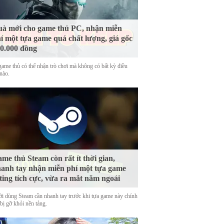
à mới cho game thủ PC, nhận miễn
í một tựa game quá chất lượng, giá gốc
0.000 đồng
game thủ có thể nhận trò chơi mà không có bất kỳ điều
nào.
me thủ Steam còn rất ít thời gian,
anh tay nhận miễn phí một tựa game
ting tích cực, vừa ra mắt năm ngoái
i dùng Steam cần nhanh tay trước khi tựa game này chính
bị gỡ khỏi nền tảng.