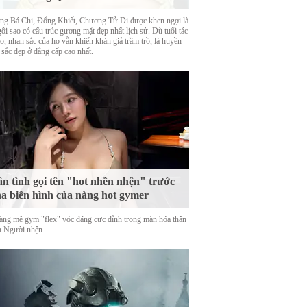
ng Bá Chi, Đổng Khiết, Chương Tử Di được khen ngợi là
ôi sao có cấu trúc gương mặt đẹp nhất lịch sử. Dù tuổi tác
o, nhan sắc của họ vẫn khiến khán giả trầm trồ, là huyền
 sắc đẹp ở đẳng cấp cao nhất.
n tình gọi tên "hot nhền nhện" trước
a biến hình của nàng hot gymer
àng mê gym "flex" vóc dáng cực đỉnh trong màn hóa thân
h Người nhện.