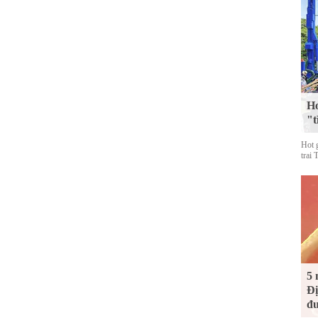
Ho
"t
Hot 
trai 
5 
Đị
đư