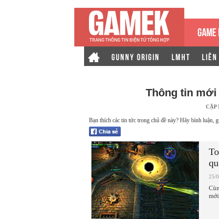
GAME 
GUNNY ORIGIN
LMHT
LIÊN
Thông tin mới
CẬP
Bạn thích các tin tức trong chủ đề này? Hãy bình luận, g
To
qu
25/
Cùn
mới