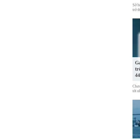
Sở h
trở 
Ga
tr
44
Chươ
tới 