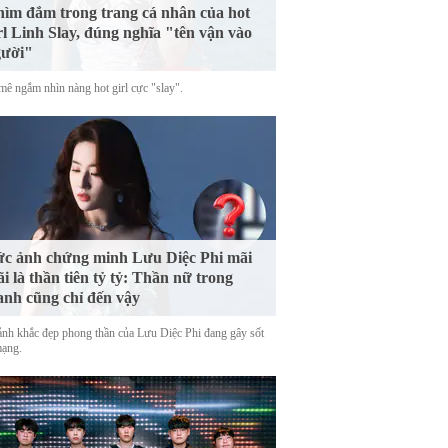
ìm đắm trong trang cá nhân của hot
rl Linh Slay, đúng nghĩa "tên vận vào
gười"
mê ngắm nhìn nàng hot girl cực "slay".
c ảnh chứng minh Lưu Diệc Phi mãi
i là thần tiên tỷ tỷ: Thần nữ trong
anh cũng chỉ đến vậy
nh khắc đẹp phong thần của Lưu Diệc Phi đang gây sốt
mạng.