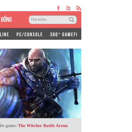
 ĐỒNG
LINE
PC/CONSOLE
360° GAMEFI
ên game:
The Witcher Battle Arena