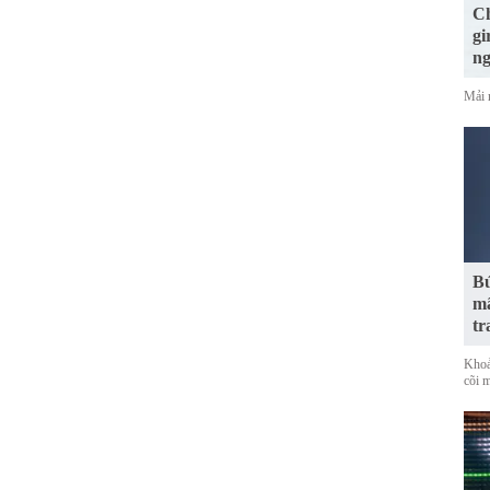
Ch
gi
n
Mải 
Bứ
mã
tr
Khoả
cõi 