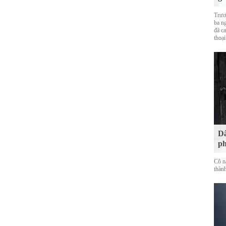
Trươ
ba ng
đã ca
thoại
Dâ
ph
Cô n
thàn