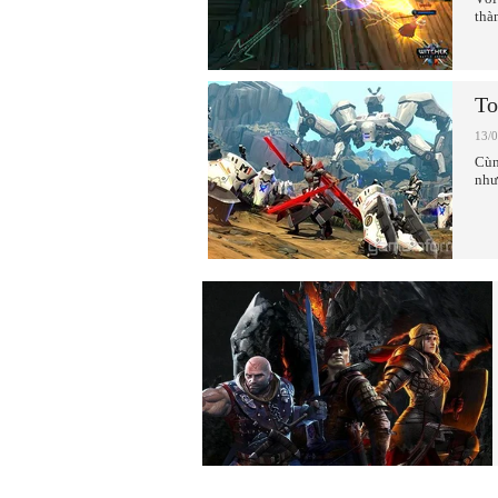
thà
To
13/
Cùn
như