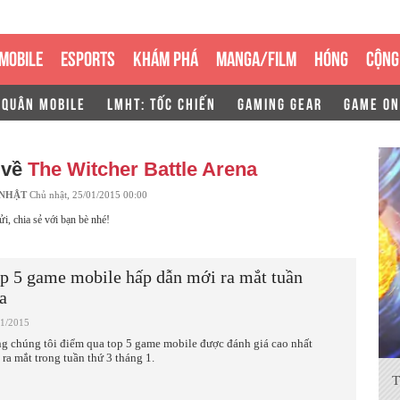
MOBILE
ESPORTS
KHÁM PHÁ
MANGA/FILM
HÓNG
CỘNG
 QUÂN MOBILE
LMHT: TỐC CHIẾN
GAMING GEAR
GAME ON
 về
The Witcher Battle Arena
 NHẬT
Chủ nhật, 25/01/2015 00:00
ửi, chia sẻ với bạn bè nhé!
p 5 game mobile hấp dẫn mới ra mắt tuần
a
01/2015
g chúng tôi điểm qua top 5 game mobile được đánh giá cao nhất
 ra mắt trong tuần thứ 3 tháng 1.
T