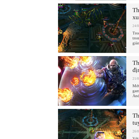
Th
xu
24/
Tro
tro
già
Th
đị
21/
Mới
gam
And
Th
tu
26/
Với