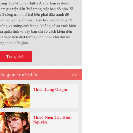
rong The Witcher Battle Arena, bạn sẽ được
ham gia trận đấu 3v3 trong một bản đồ nhỏ. Sẽ
ó 3 công trình mà hai bên phải đấu tranh để
iành quyền kiểm soát. Đây là cuộc chiến giữa
hững vị tướng/anh hùng, không có sự xuất hiện
ủa quân lính vì vậy bạn chỉ có cách kiếm tiền
ua việc tiêu diệt tướng địch hoặc chờ đợi nó
ăng theo thời gian.
Trang chủ
ác game mới khác
>>
Thiên Long Origin
Thiếu Niên 3Q: Khởi
Nguyên