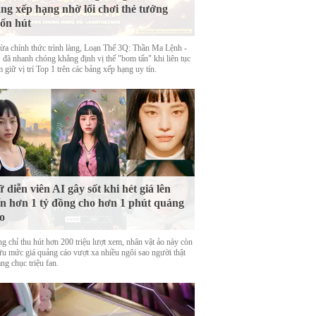
ng xếp hạng nhờ lối chơi thẻ tướng
ốn hút
ừa chính thức trình làng, Loạn Thế 3Q: Thần Ma Lệnh -
đã nhanh chóng khẳng định vị thế "bom tấn" khi liên tục
 giữ vị trí Top 1 trên các bảng xếp hạng uy tín.
 diễn viên AI gây sốt khi hét giá lên
n hơn 1 tỷ đồng cho hơn 1 phút quảng
o
g chỉ thu hút hơn 200 triệu lượt xem, nhân vật ảo này còn
ữu mức giá quảng cáo vượt xa nhiều ngôi sao người thật
ng chục triệu fan.