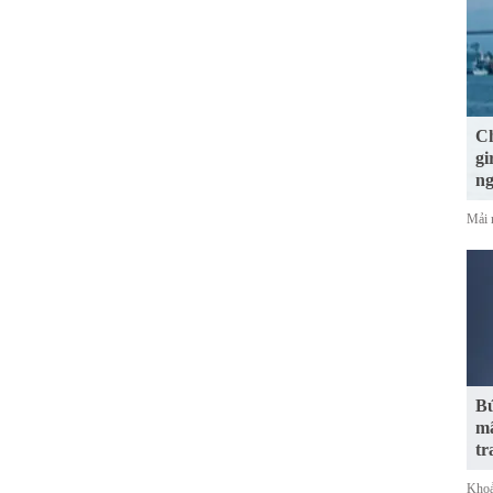
Ch
gi
n
Mải 
Bứ
mã
tr
Khoả