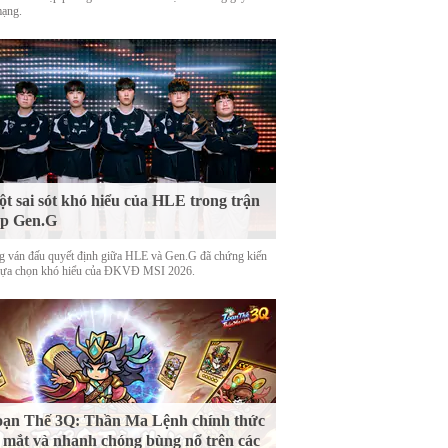
mạng.
t sai sót khó hiểu của HLE trong trận
ặp Gen.G
g ván đấu quyết định giữa HLE và Gen.G đã chứng kiến
lựa chọn khó hiểu của ĐKVĐ MSI 2026.
ạn Thế 3Q: Thần Ma Lệnh chính thức
 mắt và nhanh chóng bùng nổ trên các