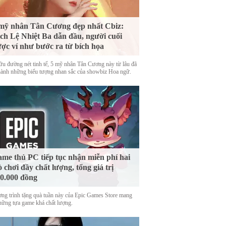
mỹ nhân Tân Cương đẹp nhất Cbiz:
ch Lệ Nhiệt Ba dẫn đầu, người cuối
ợc ví như bước ra từ bích họa
ữu đường nét tinh tế, 5 mỹ nhân Tân Cương này từ lâu đã
thành những biểu tượng nhan sắc của showbiz Hoa ngữ.
me thủ PC tiếp tục nhận miễn phí hai
ò chơi đầy chất lượng, tổng giá trị
0.000 đồng
ng trình tặng quà tuần này của Epic Games Store mang
những tựa game khá chất lượng.