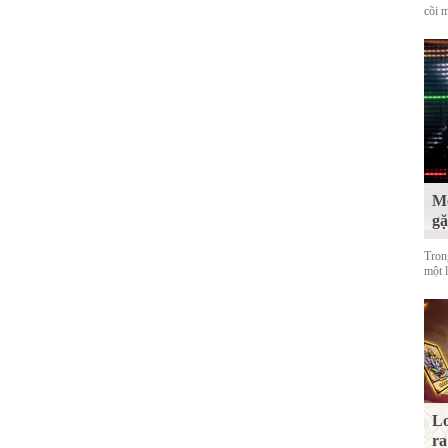
cõi 
Mộ
g
Tron
một 
Lo
ra