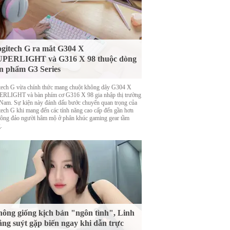
gitech G ra mắt G304 X
UPERLIGHT và G316 X 98 thuộc dòng
n phẩm G3 Series
tech G vừa chính thức mang chuột không dây G304 X
RLIGHT và bàn phím cơ G316 X 98 gia nhập thị trường
 Nam. Sự kiện này đánh dấu bước chuyển quan trọng của
tech G khi mang đến các tính năng cao cấp đến gần hơn
đông đảo người hâm mộ ở phân khúc gaming gear tầm
.
ông giống kịch bản "ngôn tình", Linh
ng suýt gặp biến ngay khi dẫn trực