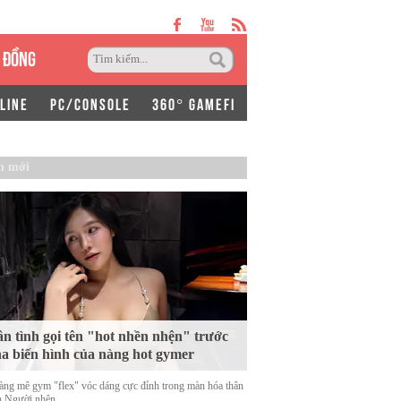
 ĐỒNG
LINE
PC/CONSOLE
360° GAMEFI
n mới
n tình gọi tên "hot nhền nhện" trước
a biến hình của nàng hot gymer
àng mê gym "flex" vóc dáng cực đỉnh trong màn hóa thân
h Người nhện.