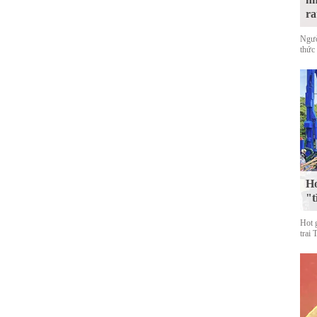
ra
Ngườ
thức 
Ho
"t
Hot 
trai 