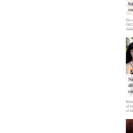
bả
cu
Dù v
OEG 
chiếm
Nữ
đế
cá
Khôn
sở h
có hà