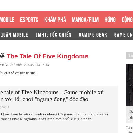
MOBILE
ESPORTS
KHÁM PHÁ
MANGA/FILM
HÓNG
CỘNG
 QUÂN MOBILE
LMHT: TỐC CHIẾN
GAMING GEAR
GAME ON
về
The Tale Of Five Kingdoms
Ti
 NHẬT
Chủ nhật, 20/05/2018 16:43
ửi, chia sẻ với bạn bè nhé!
e tale of Five Kingdoms - Game mobile xứ
n với lối chơi "ngưng đọng" độc đáo
05/2018
Dâ
 Quốc luôn là nơi sản sinh ra những tựa game nhập vai hàng đầu và
ph
 tale of Five Kingdoms là tân binh mới nhất vừa gia nhập.
Cô n
thàn