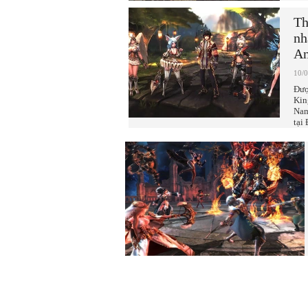
Th
nh
An
10/
Đượ
Kin
Nam
tại