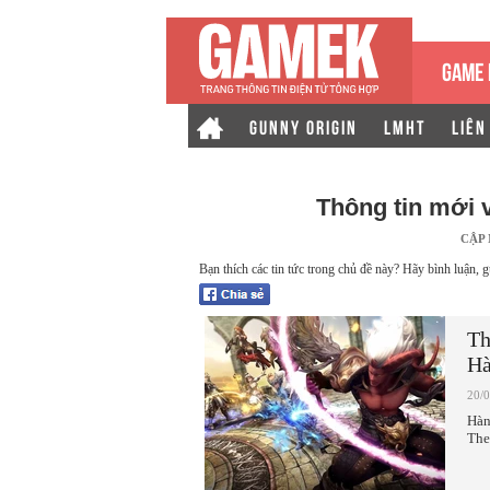
GAME 
GUNNY ORIGIN
LMHT
LIÊN
Thông tin mới 
CẬP
Bạn thích các tin tức trong chủ đề này? Hãy bình luận, g
Th
Hà
20/
Hàn
The