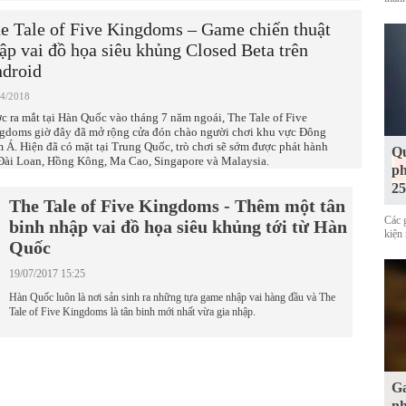
e Tale of Five Kingdoms – Game chiến thuật
ập vai đồ họa siêu khủng Closed Beta trên
droid
04/2018
c ra mắt tại Hàn Quốc vào tháng 7 năm ngoái, The Tale of Five
gdoms giờ đây đã mở rộng cửa đón chào người chơi khu vực Đông
 Á. Hiện đã có mặt tại Trung Quốc, trò chơi sẽ sớm được phát hành
Qu
 Đài Loan, Hồng Kông, Ma Cao, Singapore và Malaysia.
ph
25
The Tale of Five Kingdoms - Thêm một tân
Các 
binh nhập vai đồ họa siêu khủng tới từ Hàn
kiện 
Quốc
19/07/2017 15:25
Hàn Quốc luôn là nơi sản sinh ra những tựa game nhập vai hàng đầu và The
Tale of Five Kingdoms là tân binh mới nhất vừa gia nhập.
Ga
nh