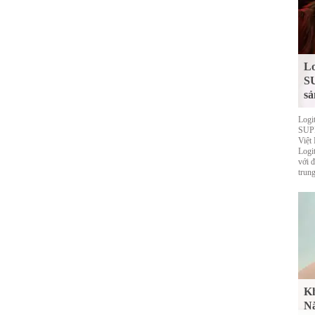
Lo
S
sả
Logi
SUPE
Việt
Logi
với 
trung
Kh
Nắ