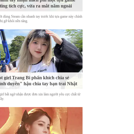
ting tích cực, vừa ra mắt năm ngoái
i dùng Steam cần nhanh tay trước khi tựa game này chính
bị gỡ khỏi nền tảng.
t girl Trang Bi phấn khích chia sẻ
ình duyên" hậu chia tay bạn trai Nhật
girl bất ngờ nhận được đơn xin làm người yêu cực chất từ
Tây.