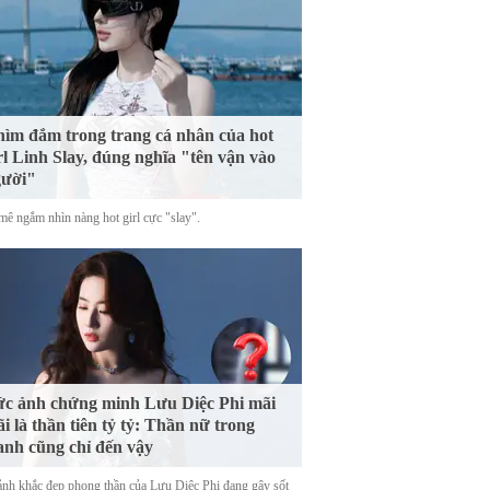
ìm đắm trong trang cá nhân của hot
rl Linh Slay, đúng nghĩa "tên vận vào
gười"
mê ngắm nhìn nàng hot girl cực "slay".
c ảnh chứng minh Lưu Diệc Phi mãi
i là thần tiên tỷ tỷ: Thần nữ trong
anh cũng chỉ đến vậy
nh khắc đẹp phong thần của Lưu Diệc Phi đang gây sốt