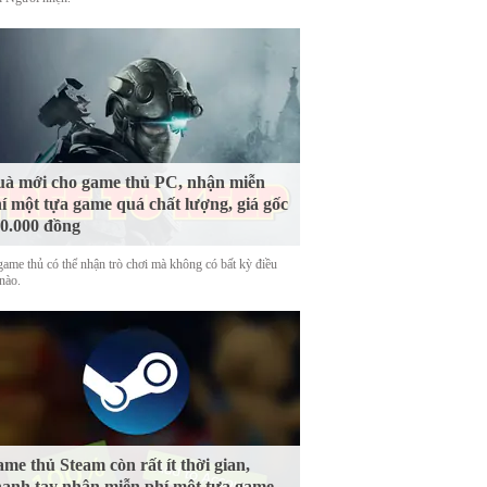
à mới cho game thủ PC, nhận miễn
í một tựa game quá chất lượng, giá gốc
0.000 đồng
game thủ có thể nhận trò chơi mà không có bất kỳ điều
nào.
me thủ Steam còn rất ít thời gian,
anh tay nhận miễn phí một tựa game