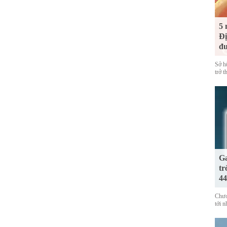
5 
Đị
đư
Sở h
trở 
Ga
tr
44
Chươ
tới 