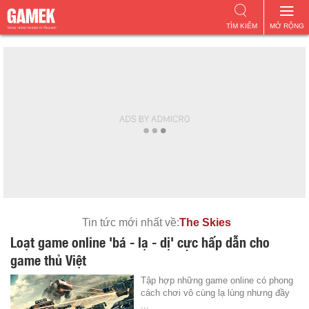
TÌM KIẾM
MỞ RỘNG
Tin tức mới nhất về:
The Skies
Loạt game online 'bá - lạ - dị' cực hấp dẫn cho
game thủ Việt
Tập hợp những game online có phong
cách chơi vô cùng lạ lùng nhưng đầy
...