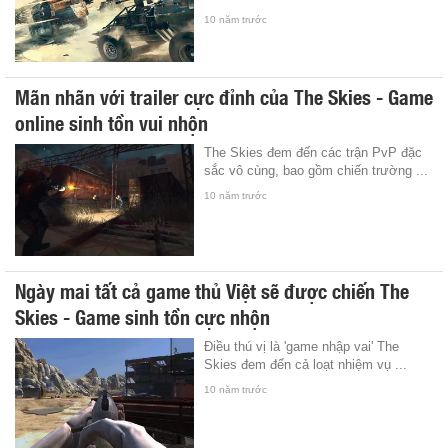
10 năm trước
Mãn nhãn với trailer cực đỉnh của The Skies - Game
online sinh tồn vui nhộn
The Skies đem đến các trận PvP đặc
sắc vô cùng, bao gồm chiến trường ...
10 năm trước
Ngày mai tất cả game thủ Việt sẽ được chiến The
Skies - Game sinh tồn cực nhộn
Điều thú vị là 'game nhập vai' The
Skies đem đến cả loạt nhiệm vụ ...
10 năm trước