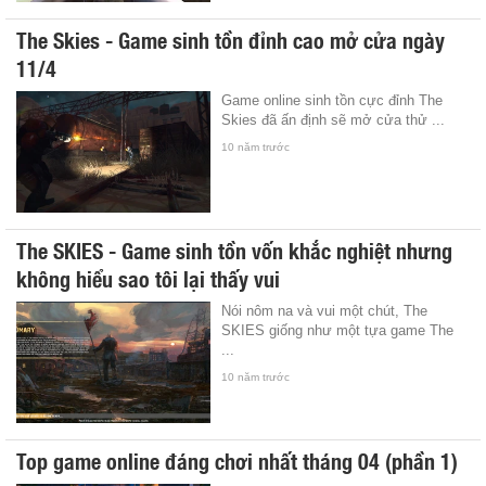
The Skies - Game sinh tồn đỉnh cao mở cửa ngày
11/4
Game online sinh tồn cực đỉnh The
Skies đã ấn định sẽ mở cửa thử ...
10 năm trước
The SKIES - Game sinh tồn vốn khắc nghiệt nhưng
không hiểu sao tôi lại thấy vui
Nói nôm na và vui một chút, The
SKIES giống như một tựa game The
...
10 năm trước
Top game online đáng chơi nhất tháng 04 (phần 1)