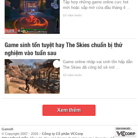
Tập hợp những game online cực hot
mới hoặc sắp mở cửa đầu tháng 4 ...
10 năm trước
Game sinh tồn tuyệt hay The Skies chuẩn bị thử
nghiệm vào tuần sau
Game online nhập vai sinh tồn hấp dẫn
The Skies đã công bố sẽ mở ...
10 năm trước
Xem thêm
GameK
© Copyright 2007 - 2026 –
Công ty Cổ phần VCCorp