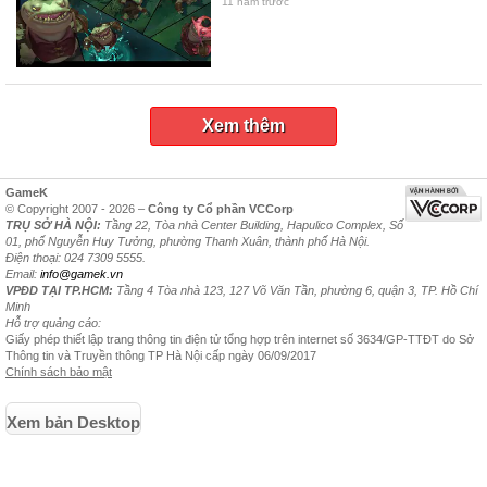
11 năm trước
Xem thêm
GameK
© Copyright 2007 - 2026 –
Công ty Cổ phần VCCorp
TRỤ SỞ HÀ NỘI:
Tầng 22, Tòa nhà Center Building, Hapulico Complex, Số
01, phố Nguyễn Huy Tưởng, phường Thanh Xuân, thành phố Hà Nội.
Điện thoại: 024 7309 5555.
Email:
info@gamek.vn
VPĐD TẠI TP.HCM:
Tầng 4 Tòa nhà 123, 127 Võ Văn Tần, phường 6, quận 3, TP. Hồ Chí
Minh
Hỗ trợ quảng cáo:
Giấy phép thiết lập trang thông tin điện tử tổng hợp trên internet số 3634/GP-TTĐT do Sở
Thông tin và Truyền thông TP Hà Nội cấp ngày 06/09/2017
Chính sách bảo mật
Xem bản Desktop