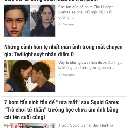
Các fan của bộ phim The Hunger
Games sẽ phải bất ngờ nếu biết
gương ...
4 năm trước
Những cảnh hôn tệ nhất màn ảnh trong mắt chuyên
gia: Twilight suýt nhận điểm 0
Đây là những cảnh hôn được đánh giá
là không tự nhiên, gượng ép và ...
4 năm trước
7 bom tấn sinh tồn để "rửa mắt" sau Squid Game:
"Trò chơi tử thần" trường học chưa ám ảnh bằng
cái tên cuối cùng!
Trước Squid Game, đây chính là