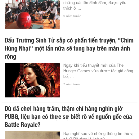
những cái tên đình đám, được yêu
thích ở ...
5 năm trước
Đấu Trường Sinh Tử sắp có phần tiền truyện, "Chim
Húng Nhại" một lần nữa sẽ tung bay trên màn ảnh
rộng
Ngay khi tiểu thuyết mới của The
Hunger Games vừa được tác giả công
bố, ...
7 năm trước
Dù đã chơi hàng trăm, thậm chí hàng nghìn giờ
PUBG, liệu bạn có thực sự biết rõ về nguồn gốc của
Battle Royale?
Bạn nghĩ sao về những thông tin thú vị