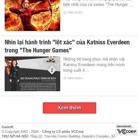
biệt nhất của cả series "The Hunger ...
11 năm trước
Nhìn lại hành trình "lột xác" của Katniss Everdeen
trong "The Hunger Games"
Những bộ trang phục mà nhân vật
Katniss Everdeen mang trên mình
trong suốt 4 ...
11 năm trước
Xem thêm
GameK
© Copyright 2007 - 2026 –
Công ty Cổ phần VCCorp
TRỤ SỞ HÀ NỘI:
Tầng 22, Tòa nhà Center Building, Hapulico Complex, Số