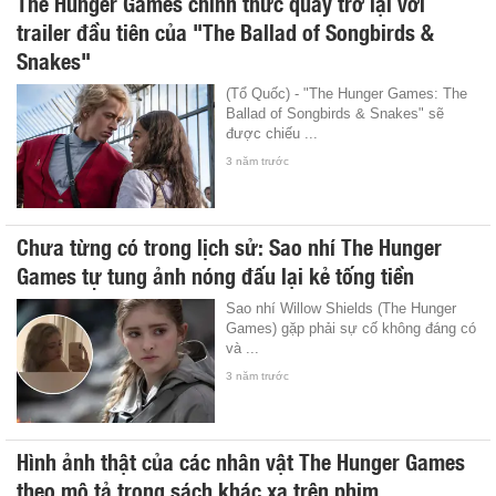
The Hunger Games chính thức quay trở lại với
trailer đầu tiên của "The Ballad of Songbirds &
Snakes"
(Tổ Quốc) - "The Hunger Games: The
Ballad of Songbirds & Snakes" sẽ
được chiếu ...
3 năm trước
Chưa từng có trong lịch sử: Sao nhí The Hunger
Games tự tung ảnh nóng đấu lại kẻ tống tiền
Sao nhí Willow Shields (The Hunger
Games) gặp phải sự cố không đáng có
và ...
3 năm trước
Hình ảnh thật của các nhân vật The Hunger Games
theo mô tả trong sách khác xa trên phim