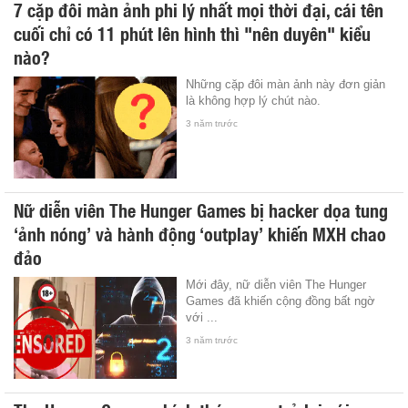
7 cặp đôi màn ảnh phi lý nhất mọi thời đại, cái tên
cuối chỉ có 11 phút lên hình thì "nên duyên" kiểu
nào?
Những cặp đôi màn ảnh này đơn giản
là không hợp lý chút nào.
3 năm trước
Nữ diễn viên The Hunger Games bị hacker dọa tung
‘ảnh nóng’ và hành động ‘outplay’ khiến MXH chao
đảo
Mới đây, nữ diễn viên The Hunger
Games đã khiến cộng đồng bất ngờ
với ...
3 năm trước