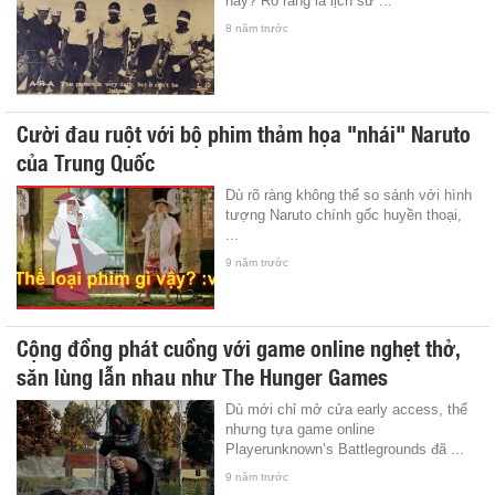
này? Rõ ràng là lịch sử ...
8 năm trước
Cười đau ruột với bộ phim thảm họa "nhái" Naruto
của Trung Quốc
Dù rõ ràng không thể so sánh với hình
tượng Naruto chính gốc huyền thoại,
...
9 năm trước
Cộng đồng phát cuồng với game online nghẹt thở,
săn lùng lẫn nhau như The Hunger Games
Dù mới chỉ mở cửa early access, thế
nhưng tựa game online
Playerunknown’s Battlegrounds đã ...
9 năm trước