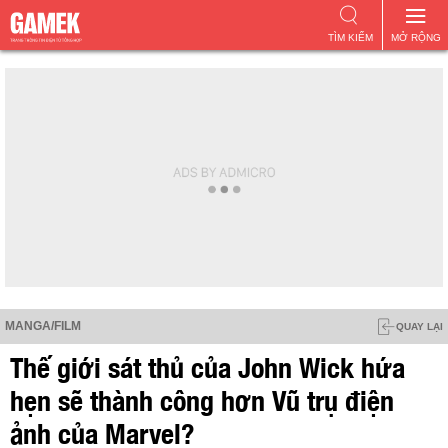
TÌM KIẾM
MỞ RỘNG
MANGA/FILM
QUAY LẠI
Thế giới sát thủ của John Wick hứa
hẹn sẽ thành công hơn Vũ trụ điện
ảnh của Marvel?