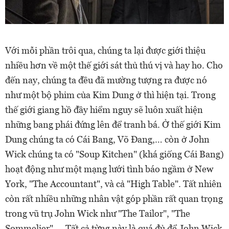
Với mỗi phần trôi qua, chúng ta lại được giới thiệu
nhiều hơn về một thế giới sát thủ thú vị và hay ho. Cho
đến nay, chúng ta đều đã mường tượng ra được nó
như một bộ phim của Kim Dung ở thì hiện tại. Trong
thế giới giang hồ đầy hiểm nguy sẽ luôn xuất hiện
những bang phái đứng lên để tranh bá. Ở thế giới Kim
Dung chúng ta có Cái Bang, Võ Đang,… còn ở John
Wick chúng ta có "Soup Kitchen" (khá giống Cái Bang)
hoạt động như một mạng lưới tình báo ngầm ở New
York, "The Accountant", và cả "High Table". Tất nhiên
còn rất nhiều những nhân vật góp phần rất quan trọng
trong vũ trụ John Wick như "The Tailor", "The
Sommelier",... Tất cả từng này là quá đủ để John Wick