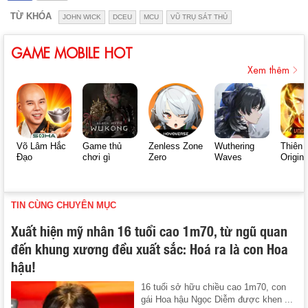
TỪ KHÓA
JOHN WICK
DCEU
MCU
VŨ TRỤ SÁT THỦ
GAME MOBILE HOT
Xem thêm
Võ Lâm Hắc
Game thủ
Zenless Zone
Wuthering
Thiên 
Đạo
chơi gì
Zero
Waves
Origin
TIN CÙNG CHUYÊN MỤC
Xuất hiện mỹ nhân 16 tuổi cao 1m70, từ ngũ quan
đến khung xương đều xuất sắc: Hoá ra là con Hoa
hậu!
16 tuổi sở hữu chiều cao 1m70, con
gái Hoa hậu Ngọc Diễm được khen ...