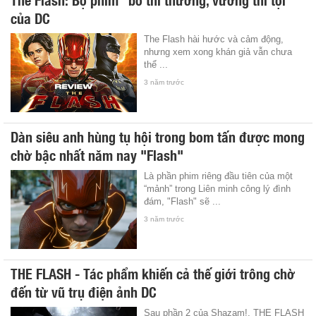
của DC
The Flash hài hước và cảm động,
nhưng xem xong khán giả vẫn chưa
thể ...
3 năm trước
Dàn siêu anh hùng tụ hội trong bom tấn được mong
chờ bậc nhất năm nay "Flash"
Là phần phim riêng đầu tiên của một
“mảnh” trong Liên minh công lý đình
đám, "Flash" sẽ ...
3 năm trước
THE FLASH - Tác phẩm khiến cả thế giới trông chờ
đến từ vũ trụ điện ảnh DC
Sau phần 2 của Shazam!, THE FLASH