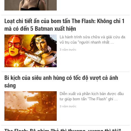
Loạt chi tiết ẩn của bom tấn The Flash: Không chỉ 1
mà có đến 5 Batman xuất hiện
Là hành trình sửa chữa và giải cứu đa
vũ trụ của "người nhanh nhất ...
3 năm trước
Bi kịch của siêu anh hùng có tốc độ vượt cả ánh
sáng
Diễn xuất và phần kịch bản được đầu
tư giúp bom tấn “The Flash” ghi ...
3 năm trước
The Flash: Bộ phim "bỏ thì thương, vương thì tội"