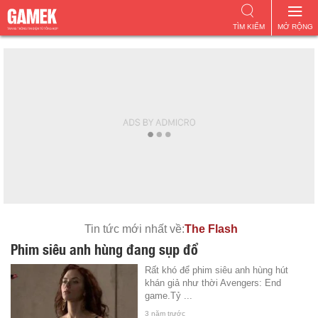
TÌM KIẾM
MỞ RỘNG
Tin tức mới nhất về:
The Flash
Phim siêu anh hùng đang sụp đổ
Rất khó để phim siêu anh hùng hút
khán giả như thời Avengers: End
game.Tỷ ...
3 năm trước