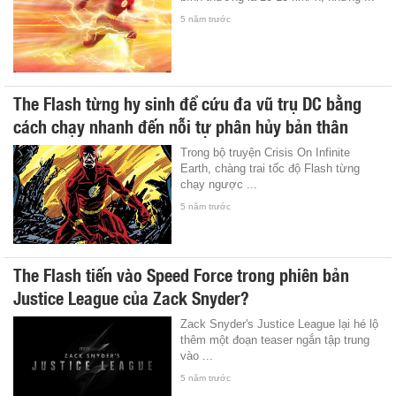
5 năm trước
The Flash từng hy sinh để cứu đa vũ trụ DC bằng
cách chạy nhanh đến nỗi tự phân hủy bản thân
Trong bộ truyện Crisis On Infinite
Earth, chàng trai tốc độ Flash từng
chạy ngược ...
5 năm trước
The Flash tiến vào Speed Force trong phiên bản
Justice League của Zack Snyder?
Zack Snyder's Justice League lại hé lộ
thêm một đoạn teaser ngắn tập trung
vào ...
5 năm trước