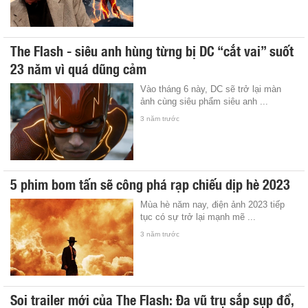
The Flash - siêu anh hùng từng bị DC “cắt vai” suốt
23 năm vì quá dũng cảm
Vào tháng 6 này, DC sẽ trở lại màn
ảnh cùng siêu phẩm siêu anh ...
3 năm trước
5 phim bom tấn sẽ công phá rạp chiếu dịp hè 2023
Mùa hè năm nay, điện ảnh 2023 tiếp
tục có sự trở lại mạnh mẽ ...
3 năm trước
Soi trailer mới của The Flash: Đa vũ trụ sắp sụp đổ,