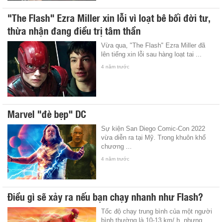
"The Flash" Ezra Miller xin lỗi vì loạt bê bối đời tư,
thừa nhận đang điều trị tâm thần
Vừa qua, "The Flash" Ezra Miller đã
lên tiếng xin lỗi sau hàng loạt tai ...
4 năm trước
Marvel "đè bẹp" DC
Sự kiện San Diego Comic-Con 2022
vừa diễn ra tại Mỹ. Trong khuôn khổ
chương ...
4 năm trước
Điều gì sẽ xảy ra nếu bạn chạy nhanh như Flash?
Tốc độ chạy trung bình của một người
bình thường là 10-13 km/ h, nhưng ...