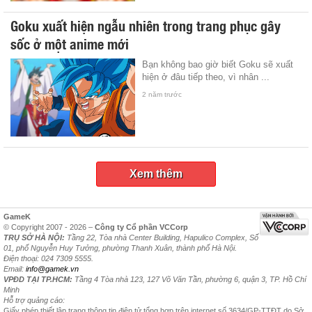
Goku xuất hiện ngẫu nhiên trong trang phục gây
sốc ở một anime mới
Bạn không bao giờ biết Goku sẽ xuất
hiện ở đâu tiếp theo, vì nhân ...
2 năm trước
Xem thêm
GameK
© Copyright 2007 - 2026 –
Công ty Cổ phần VCCorp
TRỤ SỞ HÀ NỘI:
Tầng 22, Tòa nhà Center Building, Hapulico Complex, Số
01, phố Nguyễn Huy Tưởng, phường Thanh Xuân, thành phố Hà Nội.
Điện thoại: 024 7309 5555.
Email:
info@gamek.vn
VPĐD TẠI TP.HCM:
Tầng 4 Tòa nhà 123, 127 Võ Văn Tần, phường 6, quận 3, TP. Hồ Chí
Minh
Hỗ trợ quảng cáo:
Giấy phép thiết lập trang thông tin điện tử tổng hợp trên internet số 3634/GP-TTĐT do Sở