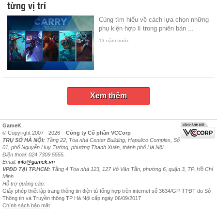
từng vị trí
Cùng tìm hiểu về cách lựa chọn những
phụ kiện hợp lí trong phiên bản ...
13 năm trước
Xem thêm
GameK
© Copyright 2007 - 2026 –
Công ty Cổ phần VCCorp
TRỤ SỞ HÀ NỘI:
Tầng 22, Tòa nhà Center Building, Hapulico Complex, Số
01, phố Nguyễn Huy Tưởng, phường Thanh Xuân, thành phố Hà Nội.
Điện thoại: 024 7309 5555.
Email:
info@gamek.vn
VPĐD TẠI TP.HCM:
Tầng 4 Tòa nhà 123, 127 Võ Văn Tần, phường 6, quận 3, TP. Hồ Chí
Minh
Hỗ trợ quảng cáo:
Giấy phép thiết lập trang thông tin điện tử tổng hợp trên internet số 3634/GP-TTĐT do Sở
Thông tin và Truyền thông TP Hà Nội cấp ngày 06/09/2017
Chính sách bảo mật