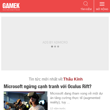
TÌM KIẾM
MỞ RỘNG
Tin tức mới nhất về:
Thấu Kính
Microsoft ngừng cạnh tranh với Oculus Rift?
Microsoft đang tham vọng về một dự
án tăng cường thực tế (augmented
reality), tuy ...
12 năm trước