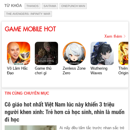
TỪ KHÓA
THANOS
SAITAMA
ONEPUNCH MAN
THE AVENGERS: INFINITY WAR
GAME MOBILE HOT
Xem thêm
Võ Lâm Hắc
Game thủ
Zenless Zone
Wuthering
Thiên 
Đạo
chơi gì
Zero
Waves
Origin
TIN CÙNG CHUYÊN MỤC
Cô giáo hot nhất Việt Nam lúc này khiến 3 triệu
người khen xinh: Trẻ hơn cả học sinh, nhìn là muốn
đi học
Ai nấy đều tấm tắc trước nhan sắc trẻ