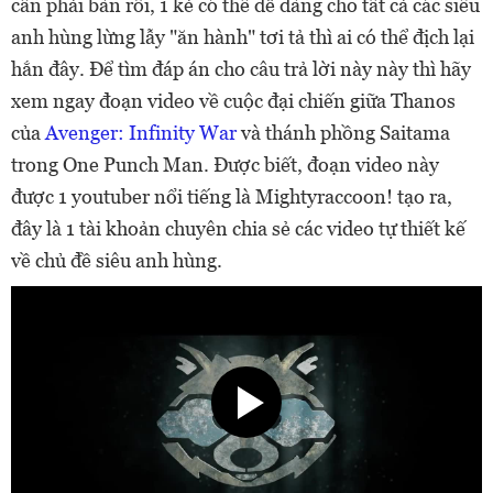
cần phải bàn rồi, 1 kẻ có thể dễ dàng cho tất cả các siêu
anh hùng lừng lẫy "ăn hành" tơi tả thì ai có thể địch lại
hắn đây. Để tìm đáp án cho câu trả lời này này thì hãy
xem ngay đoạn video về cuộc đại chiến giữa Thanos
của
Avenger: Infinity War
và thánh phồng Saitama
trong One Punch Man. Được biết, đoạn video này
được 1 youtuber nổi tiếng là Mightyraccoon! tạo ra,
đây là 1 tài khoản chuyên chia sẻ các video tự thiết kế
về chủ đề siêu anh hùng.