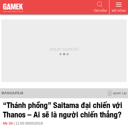
TÌM KIẾM
MỞ RỘNG
MANGA/FILM
QUAY LẠI
“Thánh phồng” Saitama đại chiến với
Thanos – Ai sẽ là người chiến thắng?
Mẹ Sề
| 12:00 08/05/2018