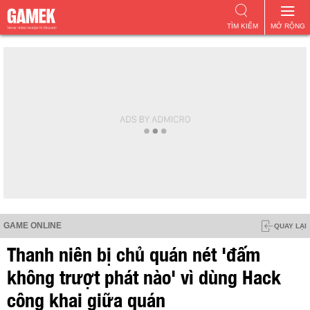
TÌM KIẾM
MỞ RỘNG
GAME ONLINE
QUAY LẠI
Thanh niên bị chủ quán nét 'đấm
không trượt phát nào' vì dùng Hack
công khai giữa quán