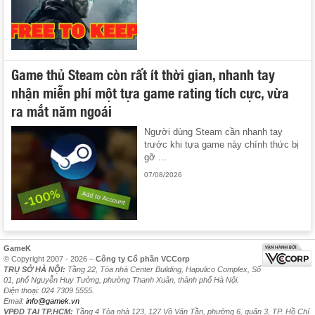
Game thủ Steam còn rất ít thời gian, nhanh tay
nhận miễn phí một tựa game rating tích cực, vừa
ra mắt năm ngoái
Người dùng Steam cần nhanh tay
trước khi tựa game này chính thức bị
gỡ ...
07/08/2026
GameK
© Copyright 2007 - 2026 –
Công ty Cổ phần VCCorp
TRỤ SỞ HÀ NỘI:
Tầng 22, Tòa nhà Center Building, Hapulico Complex, Số
01, phố Nguyễn Huy Tưởng, phường Thanh Xuân, thành phố Hà Nội.
Điện thoại: 024 7309 5555.
Email:
info@gamek.vn
VPĐD TẠI TP.HCM:
Tầng 4 Tòa nhà 123, 127 Võ Văn Tần, phường 6, quận 3, TP. Hồ Chí