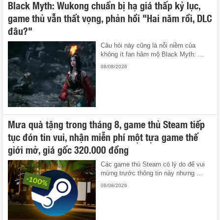
Black Myth: Wukong chuẩn bị hạ giá thấp kỷ lục,
game thủ vẫn thất vọng, phản hồi "Hai năm rồi, DLC
đâu?"
Câu hỏi này cũng là nỗi niềm của
không ít fan hâm mộ Black Myth: ...
08/08/2026
Mưa quà tặng trong tháng 8, game thủ Steam tiếp
tục đón tin vui, nhận miễn phí một tựa game thế
giới mở, giá gốc 320.000 đồng
Các game thủ Steam có lý do để vui
mừng trước thông tin này nhưng ...
08/08/2026