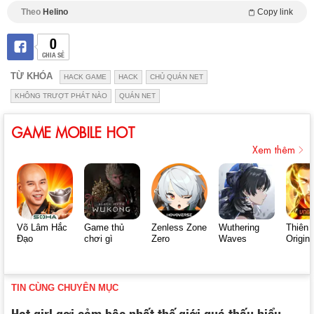
Theo
Helino
Copy link
0
CHIA SẺ
TỪ KHÓA
HACK GAME
HACK
CHỦ QUÁN NET
KHÔNG TRƯỢT PHÁT NÀO
QUÁN NET
GAME MOBILE HOT
Xem thêm
Võ Lâm Hắc
Game thủ
Zenless Zone
Wuthering
Thiên 
Đạo
chơi gì
Zero
Waves
Origin
TIN CÙNG CHUYÊN MỤC
Hot girl gợi cảm bậc nhất thế giới quá thấu hiểu,