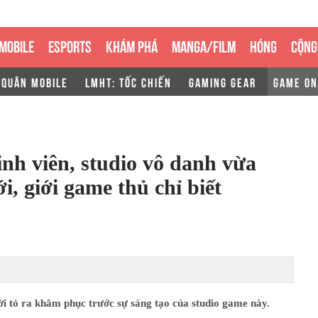
MOBILE
ESPORTS
KHÁM PHÁ
MANGA/FILM
HÓNG
CỘNG
 QUÂN MOBILE
LMHT: TỐC CHIẾN
GAMING GEAR
GAME ON
inh viên, studio vô danh vừa
i, giới game thủ chỉ biết
i tỏ ra khâm phục trước sự sáng tạo của studio game này.