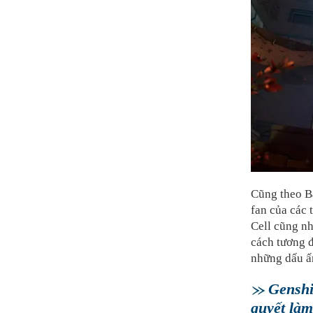
Cũng theo B
fan của các 
Cell cũng n
cách tương đ
những dấu ấ
Genshi
quyết làm