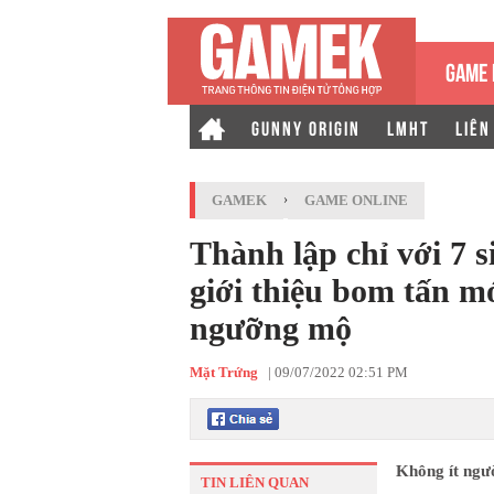
GAME 
GUNNY ORIGIN
LMHT
LIÊN
GAMEK
›
GAME ONLINE
Thành lập chỉ với 7 s
giới thiệu bom tấn mớ
ngưỡng mộ
Mặt Trứng
|
09/07/2022 02:51 PM
Không ít ngườ
TIN LIÊN QUAN