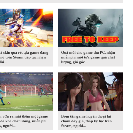
iá skin quá rẻ, tựa game đang
Quà mới cho game thủ PC, nhận
nổ trên Steam tiếp tục nhận
miễn phí một tựa game quá chất
ời...
lượng, giá gốc...
m vừa ra mắt thêm một game
Bom tấn game huyền thoại lại
đá khá chất lượng, miễn phí
chạm đáy giá, thấp kỷ lục trên
 người...
Steam, người...