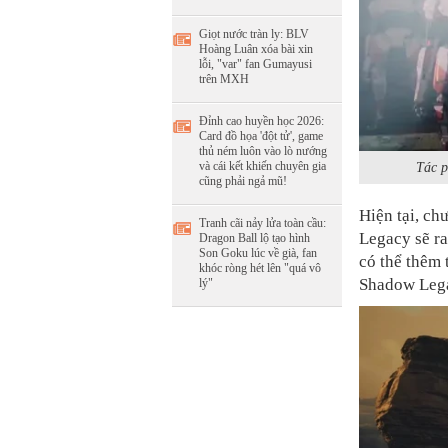
Giọt nước tràn ly: BLV
Hoàng Luân xóa bài xin
lỗi, "var" fan Gumayusi
trên MXH
Đỉnh cao huyền học 2026:
Card đồ họa 'đột tử', game
thủ ném luôn vào lò nướng
và cái kết khiến chuyên gia
Tác p
cũng phải ngả mũ!
Hiện tại, ch
Tranh cãi nảy lửa toàn cầu:
Legacy sẽ ra
Dragon Ball lộ tạo hình
Son Goku lúc về già, fan
có thể thêm 
khóc ròng hét lên "quá vô
Shadow Lega
lý"