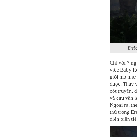
Ereba
Chỉ với 7 ng
việc Baby Ro
giới mở như
được. Thay 
cốt truyện, 
và cứu vãn l
Ngoài ra, th
thủ trong E
diễn biến ti