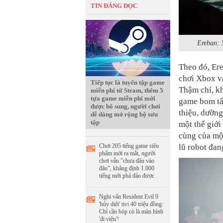
TIN ĐÁNG ĐỌC
Ereban: 
Theo đó, Er
chơi Xbox và
Tiếp tục là tuyển tập game
Thậm chí, kh
miễn phí từ Steam, thêm 5
tựa game miễn phí mới
game bom tấn
được bổ sung, người chơi
thiệu, dường
dễ dàng mở rộng bộ sưu
tập
một thế giới
cùng của một
lũ robot đa
Chơi 205 tiếng game siêu
phẩm mới ra mắt, người
chơi vẫn "chưa đâu vào
đâu", khẳng định 1.000
tiếng mới phá đảo được
Nghi vấn Resident Evil 9
'hủy diệt' tivi 40 triệu đồng:
Chỉ cần bóp cò là màn hình
'đi viện'!