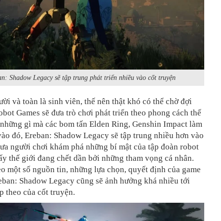
n: Shadow Legacy sẽ tập trung phát triển nhiều vào cốt truyện
ười và toàn là sinh viên, thế nên thật khó có thể chờ đợi
bot Games sẽ đưa trò chơi phát triển theo phong cách thế
 những gì mà các bom tấn Elden Ring, Genshin Impact làm
vào đó, Ereban: Shadow Legacy sẽ tập trung nhiều hơn vào
đưa người chơi khám phá những bí mật của tập đoàn robot
ấy thế giới đang chết dần bởi những tham vọng cá nhân.
eo một số nguồn tin, những lựa chọn, quyết định của game
reban: Shadow Legacy cũng sẽ ảnh hưởng khá nhiều tới
ếp theo của cốt truyện.