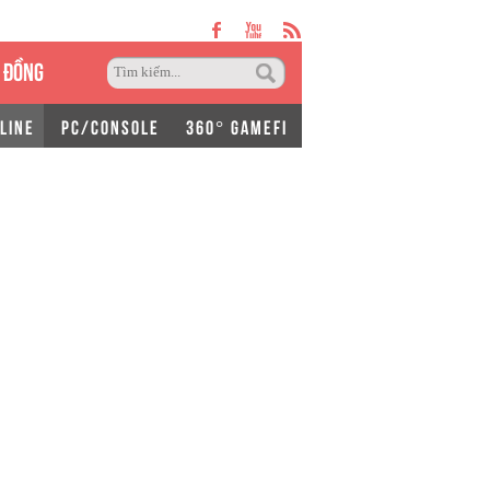
 ĐỒNG
LINE
PC/CONSOLE
360° GAMEFI