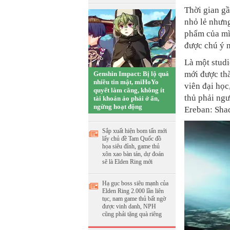
Thời gian g
nhỏ lẻ nhưng
phẩm của mì
được chú ý n
Là một studi
mới được th
Genshin Impact: Bị lộ quá
nhiều tin mật, miHoYo
viên đại học
quyết làm căng, không ít
thủ phải ngư
tài khoản ảo phải ở ẩn,
ngừng hoạt động
Ereban: Sha
Sắp xuất hiện bom tấn mới
lấy chủ đề Tam Quốc đồ
họa siêu đỉnh, game thủ
xôn xao bàn tán, dự đoán
sẽ là Elden Ring mới
Hạ gục boss siêu mạnh của
Elden Ring 2.000 lần liên
tục, nam game thủ bất ngờ
được vinh danh, NPH
cũng phải tặng quà riêng