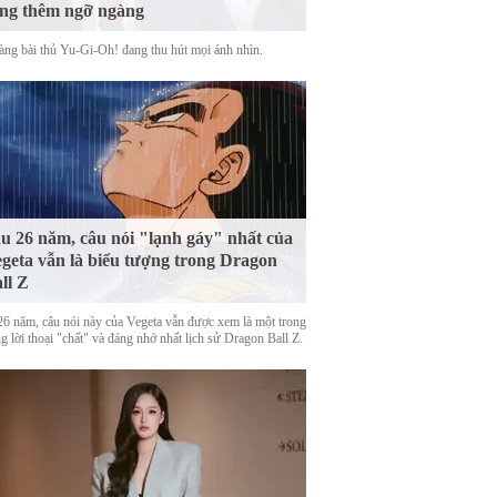
ng thêm ngỡ ngàng
àng bài thủ Yu-Gi-Oh! đang thu hút mọi ánh nhìn.
u 26 năm, câu nói "lạnh gáy" nhất của
geta vẫn là biểu tượng trong Dragon
ll Z
26 năm, câu nói này của Vegeta vẫn được xem là một trong
 lời thoại "chất" và đáng nhớ nhất lịch sử Dragon Ball Z.