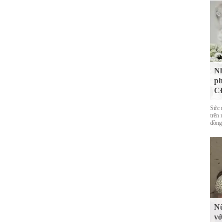
Nh
ph
CĐ
Sức 
trên 
đồng
Nữ
vớ