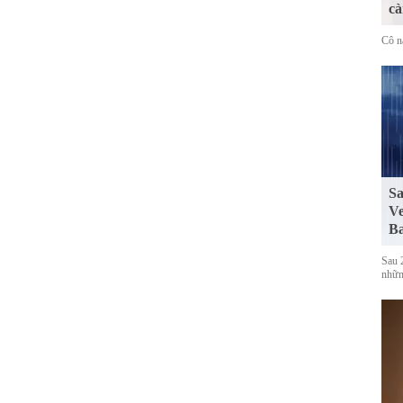
cà
Cô n
Sa
Ve
Ba
Sau 
những