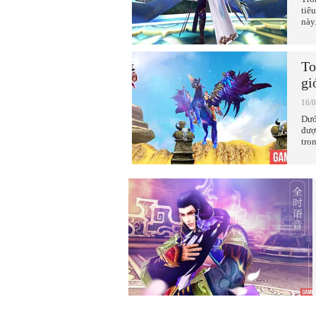
tiê
này
To
gi
16/
Dướ
đượ
tro