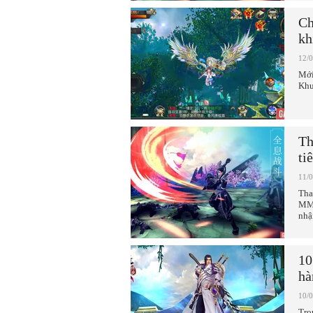
Ch
kh
12/
Mới
Khư
Th
ti
11/
Tha
MMO
nhậ
10
hà
10/
Tro