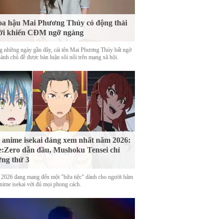
a hậu Mai Phương Thúy có động thái
ới khiến CĐM ngỡ ngàng
g những ngày gần đây, cái tên Mai Phương Thúy bất ngờ
hành chủ đề được bàn luận sôi nổi trên mạng xã hội.
 anime isekai đáng xem nhất năm 2026:
:Zero dẫn đầu, Mushoku Tensei chỉ
ng thứ 3
2026 đang mang đến một "bữa tiệc" dành cho người hâm
nime isekai với đủ mọi phong cách.