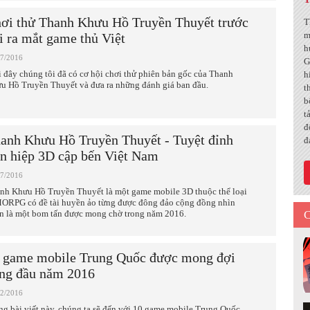
ơi thử Thanh Khưu Hồ Truyền Thuyết trước
T
m
i ra mắt game thủ Việt
h
07/2016
G
 đây chúng tôi đã có cơ hội chơi thử phiên bản gốc của Thanh
h
u Hồ Truyền Thuyết và đưa ra những đánh giá ban đầu.
t
b
t
đ
anh Khưu Hồ Truyền Thuyết - Tuyệt đỉnh
đ
ên hiệp 3D cập bến Việt Nam
07/2016
nh Khưu Hồ Truyền Thuyết là một game mobile 3D thuộc thể loại
RPG có đề tài huyền ảo từng được đông đảo cộng đồng nhìn
C
n là một bom tấn được mong chờ trong năm 2016.
 game mobile Trung Quốc được mong đợi
ng đầu năm 2016
02/2016
ng bài viết này, chúng ta sẽ đến với 10 game mobile Trung Quốc