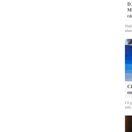
DJ
Mu
cà
Nhiề
nhan
Ch
em
Cô g
triệu