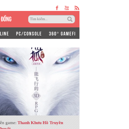
 ĐỒNG
LINE
PC/CONSOLE
360° GAMEFI
ên game:
Thanh Khưu Hồ Truyền
huyết