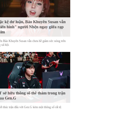
c kệ dư luận, Bảo Khuyên Susan vẫn
iến hình" người Nhện ngay giữa rạp
him
tên Bảo Khuyên Susan vẫn chưa hề giảm sức nóng trên
 xã hội.
 sở hữu thông số thê thảm trong trận
ua Gen.G
ết thúc trận đấu với Gen.G kèm một thông số rất tệ.