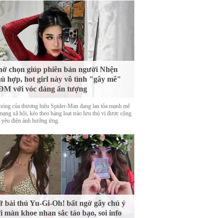
ờ chọn giúp phiên bản người Nhện
ù hợp, hot girl này vô tình "gây mê"
M với vóc dáng ấn tượng
nóng của thương hiệu Spider-Man đang lan tỏa mạnh mẽ
mạng xã hội, kéo theo hàng loạt trào lưu thú vị được cộng
 yêu điện ảnh hưởng ứng.
 bài thủ Yu-Gi-Oh! bất ngờ gây chú ý
i màn khoe nhan sắc táo bạo, soi info