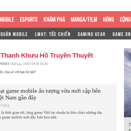
MOBILE
ESPORTS
KHÁM PHÁ
MANGA/FILM
HÓNG
CỘNG
 QUÂN MOBILE
LMHT: TỐC CHIẾN
GAMING GEAR
GAME ON
ề
Thanh Khưu Hồ Truyền Thuyết
 NHẬT
Thứ bảy, 16/07/2016 18:30
ửi, chia sẻ với bạn bè nhé!
ạt game mobile ấn tượng vừa mới cập bến
ệt Nam gần đây
07/2016
 là thời gian tới, làng game Việt lại chuẩn bị đón chào những tân
h game mobile mới đầy hứa hẹn nữa.
T
T