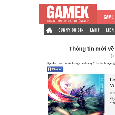
GAME 
GUNNY ORIGIN
LMHT
LIÊN
Thông tin mới v
CẬP
Bạn thích các tin tức trong chủ đề này? Hãy bình luận, g
Lo
Vi
16/
Vậy
bin