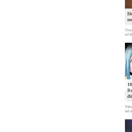
Ho
m
Tron
trở t
10
Re
đứ
Năm 
mộ a