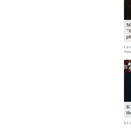
Mặ
"b
p
Cái 
mạng
KT
th
KT k