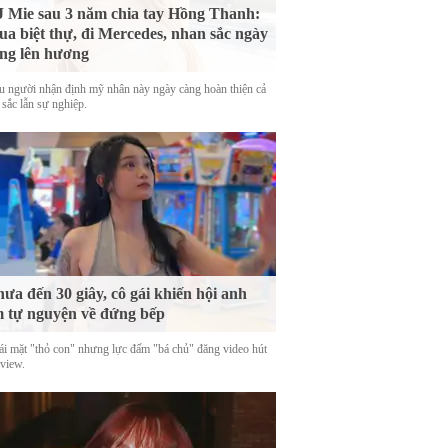
 Mie sau 3 năm chia tay Hồng Thanh:
a biệt thự, đi Mercedes, nhan sắc ngày
ng lên hương
u người nhận định mỹ nhân này ngày càng hoàn thiện cả
 sắc lẫn sự nghiệp.
ưa đến 30 giây, cô gái khiến hội anh
 tự nguyện về đứng bếp
ái mặt "thỏ con" nhưng lực đấm "bá chủ" đăng video hút
 view.