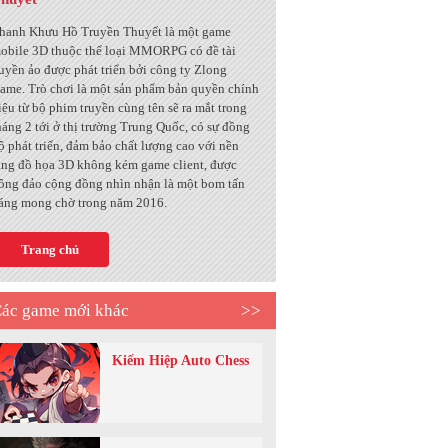
hanh Khưu Hồ Truyền Thuyết là một game
obile 3D thuộc thể loại MMORPG có đề tài
uyền ảo được phát triển bởi công ty Zlong
ame. Trò chơi là một sản phẩm bản quyền chính
iệu từ bộ phim truyền cùng tên sẽ ra mắt trong
háng 2 tới ở thị trường Trung Quốc, có sự đồng
ộ phát triển, đảm bảo chất lượng cao với nền
ảng đồ họa 3D không kém game client, được
ông đảo cộng đồng nhìn nhận là một bom tấn
áng mong chờ trong năm 2016.
Trang chủ
ác game mới khác
>>
Kiếm Hiệp Auto Chess