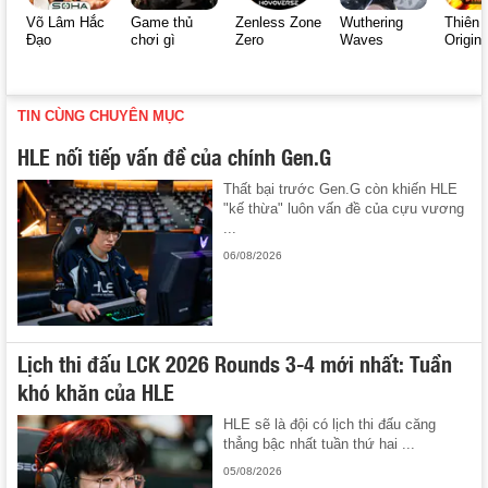
Võ Lâm Hắc
Game thủ
Zenless Zone
Wuthering
Thiên 
Đạo
chơi gì
Zero
Waves
Origin
TIN CÙNG CHUYÊN MỤC
HLE nối tiếp vấn đề của chính Gen.G
Thất bại trước Gen.G còn khiến HLE
"kế thừa" luôn vấn đề của cựu vương
...
06/08/2026
Lịch thi đấu LCK 2026 Rounds 3-4 mới nhất: Tuần
khó khăn của HLE
HLE sẽ là đội có lịch thi đấu căng
thẳng bậc nhất tuần thứ hai ...
05/08/2026