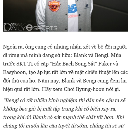
Ngoài ra, ông cũng có những nhận xét về bộ đôi người
đi rừng mà mình đang sở hữu: Blank và Bengi. Mùa
trước SKT T1 có cặp "Hắc Bạch Song Sát" Faker và
Easyhoon, tạo áp lực rất lớn về mặt chiến thuật lên các
đối thủ của họ. Năm nay, Blank và Bengi cũng đem lại
hiệu quả rất lớn. Hãy xem Choi Byung-hoon nói gì.
“Bengi có rất nhiều kinh nghiệm thi đấu nên cậu ta sẽ
không bao giờ bị mất tập trung khi có biến xảy ra,
trong khi đó Blank có sức mạnh thể chất tốt hơn. Khi
chúng tôi muốn lăn cầu tuyết từ sớm, chúng tôi sẽ sử