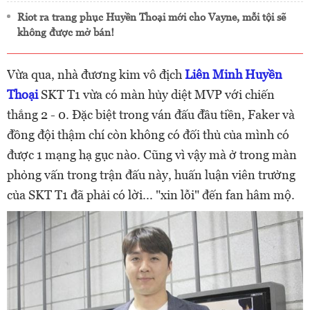
Riot ra trang phục Huyền Thoại mới cho Vayne, mỗi tội sẽ
không được mở bán!
Vừa qua, nhà đương kim vô địch
Liên Minh Huyền
Thoại
SKT T1 vừa có màn hủy diệt MVP với chiến
thắng 2 - 0. Đặc biệt trong ván đấu đầu tiền, Faker và
đồng đội thậm chí còn không có đối thủ của mình có
được 1 mạng hạ gục nào. Cũng vì vậy mà ở trong màn
phỏng vấn trong trận đấu này, huấn luận viên trưởng
của SKT T1 đã phải có lời... "xin lỗi" đến fan hâm mộ.