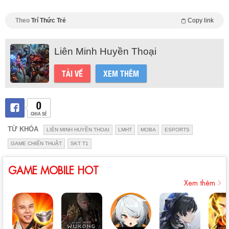
Theo
Trí Thức Trẻ
Copy link
Liên Minh Huyền Thoại
TẢI VỀ
XEM THÊM
0
CHIA SẺ
TỪ KHÓA
LIÊN MINH HUYỀN THOẠI
LMHT
MOBA
ESPORTS
GAME CHIẾN THUẬT
SKT T1
GAME MOBILE HOT
Xem thêm