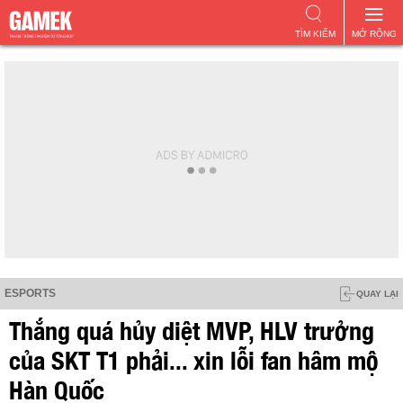
TÌM KIẾM
MỞ RỘNG
ESPORTS
QUAY LẠI
Thắng quá hủy diệt MVP, HLV trưởng
của SKT T1 phải... xin lỗi fan hâm mộ
Hàn Quốc