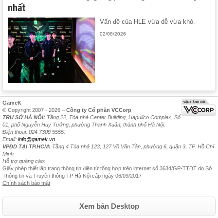
nhất
Vấn đề của HLE vừa dễ vừa khó.
02/08/2026
GameK
© Copyright 2007 - 2026 –
Công ty Cổ phần VCCorp
TRỤ SỞ HÀ NỘI:
Tầng 22, Tòa nhà Center Building, Hapulico Complex, Số
01, phố Nguyễn Huy Tưởng, phường Thanh Xuân, thành phố Hà Nội.
Điện thoại: 024 7309 5555.
Email:
info@gamek.vn
VPĐD TẠI TP.HCM:
Tầng 4 Tòa nhà 123, 127 Võ Văn Tần, phường 6, quận 3, TP. Hồ Chí
Minh
Hỗ trợ quảng cáo:
Giấy phép thiết lập trang thông tin điện tử tổng hợp trên internet số 3634/GP-TTĐT do Sở
Thông tin và Truyền thông TP Hà Nội cấp ngày 06/09/2017
Chính sách bảo mật
Xem bản Desktop