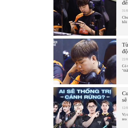
đế
31/
Chu
hồi 
Từ
độ
22/
Có 
"th
Cu
sẽ
12/
Vị 
reo