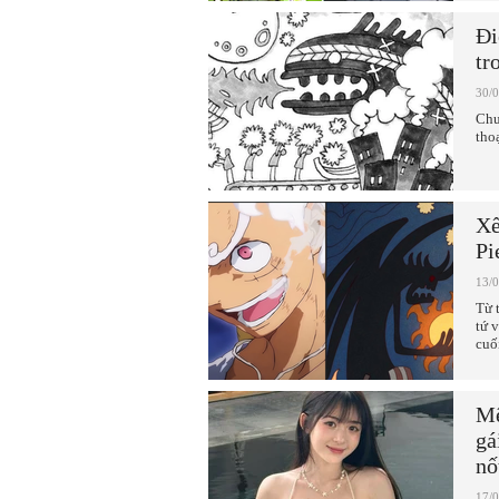
Đi
tr
30/
Chư
tho
Xế
Pi
13/
Từ 
tứ 
cuố
Mê
gá
nố
17/