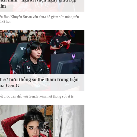
him
tên Bảo Khuyên Susan vẫn chưa hề giảm sức nóng trên
 xã hội.
 sở hữu thông số thê thảm trong trận
ua Gen.G
ết thúc trận đấu với Gen.G kèm một thông số rất tệ.