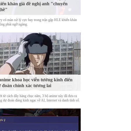
iến khán giả đề nghị anh "chuyển
ghề"
y có màn xử lý cực hay trong trận gặp HLE khiến khán
cũng phải ngỡ ngàng.
anime khoa học viễn tưởng kinh điển
 đoán chính xác tương lai
ời từ cách đây hàng chục năm, 3 bộ anime này đã đưa ra
g dự đoán đáng kinh ngạc về AI, Internet và danh tính số.