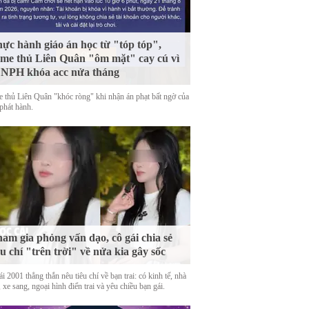
ực hành giáo án học từ "tóp tóp",
me thủ Liên Quân "ôm mặt" cay cú vì
 NPH khóa acc nửa tháng
 thủ Liên Quân "khóc ròng" khi nhận án phạt bất ngờ của
phát hành.
am gia phỏng vấn dạo, cô gái chia sẻ
êu chí "trên trời" về nửa kia gây sốc
i 2001 thẳng thắn nêu tiêu chí về bạn trai: có kinh tế, nhà
 xe sang, ngoại hình điển trai và yêu chiều bạn gái.