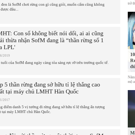
trở t
 đen là SofM chơi rừng con gì cũng giỏi, muốn cấm cũng không
 được đâu...
HT: Con số không biết nói dối, ai ai cũng
ải thừa nhận SofM đang là “thần rừng số 1
a LPL'
10
06/2019
Re
 tuổi của SofM đang ngày càng tỏa sáng rực rỡ trên trường quốc tế.
đứ
Năm 
mộ a
p 5 thần rừng đang sở hữu tỉ lệ thắng cao
ất tại máy chủ LMHT Hàn Quốc
01/2017
g điểm danh 5 vị tướng đi rừng đang sở hữu tỉ lệ thắng ấn tượng
t tại máy LMHT chủ Hàn Quốc.
Mà