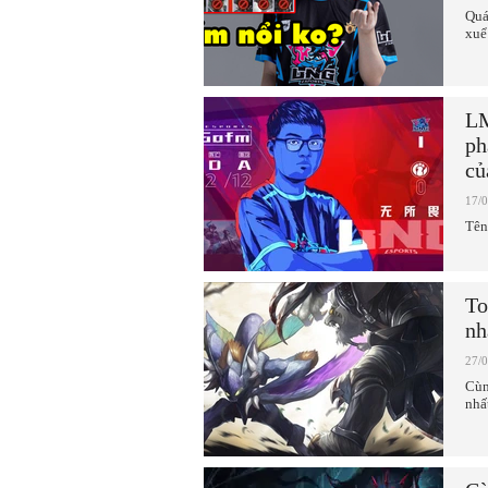
Quá
xuể
LM
ph
củ
17/
Tên
To
nh
27/
Cùn
nhấ