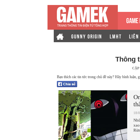
GAME 
GUNNY ORIGIN
LMHT
LIÊN
Thông 
CẬP
Bạn thích các tin tức trong chủ đề này? Hãy bình luận, g
On
th
18/
Nhữ
xao
Rừn