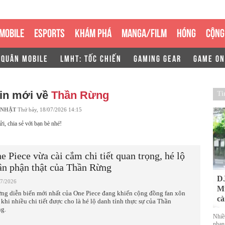
MOBILE
ESPORTS
KHÁM PHÁ
MANGA/FILM
HÓNG
CỘNG
 QUÂN MOBILE
LMHT: TỐC CHIẾN
GAMING GEAR
GAME ON
tin mới về
Thần Rừng
Ti
 NHẬT
Thứ bảy, 18/07/2026 14:15
ửi, chia sẻ với bạn bè nhé!
e Piece vừa cài cắm chi tiết quan trọng, hé lộ
ân phận thật của Thần Rừng
DJ
07/2026
Mu
ng diễn biến mới nhất của One Piece đang khiến cộng đồng fan xôn
cà
 khi nhiều chi tiết được cho là hé lộ danh tính thực sự của Thần
g.
Nhiề
nhan