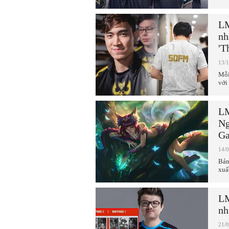
LM
nh
'T
13/
Mỗi
với 
LM
Ng
Ga
14/
Bản
xuấ
LM
nh
21/