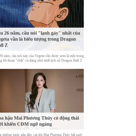
u 26 năm, câu nói "lạnh gáy" nhất của
geta vẫn là biểu tượng trong Dragon
ll Z
26 năm, câu nói này của Vegeta vẫn được xem là một trong
 lời thoại "chất" và đáng nhớ nhất lịch sử Dragon Ball Z.
a hậu Mai Phương Thúy có động thái
ới khiến CĐM ngỡ ngàng
g những ngày gần đây, cái tên Mai Phương Thúy bất ngờ