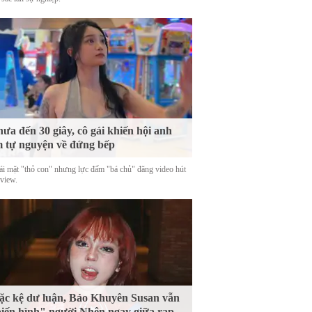
ưa đến 30 giây, cô gái khiến hội anh
 tự nguyện về đứng bếp
ái mặt "thỏ con" nhưng lực đấm "bá chủ" đăng video hút
 view.
c kệ dư luận, Bảo Khuyên Susan vẫn
iến hình" người Nhện ngay giữa rạp