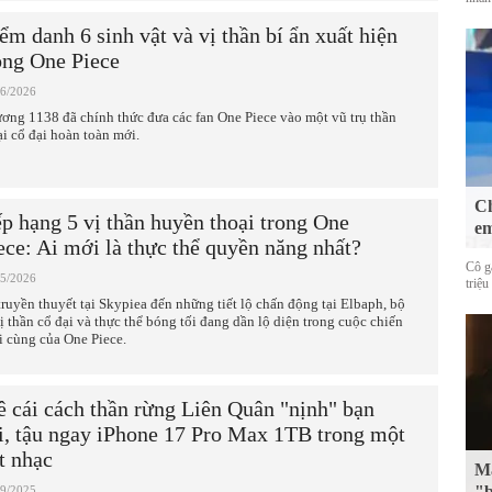
ểm danh 6 sinh vật và vị thần bí ẩn xuất hiện
ong One Piece
06/2026
ơng 1138 đã chính thức đưa các fan One Piece vào một vũ trụ thần
ại cổ đại hoàn toàn mới.
Ch
p hạng 5 vị thần huyền thoại trong One
em
ece: Ai mới là thực thể quyền năng nhất?
Cô g
05/2026
triệu
truyền thuyết tại Skypiea đến những tiết lộ chấn động tại Elbaph, bộ
vị thần cổ đại và thực thể bóng tối đang dần lộ diện trong cuộc chiến
i cùng của One Piece.
 cái cách thần rừng Liên Quân "nịnh" bạn
i, tậu ngay iPhone 17 Pro Max 1TB trong một
t nhạc
Mặ
"b
09/2025