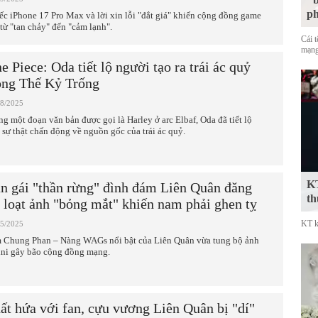
p
ếc iPhone 17 Pro Max và lời xin lỗi "đắt giá" khiến cộng đồng game
 từ "tan chảy" đến "cảm lạnh".
Cái 
mạng
e Piece: Oda tiết lộ người tạo ra trái ác quỷ
ong Thế Kỷ Trống
08/2025
ng một đoạn văn bản được gọi là Harley ở arc Elbaf, Oda đã tiết lộ
 sự thật chấn động về nguồn gốc của trái ác quỷ.
KT
n gái "thần rừng" đình đám Liên Quân đăng
th
i loạt ảnh "bỏng mắt" khiến nam phải ghen tỵ
KT k
05/2025
 Chung Phan – Nàng WAGs nổi bật của Liên Quân vừa tung bộ ảnh
ini gây bão cộng đồng mạng.
ất hứa với fan, cựu vương Liên Quân bị "dí"