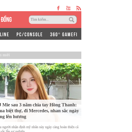
 ĐỒNG
LINE
PC/CONSOLE
360° GAMEFI
n mới
 Mie sau 3 năm chia tay Hồng Thanh:
a biệt thự, đi Mercedes, nhan sắc ngày
ng lên hương
u người nhận định mỹ nhân này ngày càng hoàn thiện cả
 sắc lẫn sự nghiệp.