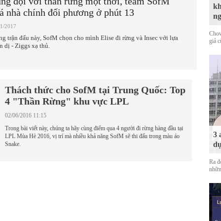
ng đội với thần rừng một thời, team SofM
kh
á nhà chính đối phương ở phút 13
n
01/2017
Chov
ng trận đấu này, SofM chọn cho mình Elise đi rừng và Insec với lựa
giả 
n dị - Ziggs xạ thủ.
Thách thức cho SofM tại Trung Quốc: Top
4 "Thần Rừng" khu vực LPL
02/06/2016 11:15
Trong bài viết này, chúng ta hãy cùng điểm qua 4 người đi rừng hàng đầu tại
3 
LPL Mùa Hè 2016, vị trí mà nhiều khả năng SofM sẽ thi đấu trong màu áo
dự
Snake.
Ra đ
nhữn