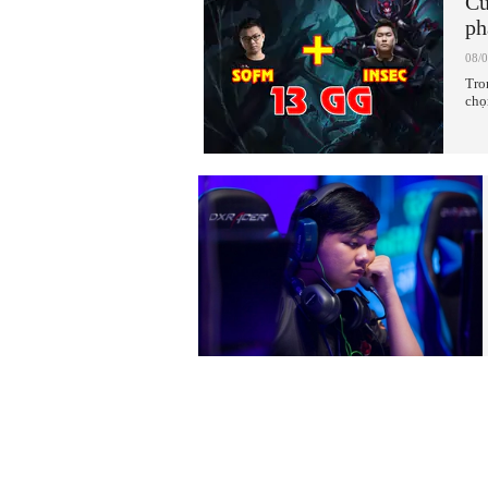
Cù
ph
08/
Tro
chọ