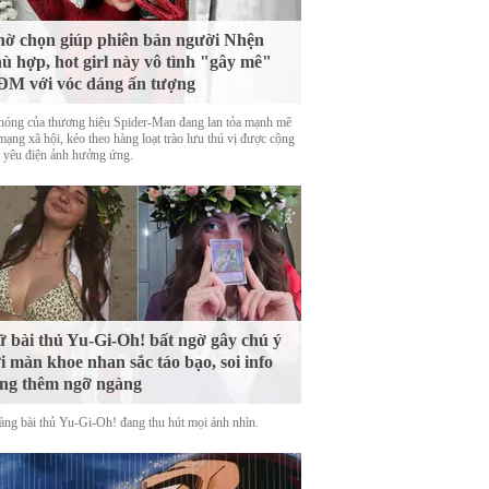
ờ chọn giúp phiên bản người Nhện
ù hợp, hot girl này vô tình "gây mê"
M với vóc dáng ấn tượng
nóng của thương hiệu Spider-Man đang lan tỏa mạnh mẽ
mạng xã hội, kéo theo hàng loạt trào lưu thú vị được cộng
 yêu điện ảnh hưởng ứng.
 bài thủ Yu-Gi-Oh! bất ngờ gây chú ý
i màn khoe nhan sắc táo bạo, soi info
ng thêm ngỡ ngàng
àng bài thủ Yu-Gi-Oh! đang thu hút mọi ánh nhìn.