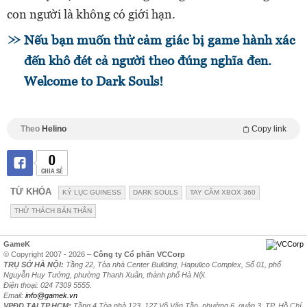
con người là không có giới hạn.
Nếu bạn muốn thử cảm giác bị game hành xác
đến khô đét cả người theo đúng nghĩa đen.
Welcome to Dark Souls!
Theo
Helino
Copy link
0
CHIA SẺ
TỪ KHÓA
KỶ LỤC GUINESS
DARK SOULS
TAY CẦM XBOX 360
THỬ THÁCH BẢN THÂN
GameK
© Copyright 2007 - 2026 –
Công ty Cổ phần VCCorp
TRỤ SỞ HÀ NỘI:
Tầng 22, Tòa nhà Center Building, Hapulico Complex, Số 01, phố
Nguyễn Huy Tưởng, phường Thanh Xuân, thành phố Hà Nội.
Điện thoại: 024 7309 5555.
Email:
info@gamek.vn
VPĐD TẠI TP.HCM:
Tầng 4 Tòa nhà 123, 127 Võ Văn Tần, phường 6, quận 3, TP. Hồ Chí