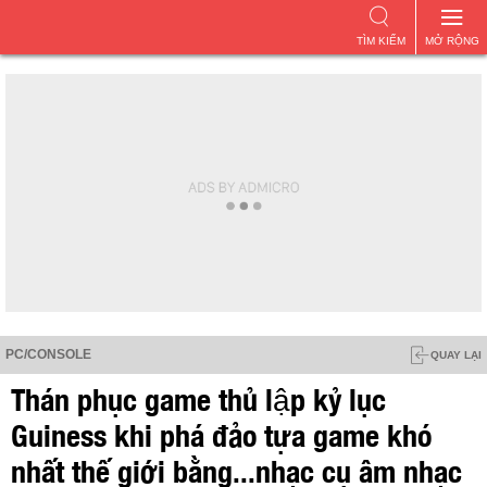
TÌM KIẾM
MỞ RỘNG
PC/CONSOLE
QUAY LẠI
Thán phục game thủ lập kỷ lục
Guiness khi phá đảo tựa game khó
nhất thế giới bằng...nhạc cụ âm nhạc