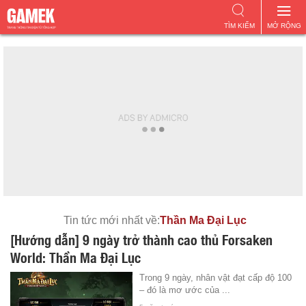
TÌM KIẾM
MỞ RỘNG
Tin tức mới nhất về:
Thần Ma Đại Lục
[Hướng dẫn] 9 ngày trở thành cao thủ Forsaken
World: Thần Ma Đại Lục
Trong 9 ngày, nhân vật đạt cấp độ 100
– đó là mơ ước của ...