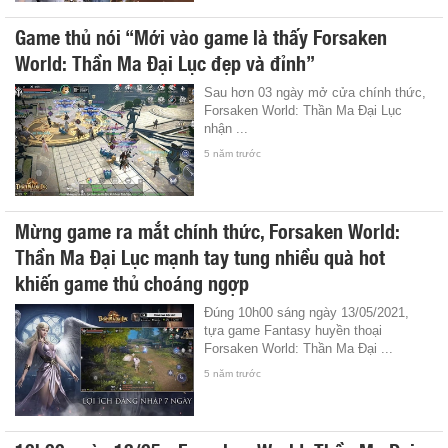
Game thủ nói “Mới vào game là thấy Forsaken
World: Thần Ma Đại Lục đẹp và đỉnh”
Sau hơn 03 ngày mở cửa chính thức,
Forsaken World: Thần Ma Đại Lục
nhận ...
5 năm trước
Mừng game ra mắt chính thức, Forsaken World:
Thần Ma Đại Lục mạnh tay tung nhiều quà hot
khiến game thủ choáng ngợp
Đúng 10h00 sáng ngày 13/05/2021,
tựa game Fantasy huyền thoại
Forsaken World: Thần Ma Đại ...
5 năm trước