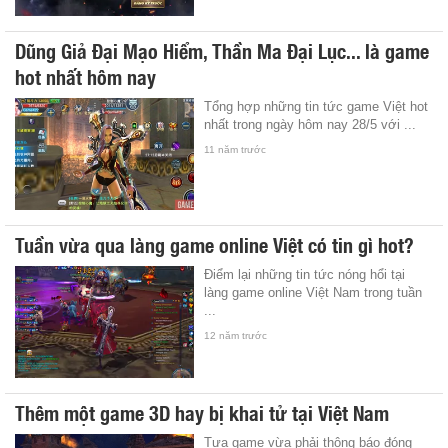
Dũng Giả Đại Mạo Hiểm, Thần Ma Đại Lục... là game
hot nhất hôm nay
Tổng hợp những tin tức game Việt hot
nhất trong ngày hôm nay 28/5 với ...
11 năm trước
Tuần vừa qua làng game online Việt có tin gì hot?
Điểm lại những tin tức nóng hổi tại
làng game online Việt Nam trong tuần
...
12 năm trước
Thêm một game 3D hay bị khai tử tại Việt Nam
Tựa game vừa phải thông báo đóng