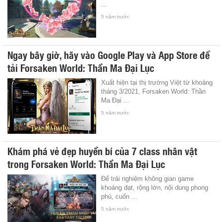
...
5 năm trước
Ngay bây giờ, hãy vào Google Play và App Store để
tải Forsaken World: Thần Ma Đại Lục
Xuất hiện tại thị trường Việt từ khoảng
tháng 3/2021, Forsaken World: Thần
Ma Đại ...
5 năm trước
Khám phá vẻ đẹp huyền bí của 7 class nhân vật
trong Forsaken World: Thần Ma Đại Lục
Để trải nghiệm không gian game
khoáng đạt, rộng lớn, nội dung phong
phú, cuốn ...
5 năm trước