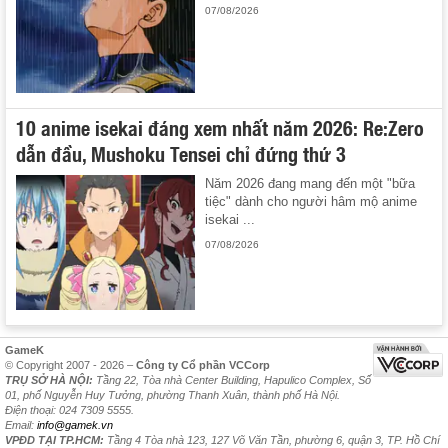
07/08/2026
10 anime isekai đáng xem nhất năm 2026: Re:Zero
dẫn đầu, Mushoku Tensei chỉ đứng thứ 3
Năm 2026 đang mang đến một "bữa
tiệc" dành cho người hâm mộ anime
isekai ...
07/08/2026
GameK
© Copyright 2007 - 2026 –
Công ty Cổ phần VCCorp
TRỤ SỞ HÀ NỘI:
Tầng 22, Tòa nhà Center Building, Hapulico Complex, Số
01, phố Nguyễn Huy Tưởng, phường Thanh Xuân, thành phố Hà Nội.
Điện thoại: 024 7309 5555.
Email:
info@gamek.vn
VPĐD TẠI TP.HCM:
Tầng 4 Tòa nhà 123, 127 Võ Văn Tần, phường 6, quận 3, TP. Hồ Chí