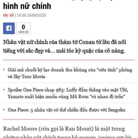
hình nữ chính
Mẹ Sề
| 14:08 16/06/2020
0
CHIA SẺ
Nhân vật nữ chính của thám tử Conan từ lâu đã nổi
tiếng với sắc đẹp và... mái tóc kỳ quặc của cô nàng.
Giải mã chuỗi kỷ lục doanh thu khủng của “cứu tinh” phòng
vé Sky Tour Movie
Spoiler One Piece chap 983: Luffy đấm thẳng vào mặt Ulti,
Yamato xuất hiện muốn cùng Mũ Rơm "rủ nhau đi trốn"
One Piece: 5 nhân vật có thể chiến đấu được với Sengoku
Rachel Moore (còn gọi là Ran Mouri) là một trong
những nhân vật chính trong bộ manga /anime cực kỳ