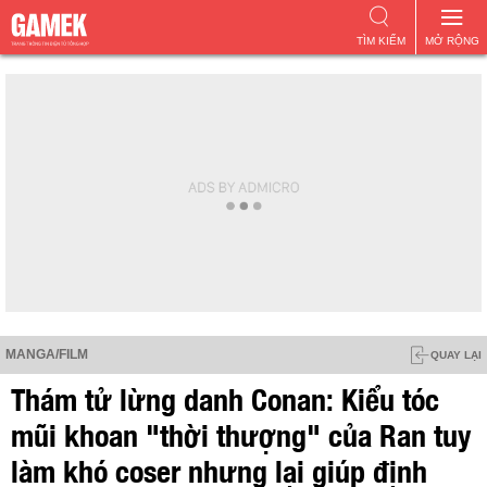
TÌM KIẾM
MỞ RỘNG
MANGA/FILM
QUAY LẠI
Thám tử lừng danh Conan: Kiểu tóc
mũi khoan "thời thượng" của Ran tuy
làm khó coser nhưng lại giúp định