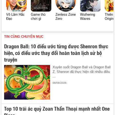
Võ Lâm Hắc
Game thủ
Zenless Zone
Wuthering
Thiên 
Đạo
chơi gì
Zero
Waves
Origin
TIN CÙNG CHUYÊN MỤC
Dragon Ball: 10 điều ước từng được Shenron thực
hiện, có điều ước thay đổi hoàn toàn lịch sử bộ
truyện
Xuyên suốt Dragon Ball và Dragon Ball
Z, Shenron đã thực hiện rất nhiều điều
...
08/08/2026
Top 10 trái ác quỷ Zoan Thần Thoại mạnh nhất One
Piece